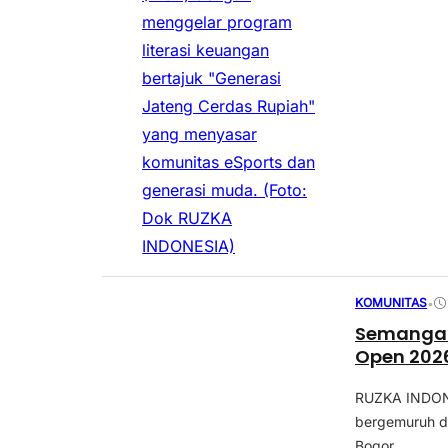
KOMUNITAS
•
Semangat 
Open 202
RUZKA INDONE
bergemuruh d
Bogor,...