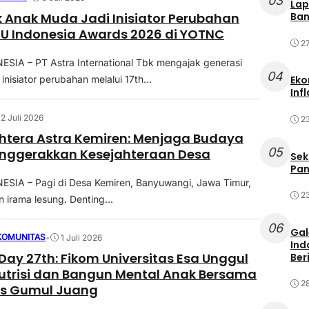
03
Lap
k Anak Muda Jadi Inisiator Perubahan
Ban
U Indonesia Awards 2026 di YOTNC
2
SIA – PT Astra International Tbk mengajak generasi
04
nisiator perubahan melalui 17th...
Eko
Inf
2 Juli 2026
2
htera Astra Kemiren: Menjaga Budaya
05
enggerakkan Kesejahteraan Desa
Sek
Pan
SIA – Pagi di Desa Kemiren, Banyuwangi, Jawa Timur,
2
 irama lesung. Denting...
06
Gal
KOMUNITAS
•
1 Juli 2026
Ind
Day 27th: Fikom Universitas Esa Unggul
Ber
utrisi dan Bangun Mental Anak Bersama
2
s Gumul Juang