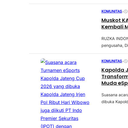
KOMUNITAS
•
Muskot KA
Kembali 
RUZKA INDONE
pengusaha, D
KOMUNITAS
•
Kapolda 
Transform
Muda eSp
Suasana acar
dibuka Kapold