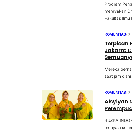
Program Peng
merayakan Or
Fakultas Ilmu
KOMUNITAS
•
Terpisah 
Jakarta D
Semuany
Mereka pernah
saat jam olahr
KOMUNITAS
•
Aisyiyah
Perempu
RUZKA INDON
menyala seiri