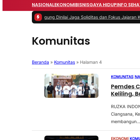
NASIONAL
EKONOMI
BISNIS
GAYA HIDUP
INFO SEHA
an Jaksa Agung Dinilai Jaga Soliditas dan Fokus Jajaran Korps Ad
Komunitas
Beranda
»
Komunitas
»
Halaman 4
KOMUNITAS
|
NA
Pemdes C
Keliling,
RUZKA INDON
Ciangsana, K
membangun..
EKONOMI
|
KOMU