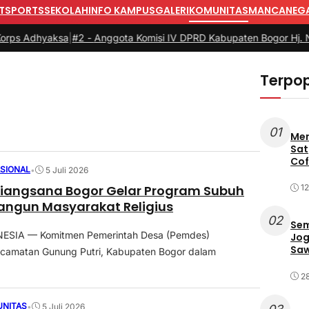
T
SPORTS
SEKOLAH
INFO KAMPUS
GALERI
KOMUNITAS
MANCANEG
hyaksa
|
#2 -
Anggota Komisi IV DPRD Kabupaten Bogor Hj. Nunur Nur
Terpop
01
Mer
Sat
Cof
SIONAL
•
5 Juli 2026
iangsana Bogor Gelar Program Subuh
12
 Bangun Masyarakat Religius
02
Sem
ESIA — Komitmen Pemerintah Desa (Pemdes)
Jog
Saw
ecamatan Gunung Putri, Kabupaten Bogor dalam
.
2
NITAS
•
5 Juli 2026