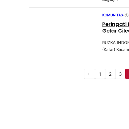
KOMUNITAS
•
Peringati
Gelar Cil
RUZKA INDONE
(Katar) Kecam
1
2
3