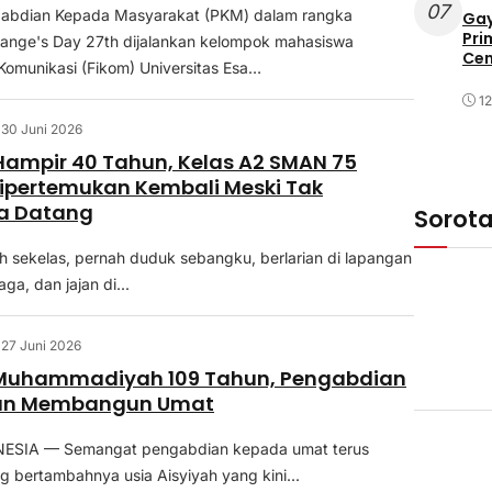
07
abdian Kepada Masyarakat (PKM) dalam rangka
Gay
Pri
ange's Day 27th dijalankan kelompok mahasiswa
Cen
 Komunikasi (Fikom) Universitas Esa…
1
30 Juni 2026
Hampir 40 Tahun, Kelas A2 SMAN 75
ipertemukan Kembali Meski Tak
a Datang
Sorot
 sekelas, pernah duduk sebangku, berlarian di lapangan
aga, dan jajan di...
27 Juni 2026
 Muhammadiyah 109 Tahun, Pengabdian
an Membangun Umat
ESIA — Semangat pengabdian kepada umat terus
ng bertambahnya usia Aisyiyah yang kini...