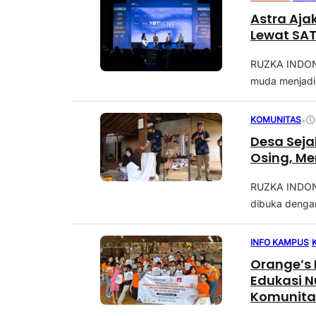
Astra Aja
Lewat SAT
RUZKA INDONE
muda menjadi i
KOMUNITAS
•
Desa Seja
Osing, M
RUZKA INDONE
dibuka dengan
INFO KAMPUS
|
Orange’s 
Edukasi N
Komunita