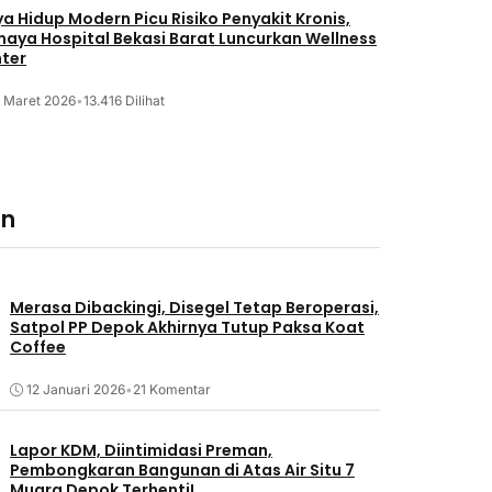
a Hidup Modern Picu Risiko Penyakit Kronis,
maya Hospital Bekasi Barat Luncurkan Wellness
ter
2 Maret 2026
•
13.416 Dilihat
an
Merasa Dibackingi, Disegel Tetap Beroperasi,
Satpol PP Depok Akhirnya Tutup Paksa Koat
Coffee
12 Januari 2026
•
21 Komentar
Lapor KDM, Diintimidasi Preman,
Pembongkaran Bangunan di Atas Air Situ 7
Muara Depok Terhenti!