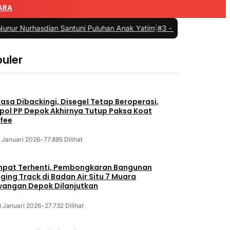
ARA
hasdian Santuni Puluhan Anak Yatim
|
#3 -
Turnamen Futsal SPPG di
uler
asa Dibackingi, Disegel Tetap Beroperasi,
pol PP Depok Akhirnya Tutup Paksa Koat
fee
 Januari 2026
•
77.895 Dilihat
pat Terhenti, Pembongkaran Bangunan
ging Track di Badan Air Situ 7 Muara
angan Depok Dilanjutkan
8 Januari 2026
•
27.732 Dilihat