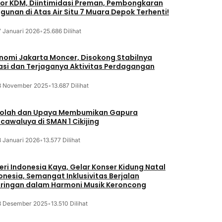
or KDM, Diintimidasi Preman, Pembongkaran
gunan di Atas Air Situ 7 Muara Depok Terhenti!
7 Januari 2026
•
25.686 Dilihat
nomi Jakarta Moncer, Disokong Stabilnya
lasi dan Terjaganya Aktivitas Perdagangan
3 November 2025
•
13.687 Dilihat
olah dan Upaya Membumikan Gapura
cawaluya di SMAN 1 Cikijing
3 Januari 2026
•
13.577 Dilihat
eri Indonesia Kaya, Gelar Konser Kidung Natal
onesia, Semangat Inklusivitas Berjalan
iringan dalam Harmoni Musik Keroncong
8 Desember 2025
•
13.510 Dilihat