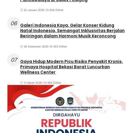
23 Januari 2026
•
13.654 Dilihat
06
Galeri Indonesia Kaya, Gelar Konser Kidung
Natal Indonesia, Semangat Inklusivitas Berjalan
Beriringan dalam Harmoni Musik Keroncong
28 Desember 2025
•
13.592 Dilihat
07
Gaya Hidup Modern Picu Risiko Penyakit Kronis,
Primaya Hospital Bekasi Barat Luncurkan
Wellness Center
12 Maret 2026
•
13.485 Dilihat