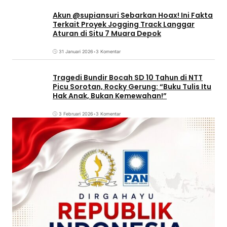
Akun @supiansuri Sebarkan Hoax! Ini Fakta
Terkait Proyek Jogging Track Langgar
Aturan di Situ 7 Muara Depok
31 Januari 2026
•
3 Komentar
Tragedi Bundir Bocah SD 10 Tahun di NTT
Picu Sorotan, Rocky Gerung: “Buku Tulis Itu
Hak Anak, Bukan Kemewahan!”
3 Februari 2026
•
3 Komentar