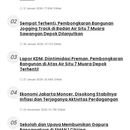
12 Januari 2026
•
77.896 Dilihat
02
Sempat Terhenti, Pembongkaran Bangunan
Jogging Track di Badan Air Situ 7 Muara
Sawangan Depok Dilanjutkan
28 Januari 2026
•
27.732 Dilihat
03
Lapor KDM, Diintimidasi Preman, Pembongkaran
Bangunan di Atas Air Situ 7 Muara Depok
Terhenti!
27 Januari 2026
•
25.686 Dilihat
04
Ekonomi Jakarta Moncer, Disokong Stabilnya
Inflasi dan Terjaganya Aktivitas Perdagangan
23 November 2025
•
13.756 Dilihat
05
Sekolah dan Upaya Membumikan Gapura
Pancawaluya di SMAN 1 Cikijing