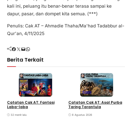
kali ini, peluang itu benar-benar terasa sampai ke
dapur, pasar, dan dompet kita semua. (***)
Penulis: Cak AT – Ahmadie Thaha/Ma'had Tadabbur al-
Qur'an, 4/11/2025
Facebook
Twitter
Mail
WhatsApp
Berita Terkait
Kolom
Kolom
C
Catatan Cak AT: Asal Purba
Catatan Cak AT: Fantasi
H
Taring Tarantula
Laba-laba
8 Agustus 2026
32 menit lalu