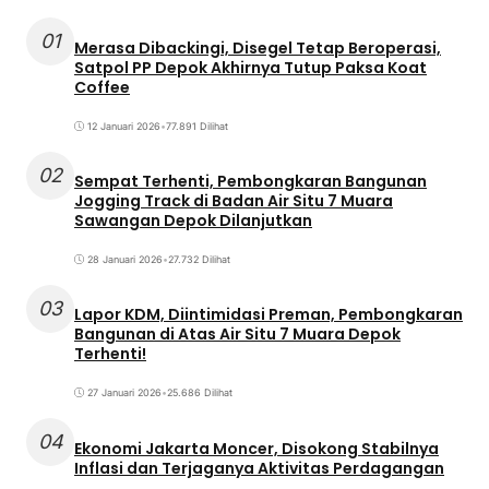
01
Merasa Dibackingi, Disegel Tetap Beroperasi,
Satpol PP Depok Akhirnya Tutup Paksa Koat
Coffee
12 Januari 2026
•
77.891 Dilihat
02
Sempat Terhenti, Pembongkaran Bangunan
Jogging Track di Badan Air Situ 7 Muara
Sawangan Depok Dilanjutkan
28 Januari 2026
•
27.732 Dilihat
03
Lapor KDM, Diintimidasi Preman, Pembongkaran
Bangunan di Atas Air Situ 7 Muara Depok
Terhenti!
27 Januari 2026
•
25.686 Dilihat
04
Ekonomi Jakarta Moncer, Disokong Stabilnya
Inflasi dan Terjaganya Aktivitas Perdagangan