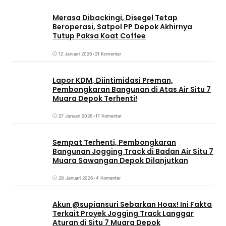
Merasa Dibackingi, Disegel Tetap
Beroperasi, Satpol PP Depok Akhirnya
Tutup Paksa Koat Coffee
12 Januari 2026
•
21 Komentar
Lapor KDM, Diintimidasi Preman,
Pembongkaran Bangunan di Atas Air Situ 7
Muara Depok Terhenti!
27 Januari 2026
•
17 Komentar
Sempat Terhenti, Pembongkaran
Bangunan Jogging Track di Badan Air Situ 7
Muara Sawangan Depok Dilanjutkan
28 Januari 2026
•
4 Komentar
Akun @supiansuri Sebarkan Hoax! Ini Fakta
Terkait Proyek Jogging Track Langgar
Aturan di Situ 7 Muara Depok