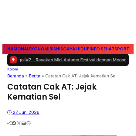
NASIONAL
EKONOMI
BISNIS
GAYA HIDUP
INFO SEHAT
SPORTS
S
ol
|
#2 -
Rayakan Mid-Autumn Festival dengan Mooncake Spesial dari 
Kolom
Beranda
»
Berita
»
Catatan Cak AT: Jejak Kematian Sel
Catatan Cak AT: Jejak
Kematian Sel
27 Juni 2026
Facebook
Twitter
Mail
WhatsApp