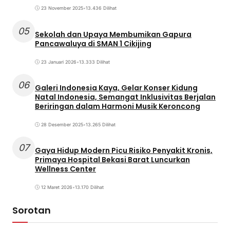
23 November 2025
•
13.436 Dilihat
05
Sekolah dan Upaya Membumikan Gapura
Pancawaluya di SMAN 1 Cikijing
23 Januari 2026
•
13.333 Dilihat
06
Galeri Indonesia Kaya, Gelar Konser Kidung
Natal Indonesia, Semangat Inklusivitas Berjalan
Beriringan dalam Harmoni Musik Keroncong
28 Desember 2025
•
13.265 Dilihat
07
Gaya Hidup Modern Picu Risiko Penyakit Kronis,
Primaya Hospital Bekasi Barat Luncurkan
Wellness Center
12 Maret 2026
•
13.170 Dilihat
Sorotan