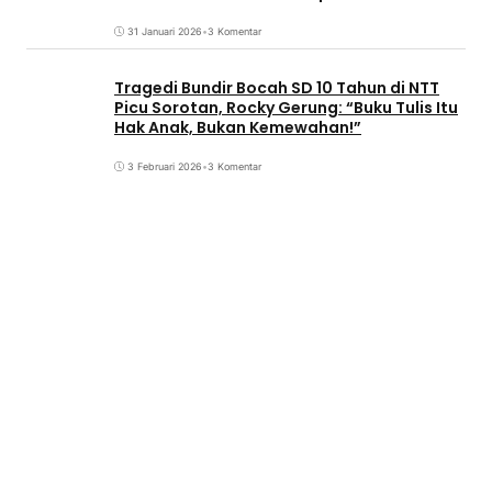
31 Januari 2026
•
3 Komentar
Tragedi Bundir Bocah SD 10 Tahun di NTT
Picu Sorotan, Rocky Gerung: “Buku Tulis Itu
Hak Anak, Bukan Kemewahan!”
3 Februari 2026
•
3 Komentar