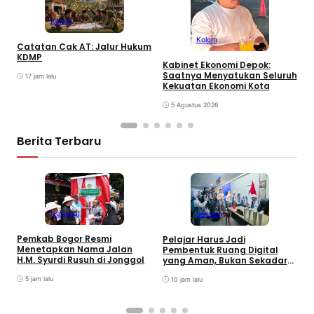
Kolom
Kolom
Catatan Cak AT: Jalur Hukum
C
KDMP
T
Kabinet Ekonomi Depok:
Saatnya Menyatukan Seluruh
17 jam lalu
Kekuatan Ekonomi Kota
5 Agustus 2026
Berita Terbaru
Nasional
Sekolah
R
Pemkab Bogor Resmi
Pelajar Harus Jadi
F
Menetapkan Nama Jalan
Pembentuk Ruang Digital
S
H.M. Syurdi Rusuh di Jonggol
yang Aman, Bukan Sekadar
J
Pengguna
5 jam lalu
10 jam lalu