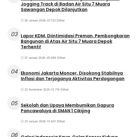
Jogging Track di Badan Air Situ 7 Muara
Sawangan Depok Dilanjutkan
28 Januari 2026
•
27.732 Dilihat
03
Lapor KDM, Diintimidasi Preman, Pembongkaran
Bangunan di Atas Air Situ 7 Muara Depok
Terhenti!
27 Januari 2026
•
25.686 Dilihat
04
Ekonomi Jakarta Moncer, Disokong Stabilnya
Inflasi dan Terjaganya Aktivitas Perdagangan
23 November 2025
•
13.710 Dilihat
05
Sekolah dan Upaya Membumikan Gapura
Pancawaluya di SMAN 1 Cikijing
23 Januari 2026
•
13.601 Dilihat
06
Galeri Indonesia Kaya, Gelar Konser Kidung