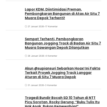
Lapor KDM, Diintimidasi Preman,
Pembongkaran Bangunan di Atas Air Situ 7
Muara Depok Terhenti!
27 Januari 2026
•
17 Komentar
Sempat Terhenti, Pembongkaran
Bangunan Jogging Track di Badan Air Situ 7
Muara Sawangan Depok Dilanjutkan
28 Januari 2026
•
4 Komentar
Akun @supiansuri Sebarkan Hoax! Ini Fakta
Terkait Proyek Jogging Track Langgar
Aturan di Situ 7 Muara Depok
31 Januari 2026
•
3 Komentar
Tragedi Bundir Bocah SD 10 Tahun di NTT
Picu Sorotan, Rocky Gerung: “Buku Tulis Itu
Hak Anak, Bukan Kemewahan!”