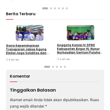
M
Berita Terbaru
Info Kampus
T
Komunitas
Nasional
Nasional
K
B
Anggota Komisi IV DPRD
Gaya Kepemimpinan
K
Kabupaten Bogor Hj. Nunur
Transparan Jaksa Agung
I
Nurhasdian Santuni Puluhan
Dinilai Jaga Soliditas dan
Anak Yatim
Fokus Jajaran Korps
6 jam lalu
Adhyaksa
6 jam lalu
Komentar
Tinggalkan Balasan
Alamat email Anda tidak akan dipublikasikan.
Ruas
yang wajib ditandai
*