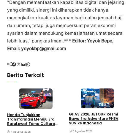
“Dengan memanfaatkan kapabilitas digital dan jejaring
yang dimiliki, sinergi ini diharapkan tidak hanya
meningkatkan kualitas layanan bagi calon jemaah haji
dan umrah, tetapi juga memperkuat peran ekonomi
syariah dalam mendukung kemaslahatan umat secara
lebih luas,” pungkas Imam.***
Editor: Yoyok Bepe,
Email: yoyokbp@gmail.com
Facebook
Twitter
Mail
WhatsApp
Berita Terkait
Bisnis
Bisnis
GIIAS 2026, JETOUR Resmi
Honda Tunjukkan
T
Bawa Era Adventure PHEV
Transformasi Menuju Era
D
SUV ke Indonesia
BaruLewat Tema Culture
M
Evolved di GIIAS 2026
M
7 Agustus 2026
7 Agustus 2026