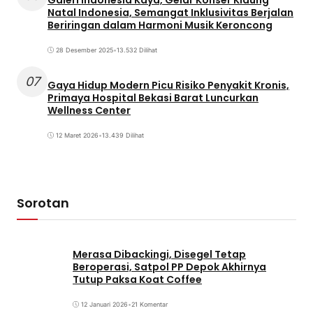
Natal Indonesia, Semangat Inklusivitas Berjalan
Beriringan dalam Harmoni Musik Keroncong
28 Desember 2025
•
13.532 Dilihat
07
Gaya Hidup Modern Picu Risiko Penyakit Kronis,
Primaya Hospital Bekasi Barat Luncurkan
Wellness Center
12 Maret 2026
•
13.439 Dilihat
Sorotan
Merasa Dibackingi, Disegel Tetap
Beroperasi, Satpol PP Depok Akhirnya
Tutup Paksa Koat Coffee
12 Januari 2026
•
21 Komentar