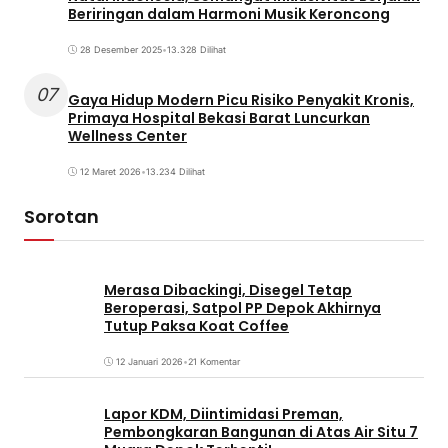
Beriringan dalam Harmoni Musik Keroncong
28 Desember 2025
•
13.328 Dilihat
07
Gaya Hidup Modern Picu Risiko Penyakit Kronis,
Primaya Hospital Bekasi Barat Luncurkan
Wellness Center
12 Maret 2026
•
13.234 Dilihat
Sorotan
Merasa Dibackingi, Disegel Tetap
Beroperasi, Satpol PP Depok Akhirnya
Tutup Paksa Koat Coffee
12 Januari 2026
•
21 Komentar
Lapor KDM, Diintimidasi Preman,
Pembongkaran Bangunan di Atas Air Situ 7