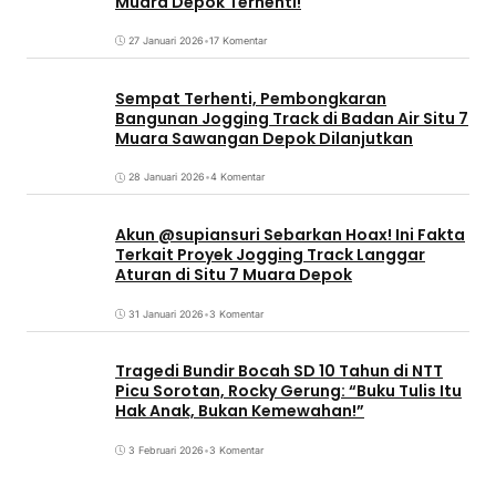
Muara Depok Terhenti!
27 Januari 2026
•
17 Komentar
Sempat Terhenti, Pembongkaran
Bangunan Jogging Track di Badan Air Situ 7
Muara Sawangan Depok Dilanjutkan
28 Januari 2026
•
4 Komentar
Akun @supiansuri Sebarkan Hoax! Ini Fakta
Terkait Proyek Jogging Track Langgar
Aturan di Situ 7 Muara Depok
31 Januari 2026
•
3 Komentar
Tragedi Bundir Bocah SD 10 Tahun di NTT
Picu Sorotan, Rocky Gerung: “Buku Tulis Itu
Hak Anak, Bukan Kemewahan!”
3 Februari 2026
•
3 Komentar