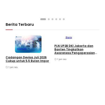
k
M
Berita Terbaru
Bisnis
PLN UP2B DKI Jakarta dan
Ekonomi
Banten Tingkatkan
Awareness Pengoperasian
S
PLTU Labuan untuk Perkuat
Cadangan Devisa Juli 2026
M
Keandalan Pasokan Listrik
1 jam lalu
Cukup untuk 5,5 Bulan Impor
T
P
1 jam lalu
A