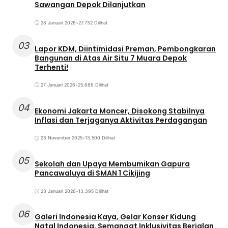
Sawangan Depok Dilanjutkan
28 Januari 2026
•
27.732 Dilihat
03
Lapor KDM, Diintimidasi Preman, Pembongkaran
Bangunan di Atas Air Situ 7 Muara Depok
Terhenti!
27 Januari 2026
•
25.686 Dilihat
04
Ekonomi Jakarta Moncer, Disokong Stabilnya
Inflasi dan Terjaganya Aktivitas Perdagangan
23 November 2025
•
13.500 Dilihat
05
Sekolah dan Upaya Membumikan Gapura
Pancawaluya di SMAN 1 Cikijing
23 Januari 2026
•
13.395 Dilihat
06
Galeri Indonesia Kaya, Gelar Konser Kidung
Natal Indonesia, Semangat Inklusivitas Berjalan