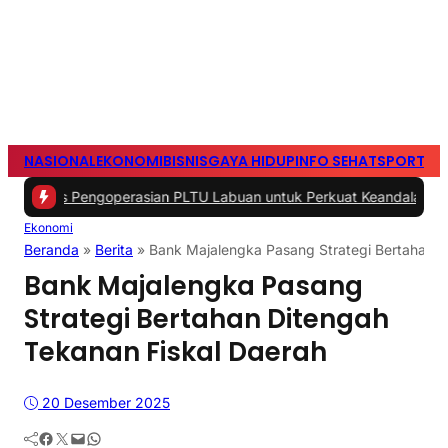
NASIONAL
EKONOMI
BISNIS
GAYA HIDUP
INFO SEHAT
SPORTS
S
ss Pengoperasian PLTU Labuan untuk Perkuat Keandalan Pasokan L
Ekonomi
Beranda
»
Berita
»
Bank Majalengka Pasang Strategi Bertahan D
Bank Majalengka Pasang
Strategi Bertahan Ditengah
Tekanan Fiskal Daerah
20 Desember 2025
Facebook
Twitter
Mail
WhatsApp