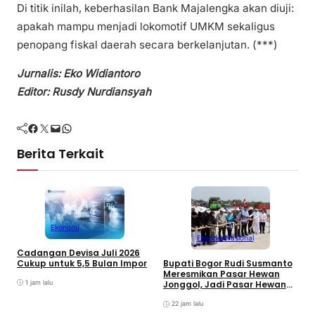
Di titik inilah, keberhasilan Bank Majalengka akan diuji:
apakah mampu menjadi lokomotif UMKM sekaligus
penopang fiskal daerah secara berkelanjutan. (***)
Jurnalis: Eko Widiantoro
Editor: Rusdy Nurdiansyah
Facebook
Twitter
Mail
WhatsApp
Berita Terkait
Ekonomi
Ekonomi
Nasional
Cadangan Devisa Juli 2026
Cukup untuk 5,5 Bulan Impor
Bupati Bogor Rudi Susmanto
Meresmikan Pasar Hewan
1 jam lalu
Jonggol, Jadi Pasar Hewan
Terbesar di Jabar
22 jam lalu
G