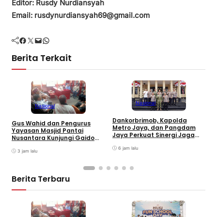
Editor: Rusdy Nurdiansyah
Email: rusdynurdiansyah69@gmail.com
Facebook
Twitter
Mail
WhatsApp
Berita Terkait
Nasional
Nasional
Dankorbrimob, Kapolda
Gus Wahid dan Pengurus
I
Metro Jaya, dan Pangdam
Yayasan Masjid Pantai
S
Jaya Perkuat Sinergi Jaga
Nusantara Kunjungi Gaido
G
Keamanan Jakarta
Group, Sepakati Kolaborasi
T
6 jam lalu
Pengembangan Ekonomi
3 jam lalu
Syariah
Berita Terbaru