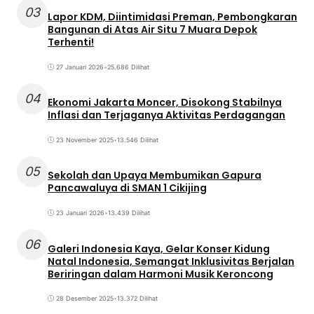
03
Lapor KDM, Diintimidasi Preman, Pembongkaran
Bangunan di Atas Air Situ 7 Muara Depok
Terhenti!
27 Januari 2026
•
25.686 Dilihat
04
Ekonomi Jakarta Moncer, Disokong Stabilnya
Inflasi dan Terjaganya Aktivitas Perdagangan
23 November 2025
•
13.546 Dilihat
05
Sekolah dan Upaya Membumikan Gapura
Pancawaluya di SMAN 1 Cikijing
23 Januari 2026
•
13.439 Dilihat
06
Galeri Indonesia Kaya, Gelar Konser Kidung
Natal Indonesia, Semangat Inklusivitas Berjalan
Beriringan dalam Harmoni Musik Keroncong
28 Desember 2025
•
13.372 Dilihat