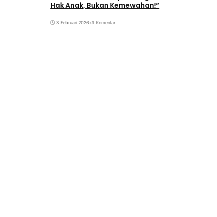
Hak Anak, Bukan Kemewahan!”
3 Februari 2026
•
3 Komentar