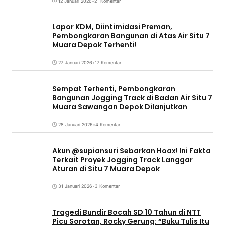
12 Januari 2026
•
21 Komentar
Lapor KDM, Diintimidasi Preman,
Pembongkaran Bangunan di Atas Air Situ 7
Muara Depok Terhenti!
27 Januari 2026
•
17 Komentar
Sempat Terhenti, Pembongkaran
Bangunan Jogging Track di Badan Air Situ 7
Muara Sawangan Depok Dilanjutkan
28 Januari 2026
•
4 Komentar
Akun @supiansuri Sebarkan Hoax! Ini Fakta
Terkait Proyek Jogging Track Langgar
Aturan di Situ 7 Muara Depok
31 Januari 2026
•
3 Komentar
Tragedi Bundir Bocah SD 10 Tahun di NTT
Picu Sorotan, Rocky Gerung: “Buku Tulis Itu