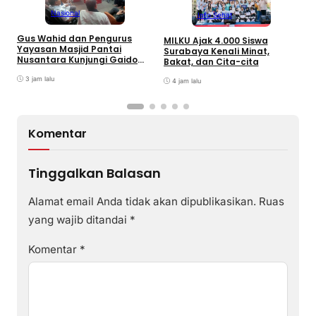
Nasional
Info Sehat
D
Gus Wahid dan Pengurus
MILKU Ajak 4.000 Siswa
E
Yayasan Masjid Pantai
Surabaya Kenali Minat,
L
Nusantara Kunjungi Gaido
Bakat, dan Cita-cita
P
Group, Sepakati Kolaborasi
Pengembangan Ekonomi
3 jam lalu
4 jam lalu
Syariah
Komentar
Tinggalkan Balasan
Alamat email Anda tidak akan dipublikasikan.
Ruas
yang wajib ditandai
*
Komentar
*