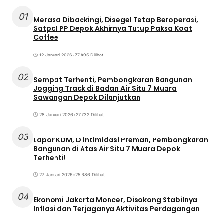
01
Merasa Dibackingi, Disegel Tetap Beroperasi,
Satpol PP Depok Akhirnya Tutup Paksa Koat
Coffee
12 Januari 2026
•
77.895 Dilihat
02
Sempat Terhenti, Pembongkaran Bangunan
Jogging Track di Badan Air Situ 7 Muara
Sawangan Depok Dilanjutkan
28 Januari 2026
•
27.732 Dilihat
03
Lapor KDM, Diintimidasi Preman, Pembongkaran
Bangunan di Atas Air Situ 7 Muara Depok
Terhenti!
27 Januari 2026
•
25.686 Dilihat
04
Ekonomi Jakarta Moncer, Disokong Stabilnya
Inflasi dan Terjaganya Aktivitas Perdagangan