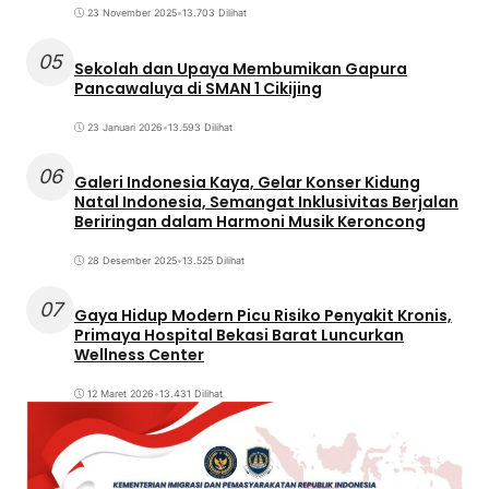
23 November 2025
•
13.703 Dilihat
05
Sekolah dan Upaya Membumikan Gapura
Pancawaluya di SMAN 1 Cikijing
23 Januari 2026
•
13.593 Dilihat
06
Galeri Indonesia Kaya, Gelar Konser Kidung
Natal Indonesia, Semangat Inklusivitas Berjalan
Beriringan dalam Harmoni Musik Keroncong
28 Desember 2025
•
13.525 Dilihat
07
Gaya Hidup Modern Picu Risiko Penyakit Kronis,
Primaya Hospital Bekasi Barat Luncurkan
Wellness Center
12 Maret 2026
•
13.431 Dilihat