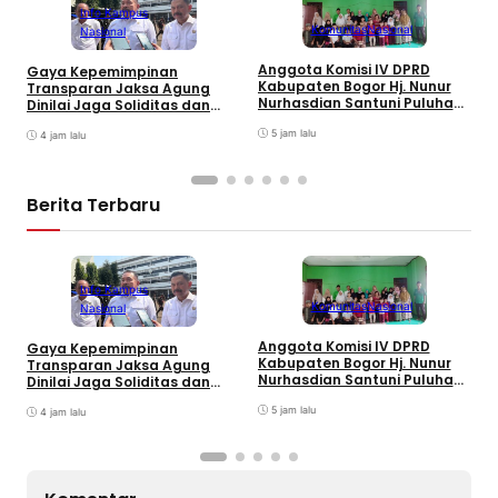
Info Kampus
Komunitas
Nasional
Nasional
Anggota Komisi IV DPRD
Gaya Kepemimpinan
T
Kabupaten Bogor Hj. Nunur
Transparan Jaksa Agung
K
Nurhasdian Santuni Puluhan
Dinilai Jaga Soliditas dan
B
Anak Yatim
Fokus Jajaran Korps
K
5 jam lalu
Adhyaksa
4 jam lalu
I
Berita Terbaru
Info Kampus
Komunitas
Nasional
Nasional
Anggota Komisi IV DPRD
Gaya Kepemimpinan
T
Kabupaten Bogor Hj. Nunur
Transparan Jaksa Agung
K
Nurhasdian Santuni Puluhan
Dinilai Jaga Soliditas dan
B
Anak Yatim
Fokus Jajaran Korps
K
5 jam lalu
Adhyaksa
4 jam lalu
I