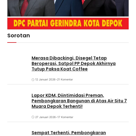
Sorotan
Merasa Dibackingi, Disegel Tetap
Beroperasi, Satpol PP Depok Akhirnya
Tutup Paksa Koat Coffee
12 Januari 2026
•
21 Komentar
Lapor KDM, Diintimidasi Preman,
Pembongkaran Bangunan di Atas Air Situ 7
Muara Depok Terhenti!
27 Januari 2026
•
17 Komentar
Sempat Terhenti, Pembongkaran