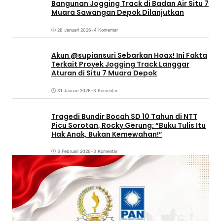
Bangunan Jogging Track di Badan Air Situ 7
Muara Sawangan Depok Dilanjutkan
28 Januari 2026
•
4 Komentar
Akun @supiansuri Sebarkan Hoax! Ini Fakta
Terkait Proyek Jogging Track Langgar
Aturan di Situ 7 Muara Depok
31 Januari 2026
•
3 Komentar
Tragedi Bundir Bocah SD 10 Tahun di NTT
Picu Sorotan, Rocky Gerung: “Buku Tulis Itu
Hak Anak, Bukan Kemewahan!”
3 Februari 2026
•
3 Komentar