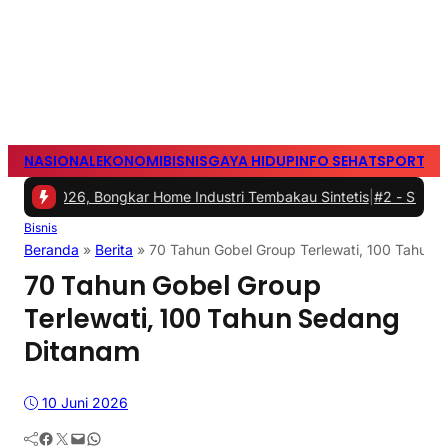
NASIONAL
EKONOMI
BISNIS
GAYA HIDUP
INFO SEHAT
SPORTS
S
026, Bongkar Home Industri Tembakau Sintetis
|
#2 -
Silaturahmi ke
Bisnis
Beranda
»
Berita
»
70 Tahun Gobel Group Terlewati, 100 Tahun
70 Tahun Gobel Group
Terlewati, 100 Tahun Sedang
Ditanam
10 Juni 2026
Facebook
Twitter
Mail
WhatsApp