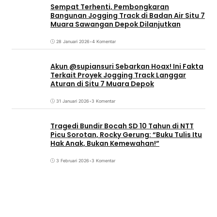
Sempat Terhenti, Pembongkaran
Bangunan Jogging Track di Badan Air Situ 7
Muara Sawangan Depok Dilanjutkan
28 Januari 2026
•
4 Komentar
Akun @supiansuri Sebarkan Hoax! Ini Fakta
Terkait Proyek Jogging Track Langgar
Aturan di Situ 7 Muara Depok
31 Januari 2026
•
3 Komentar
Tragedi Bundir Bocah SD 10 Tahun di NTT
Picu Sorotan, Rocky Gerung: “Buku Tulis Itu
Hak Anak, Bukan Kemewahan!”
3 Februari 2026
•
3 Komentar