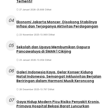
Terhenti!
27 Januari 2026
•
25.688 Dilihat
04
Ekonomi Jakarta Moncer, Disokong Stabilnya
Inflasi dan Terjaganya Aktivitas Perdagangan
23 November 2025
•
13.969 Dilihat
05
Sekolah dan Upaya Membumikan Gapura
Pancawaluya di SMAN 1 Cikijing
23 Januari 2026
•
13.854 Dilihat
06
Galeri Indonesia Kaya, Gelar Konser Kidung
Natal Indonesia, Semangat Inklusivitas Berjalan
Beriringan dalam Harmoni Musik Keroncong
28 Desember 2025
•
13.797 Dilihat
07
Gaya Hidup Modern Picu Risiko Penyakit Kronis,
Primaya Hospital Bekasi Barat Luncurkan