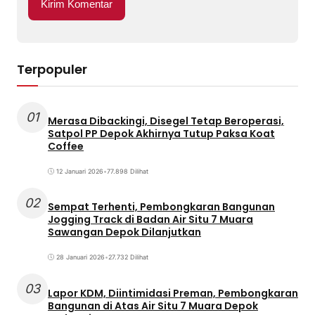
Terpopuler
01
Merasa Dibackingi, Disegel Tetap Beroperasi,
Satpol PP Depok Akhirnya Tutup Paksa Koat
Coffee
12 Januari 2026
•
77.898 Dilihat
02
Sempat Terhenti, Pembongkaran Bangunan
Jogging Track di Badan Air Situ 7 Muara
Sawangan Depok Dilanjutkan
28 Januari 2026
•
27.732 Dilihat
03
Lapor KDM, Diintimidasi Preman, Pembongkaran
Bangunan di Atas Air Situ 7 Muara Depok