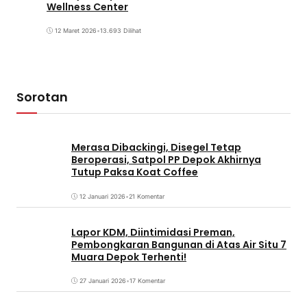
Wellness Center
12 Maret 2026
•
13.693 Dilihat
Sorotan
Merasa Dibackingi, Disegel Tetap
Beroperasi, Satpol PP Depok Akhirnya
Tutup Paksa Koat Coffee
12 Januari 2026
•
21 Komentar
Lapor KDM, Diintimidasi Preman,
Pembongkaran Bangunan di Atas Air Situ 7
Muara Depok Terhenti!
27 Januari 2026
•
17 Komentar