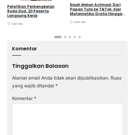
Kisah Melan Achmad: Dari
T
Pelatihan Perbengkelan
Papan Tulis ke TikTok, Ajar
P
Roda Dua, 20 Peserta
Matematika Gratis Hingga
d
Langsung Kerja
Jutaan Views
D
2 jam lalu
1 jam lalu
Komentar
Tinggalkan Balasan
Alamat email Anda tidak akan dipublikasikan.
Ruas
yang wajib ditandai
*
Komentar
*