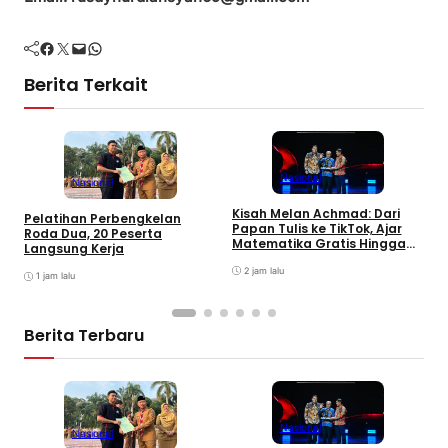
Facebook
Twitter
Mail
WhatsApp
Berita Terkait
Nasional
Nasional
Kisah Melan Achmad: Dari
Pelatihan Perbengkelan
P
Papan Tulis ke TikTok, Ajar
Roda Dua, 20 Peserta
A
Matematika Gratis Hingga
Langsung Kerja
K
Jutaan Views
C
2 jam lalu
1 jam lalu
Berita Terbaru
Nasional
Nasional