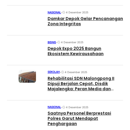
NASIONAL
•
4 Desember 2025
Damkar Depok Gelar Pencanangan
Zona Integritas
BISNIS
•
4 Desember 2025
Depok Expo 2025 Bangun
Ekosistem Kewirausahaan
SEKOLAH
•
4 Desember 2025
Rehabilitasi SDN Malongpong II
Dipuji Berjalan Cepat, Disdik
Majalengka: Peran Media dan
Masyarakat Sangat Membantu
NASIONAL
•
4 Desember 2025
Saatnya Personel Berprestasi
Polres Garut Mendapat
Penghargaan