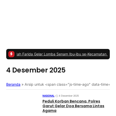
h Farida Gelar Lomba Senam Ibu-ibu se-Kecamatan Sukamakmur
|
#2 
4 Desember 2025
Beranda
»
Arsip untuk <span class="js-time-ago" data-time
NASIONAL
•
4 Desember 2025
Peduli Korban Bencana, Polres
Garut Gelar Doa Bersama Lintas
Agama