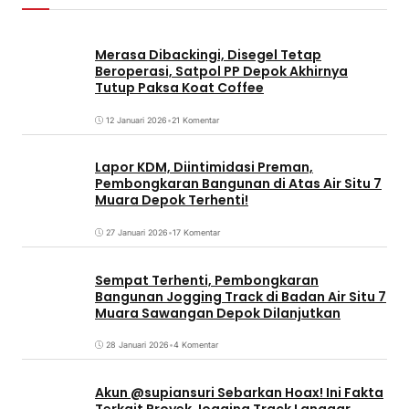
Merasa Dibackingi, Disegel Tetap
Beroperasi, Satpol PP Depok Akhirnya
Tutup Paksa Koat Coffee
12 Januari 2026
•
21 Komentar
Lapor KDM, Diintimidasi Preman,
Pembongkaran Bangunan di Atas Air Situ 7
Muara Depok Terhenti!
27 Januari 2026
•
17 Komentar
Sempat Terhenti, Pembongkaran
Bangunan Jogging Track di Badan Air Situ 7
Muara Sawangan Depok Dilanjutkan
28 Januari 2026
•
4 Komentar
Akun @supiansuri Sebarkan Hoax! Ini Fakta
Terkait Proyek Jogging Track Langgar