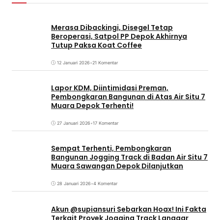
Merasa Dibackingi, Disegel Tetap
Beroperasi, Satpol PP Depok Akhirnya
Tutup Paksa Koat Coffee
12 Januari 2026
•
21 Komentar
Lapor KDM, Diintimidasi Preman,
Pembongkaran Bangunan di Atas Air Situ 7
Muara Depok Terhenti!
27 Januari 2026
•
17 Komentar
Sempat Terhenti, Pembongkaran
Bangunan Jogging Track di Badan Air Situ 7
Muara Sawangan Depok Dilanjutkan
28 Januari 2026
•
4 Komentar
Akun @supiansuri Sebarkan Hoax! Ini Fakta
Terkait Proyek Jogging Track Langgar