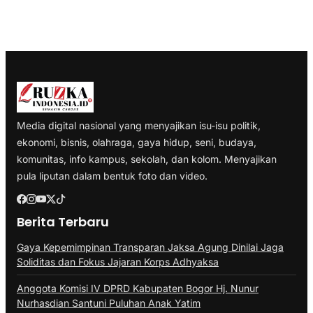
Media digital nasional yang menyajikan isu-isu politik,
ekonomi, bisnis, olahraga, gaya hidup, seni, budaya,
komunitas, info kampus, sekolah, dan kolom. Menyajikan
pula liputan dalam bentuk foto dan video.
Berita Terbaru
Gaya Kepemimpinan Transparan Jaksa Agung Dinilai Jaga
Soliditas dan Fokus Jajaran Korps Adhyaksa
Anggota Komisi IV DPRD Kabupaten Bogor Hj. Nunur
Nurhasdian Santuni Puluhan Anak Yatim