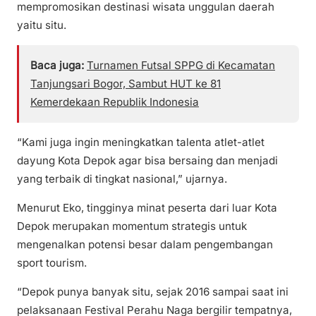
mempromosikan destinasi wisata unggulan daerah
yaitu situ.
Baca juga:
Turnamen Futsal SPPG di Kecamatan
Tanjungsari Bogor, Sambut HUT ke 81
Kemerdekaan Republik Indonesia
“Kami juga ingin meningkatkan talenta atlet-atlet
dayung Kota Depok agar bisa bersaing dan menjadi
yang terbaik di tingkat nasional,” ujarnya.
Menurut Eko, tingginya minat peserta dari luar Kota
Depok merupakan momentum strategis untuk
mengenalkan potensi besar dalam pengembangan
sport tourism.
“Depok punya banyak situ, sejak 2016 sampai saat ini
pelaksanaan Festival Perahu Naga bergilir tempatnya,