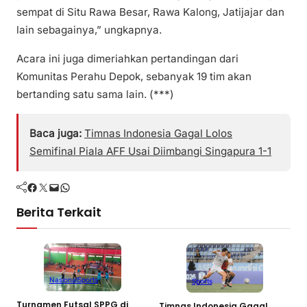
sempat di Situ Rawa Besar, Rawa Kalong, Jatijajar dan
lain sebagainya,” ungkapnya.
Acara ini juga dimeriahkan pertandingan dari
Komunitas Perahu Depok, sebanyak 19 tim akan
bertanding satu sama lain. (***)
Baca juga:
Timnas Indonesia Gagal Lolos
Semifinal Piala AFF Usai Diimbangi Singapura 1-1
Facebook
Twitter
Mail
WhatsApp
Berita Terkait
Nasional
Sports
Sports
P
Turnamen Futsal SPPG di
Timnas Indonesia Gagal