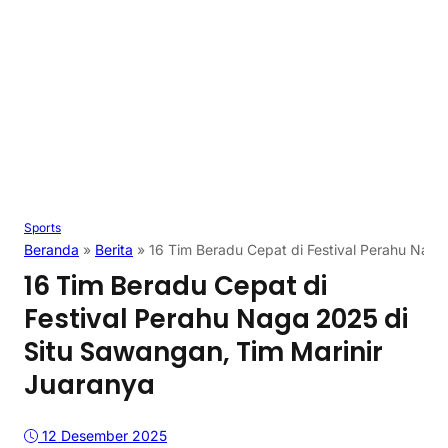
Sports
Beranda
»
Berita
»
16 Tim Beradu Cepat di Festival Perahu Naga
16 Tim Beradu Cepat di
Festival Perahu Naga 2025 di
Situ Sawangan, Tim Marinir
Juaranya
12 Desember 2025