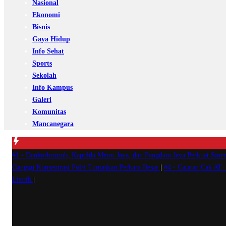
Nasional
Ekonomi
Bisnis
Gaya Hidup
Info Sehat
Sports
Sekolah
Info Kampus
Galeri
Komunitas
Mancanegara
#1 -
Dankorbrimob, Kapolda Metro Jaya, dan Pangdam Jaya Perkuat Sine
Ganggu Konsentrasi Polri Tuntaskan Perkara Besar
|
#4 -
Catatan Cak AT:
Listrik
|