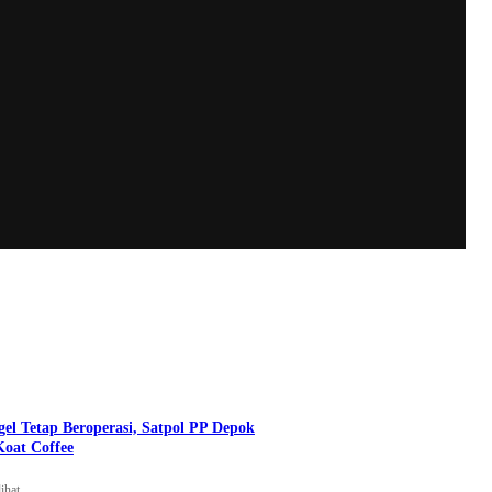
gel Tetap Beroperasi, Satpol PP Depok
oat Coffee
ihat