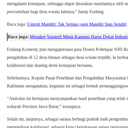
mengalami kemajuan, sehingga dapat dirasakan manfaatnya oleh ma
percontohan bagi desa wisata lainnya,” harap Endang.
Baca juga:
Umroh Mandiri: Tak Semua yang Mandiri Siap Sendiri
Baca juga:
Menaker Yassierli Minta Kampus Harus Dekat Industr
Endang Komesty pun mengapresiasi para Dosen Poltekpar NHI Ban
pengabdian di 12 desa binaan sebagai desa wisata terpilih. Ia berh
kolaborasi dan sharing demi kemajuan bersama.
Sebelumnya, Kepala Pusat Penelitian dan Pengabdian Masyarakat
Rakhman mengatakan, kegiatan ini sebagai bentuk pertanggungja
“Aktivitas ini bertujuan menyampaikan hasil penelitian yang telah 
wilayah Provinsi Jawa Barat,” terangnya.
Selain itu, lanjutnya, sebagai sarana berbagi praktik baik pengemb
memperkuat kolaborasi, sebagai kunci kesuksesan antara perguruan