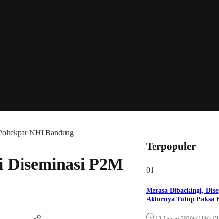
M Poltekpar NHI Bandung
Terpopuler
ti Diseminasi P2M
01
Merasa Dibackingi, Dise
Akhirnya Tutup Paksa K
•
77.893 Dil
12 Januari 2026