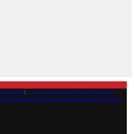
ga Banjar Bali
|
#3 -
Isu Pergantian Kapolri, Sahabat Presisi: Jangan
reness Pengoperasian PLTU Labuan untuk Perkuat Keandalan Pasokan