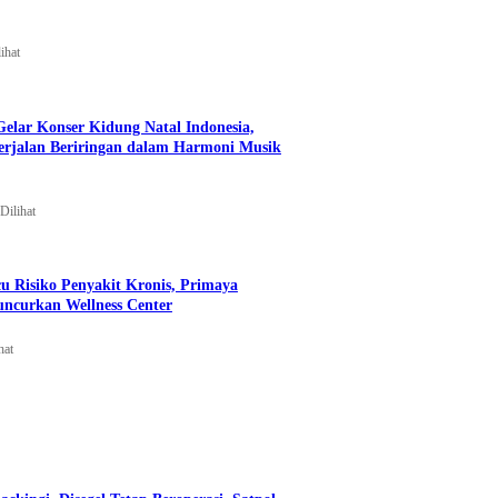
ihat
Gelar Konser Kidung Natal Indonesia,
Berjalan Beriringan dalam Harmoni Musik
Dilihat
 Risiko Penyakit Kronis, Primaya
uncurkan Wellness Center
hat