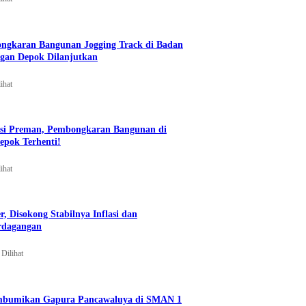
ongkaran Bangunan Jogging Track di Badan
ngan Depok Dilanjutkan
ihat
si Preman, Pembongkaran Bangunan di
epok Terhenti!
ihat
, Disokong Stabilnya Inflasi dan
erdagangan
Dilihat
mbumikan Gapura Pancawaluya di SMAN 1