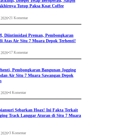
ckingi, Disegel Tetap Beroperasi, Satpol
khirnya Tutup Paksa Koat Coffee
•
21 Komentar
i 2026
, Diintimidasi Preman, Pembongkaran
i Atas Air Situ 7 Muara Depok Terhenti!
•
17 Komentar
i 2026
rhenti, Pembongkaran Bangunan Jogging
adan Air Situ 7 Muara Sawangan Depok
n
•
4 Komentar
i 2026
ansuri Sebarkan Hoax! Ini Fakta Terkait
ging Track Langgar Aturan di Situ 7 Muara
•
3 Komentar
i 2026