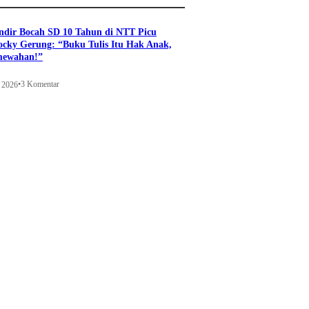
ndir Bocah SD 10 Tahun di NTT Picu
ocky Gerung: “Buku Tulis Itu Hak Anak,
mewahan!”
•
3 Komentar
i 2026