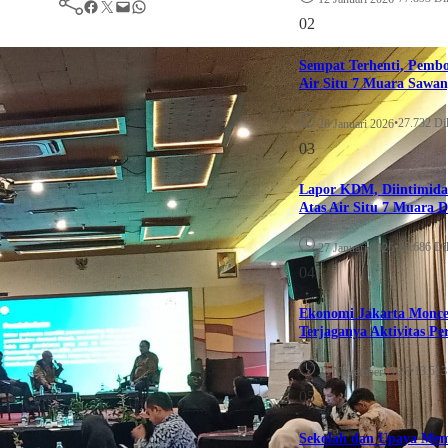
Facebook
Twitter
Mail
WhatsApp
02
Sempat Terhenti, Pemb
Air Situ 7 Muara Sawa
•
27.732 Dil
28 Januari 2026
03
Lapor KDM, Diintimida
Atas Air Situ 7 Muara D
•
25.686 Dil
27 Januari 2026
04
Ekonomi Jakarta Moncer
Terjaganya Aktivitas P
•
13.513 
23 November 2025
05
Sekolah dan Upaya Me