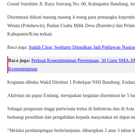
Grand Sunshine Jl. Raya Soreang No. 06, Kabupaten Bandung, Jaw
Diseminasi diikuti masing masing 4 orang para pemangku kepentin
Wisata (Pokdarwis), Badan Usaha Milik Desa (Bumdes) dan Pelaku 
Kabupaten/Kota terkait.
Baca juga:
Sudah Clear, Soeharto Diusulkan Jadi Pahlawan Nasion
Baca juga:
Perkuat Kepemimpinan Perempuan, 30 Guru SMA-SMK 
Kepemimpinan
Kegiatan dibuka Wakil Direktur 1 Poltekpar NHI Bandung, Endang
Aktivitas ini papar Endang, merupakan kegiatan diseminasi ke 5 b
Sebagai perguruan tinggi pariwisata tertua di Indonesia dan di Asi
berharap penelitian dan pengabdian kepada masyarakat ini dapat me
“Melalui pendampingan berkelanjutan, diharapkan 2 atau 3 tahun ke