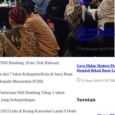
Cikijing
•
13.407 Dil
23 Januari 2026
06
Galeri Indonesia Kaya, 
Semangat Inklusivitas 
Keroncong
•
13.340 
28 Desember 2025
07
ar NHI Bandung. (Foto: Dok Ridwan)
Gaya Hidup Modern Picu
Hospital Bekasi Barat L
 dari 7 lokus Kabupaten/Kota di Jawa Barat
•
13.247 Dili
an kepada Masyarakat (P2M).
12 Maret 2026
k Pariwisata NHI Bandung Tahap 1 tahun
Sorotan
 yang berkepentingan.
10/2025) lalu di Ruang Karawitan Lantai 9 Hotel