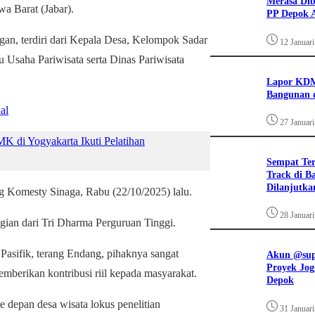
Merasa Diba
a Barat (Jabar).
PP Depok A
gan, terdiri dari Kepala Desa, Kelompok Sadar
12 Januar
Usaha Pariwisata serta Dinas Pariwisata
Lapor KDM
Bangunan d
al
27 Januar
di Yogyakarta Ikuti Pelatihan
Sempat Te
Track di B
Dilanjutka
 Komesty Sinaga, Rabu (22/10/2025) lalu.
28 Januar
agian dari Tri Dharma Perguruan Tinggi.
a Pasifik, terang Endang, pihaknya sangat
Akun @supi
Proyek Jog
mberikan kontribusi riil kepada masyarakat.
Depok
 depan desa wisata lokus penelitian
31 Januar