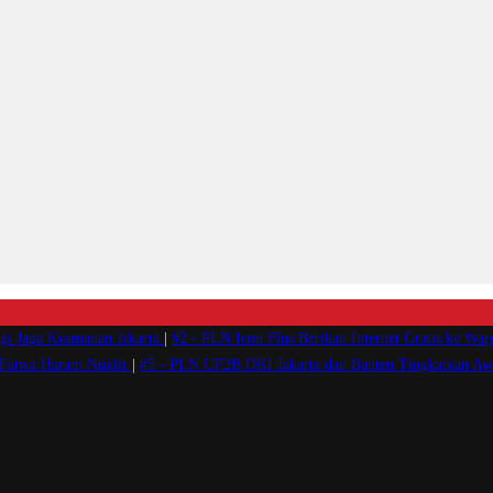
rgi Jaga Keamanan Jakarta
|
#2 -
PLN Icon Plus Berikan Internet Gratis ke War
 Fatwa Haram Nuklir
|
#5 -
PLN UP2B DKI Jakarta dan Banten Tingkatkan Awa