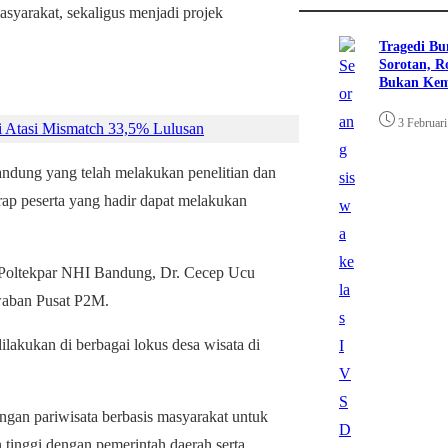
syarakat, sekaligus menjadi projek
Tragedi Bu
Sorotan, R
Bukan Ke
3 Februar
i Atasi Mismatch 33,5% Lulusan
dung yang telah melakukan penelitian dan
arap peserta yang hadir dapat melakukan
 Poltekpar NHI Bandung, Dr. Cecep Ucu
waban Pusat P2M.
dilakukan di berbagai lokus desa wisata di
angan pariwisata berbasis masyarakat untuk
 tinggi dengan pemerintah daerah serta