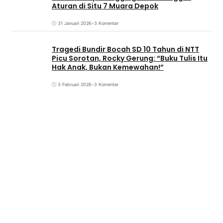
Aturan di Situ 7 Muara Depok
31 Januari 2026
•
3 Komentar
Tragedi Bundir Bocah SD 10 Tahun di NTT
Picu Sorotan, Rocky Gerung: “Buku Tulis Itu
Hak Anak, Bukan Kemewahan!”
3 Februari 2026
•
3 Komentar