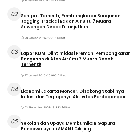
12 Januari 2026
•
77.889 Dilihat
02
Sempat Terhenti, Pembongkaran Bangunan
Jogging Track di Badan Air Situ 7 Muara
Sawangan Depok Dilanjutkan
28 Januari 2026
•
27.732 Dilihat
03
Lapor KDM, Diintimidasi Preman, Pembongkaran
Bangunan di Atas Air Situ 7 Muara Depok
Terhenti!
27 Januari 2026
•
25.686 Dilihat
04
Ekonomi Jakarta Moncer, Disokong Stabilnya
Inflasi dan Terjaganya Aktivitas Perdagangan
23 November 2025
•
13.383 Dilihat
05
Sekolah dan Upaya Membumikan Gapura
Pancawaluya di SMAN 1 Cikijing