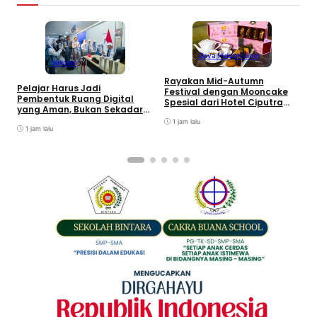
Gaya Hidup
Kuliner
Sekolah
Rayakan Mid-Autumn
Pelajar Harus Jadi
Festival dengan Mooncake
Pembentuk Ruang Digital
B
Spesial dari Hotel Ciputra
yang Aman, Bukan Sekadar
M
Jakarta
Pengguna
J
1 jam lalu
1 jam lalu
T