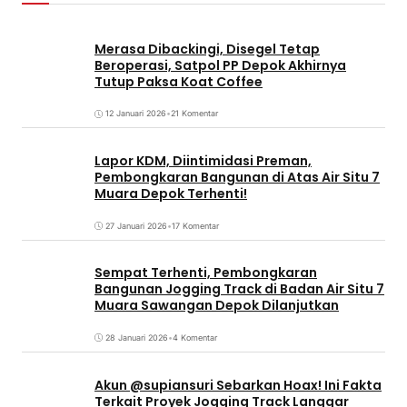
Merasa Dibackingi, Disegel Tetap
Beroperasi, Satpol PP Depok Akhirnya
Tutup Paksa Koat Coffee
12 Januari 2026
•
21 Komentar
Lapor KDM, Diintimidasi Preman,
Pembongkaran Bangunan di Atas Air Situ 7
Muara Depok Terhenti!
27 Januari 2026
•
17 Komentar
Sempat Terhenti, Pembongkaran
Bangunan Jogging Track di Badan Air Situ 7
Muara Sawangan Depok Dilanjutkan
28 Januari 2026
•
4 Komentar
Akun @supiansuri Sebarkan Hoax! Ini Fakta
Terkait Proyek Jogging Track Langgar