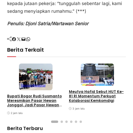
kepada jutaan pekerja: “tunggulah sebentar lagi, kami
sedang menyiapkan rumahmu.” (***)
Penulis: Djoni Satria/Wartawan Senior
Facebook
Twitter
Mail
WhatsApp
Berita Terkait
Nasional
Ekonomi
Nasional
Meutya Hafid Sebut HUT Ke-
P
81 RI Momentum Perkuat
Bupati Bogor Rudi Susmanto
M
Kolaborasi Kemkomdigi
Meresmikan Pasar Hewan
K
Jonggol, Jadi Pasar Hewan
3 jam lalu
Terbesar di Jabar
2 jam lalu
Berita Terbaru