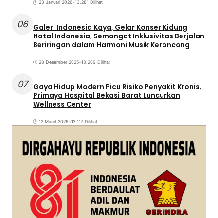
23 Januari 2026
•
13.281 Dilihat
06
Galeri Indonesia Kaya, Gelar Konser Kidung
Natal Indonesia, Semangat Inklusivitas Berjalan
Beriringan dalam Harmoni Musik Keroncong
28 Desember 2025
•
13.209 Dilihat
07
Gaya Hidup Modern Picu Risiko Penyakit Kronis,
Primaya Hospital Bekasi Barat Luncurkan
Wellness Center
12 Maret 2026
•
13.117 Dilihat