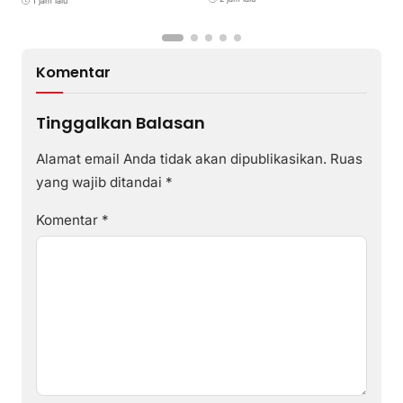
Adhyaksa
1 jam lalu
I
Komentar
Tinggalkan Balasan
Alamat email Anda tidak akan dipublikasikan.
Ruas
yang wajib ditandai
*
Komentar
*