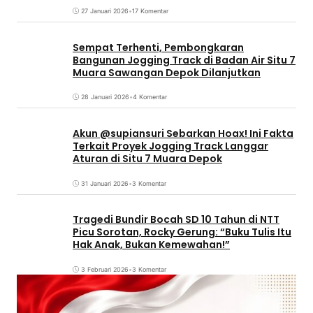
27 Januari 2026
•
17 Komentar
Sempat Terhenti, Pembongkaran
Bangunan Jogging Track di Badan Air Situ 7
Muara Sawangan Depok Dilanjutkan
28 Januari 2026
•
4 Komentar
Akun @supiansuri Sebarkan Hoax! Ini Fakta
Terkait Proyek Jogging Track Langgar
Aturan di Situ 7 Muara Depok
31 Januari 2026
•
3 Komentar
Tragedi Bundir Bocah SD 10 Tahun di NTT
Picu Sorotan, Rocky Gerung: “Buku Tulis Itu
Hak Anak, Bukan Kemewahan!”
3 Februari 2026
•
3 Komentar