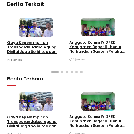
Berita Terkait
Info Kampus
Komunitas
Nasional
Nasional
Anggota Komisi IV DPRD
Gaya Kepemimpinan
T
Kabupaten Bogor Hj. Nunur
Transparan Jaksa Agung
K
Nurhasdian Santuni Puluhan
Dinilai Jaga Soliditas dan
B
Anak Yatim
Fokus Jajaran Korps
K
2 jam lalu
Adhyaksa
1 jam lalu
I
Berita Terbaru
Info Kampus
Komunitas
Nasional
Nasional
Anggota Komisi IV DPRD
Gaya Kepemimpinan
T
Kabupaten Bogor Hj. Nunur
Transparan Jaksa Agung
K
Nurhasdian Santuni Puluhan
Dinilai Jaga Soliditas dan
B
Anak Yatim
Fokus Jajaran Korps
K
2 jam lalu