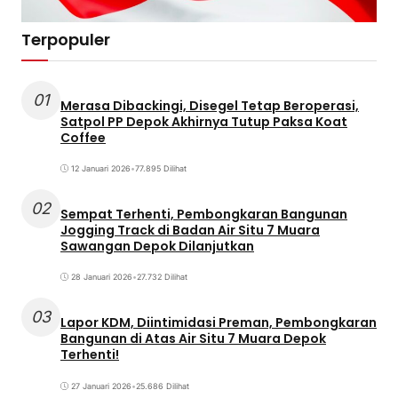
Terpopuler
01
Merasa Dibackingi, Disegel Tetap Beroperasi,
Satpol PP Depok Akhirnya Tutup Paksa Koat
Coffee
12 Januari 2026
•
77.895 Dilihat
02
Sempat Terhenti, Pembongkaran Bangunan
Jogging Track di Badan Air Situ 7 Muara
Sawangan Depok Dilanjutkan
28 Januari 2026
•
27.732 Dilihat
03
Lapor KDM, Diintimidasi Preman, Pembongkaran
Bangunan di Atas Air Situ 7 Muara Depok
Terhenti!
27 Januari 2026
•
25.686 Dilihat