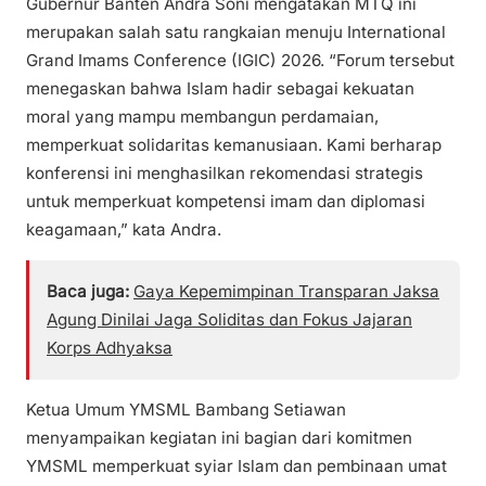
Gubernur Banten Andra Soni mengatakan MTQ ini
merupakan salah satu rangkaian menuju International
Grand Imams Conference (IGIC) 2026. “Forum tersebut
menegaskan bahwa Islam hadir sebagai kekuatan
moral yang mampu membangun perdamaian,
memperkuat solidaritas kemanusiaan. Kami berharap
konferensi ini menghasilkan rekomendasi strategis
untuk memperkuat kompetensi imam dan diplomasi
keagamaan,” kata Andra.
Baca juga:
Gaya Kepemimpinan Transparan Jaksa
Agung Dinilai Jaga Soliditas dan Fokus Jajaran
Korps Adhyaksa
Ketua Umum YMSML Bambang Setiawan
menyampaikan kegiatan ini bagian dari komitmen
YMSML memperkuat syiar Islam dan pembinaan umat