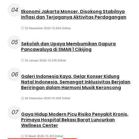
04
Ekonomi Jakarta Moncer, Disokong Stabilnya
Inflasi dan Terjaganya Aktivitas Perdagangan
23 November 2025
•
13.684 Dilihat
05
Sekolah dan Upaya Membumikan Gapura
Pancawaluya di SMAN 1 Cikijing
23 Januari 2026
•
13.576 Dilihat
06
Galeri Indonesia Kaya, Gelar Konser Kidung
Natal Indonesia, Semangat Inklusivitas Berjalan
Beriringan dalam Harmoni Musik Keroncong
28 Desember 2025
•
13.508 Dilihat
07
Gaya Hidup Modern Picu Risiko Penyakit Kronis,
Primaya Hospital Bekasi Barat Luncurkan
Wellness Center
12 Maret 2026
•
13.415 Dilihat