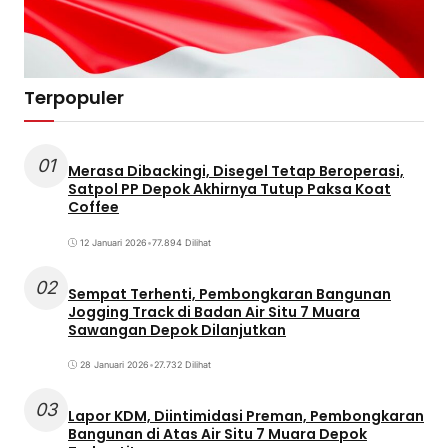
Terpopuler
01
Merasa Dibackingi, Disegel Tetap Beroperasi,
Satpol PP Depok Akhirnya Tutup Paksa Koat
Coffee
12 Januari 2026
•
77.894 Dilihat
02
Sempat Terhenti, Pembongkaran Bangunan
Jogging Track di Badan Air Situ 7 Muara
Sawangan Depok Dilanjutkan
28 Januari 2026
•
27.732 Dilihat
03
Lapor KDM, Diintimidasi Preman, Pembongkaran
Bangunan di Atas Air Situ 7 Muara Depok