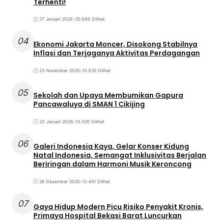
Terhenti!
27 Januari 2026
•
25.686 Dilihat
04
Ekonomi Jakarta Moncer, Disokong Stabilnya
Inflasi dan Terjaganya Aktivitas Perdagangan
23 November 2025
•
13.625 Dilihat
05
Sekolah dan Upaya Membumikan Gapura
Pancawaluya di SMAN 1 Cikijing
23 Januari 2026
•
13.520 Dilihat
06
Galeri Indonesia Kaya, Gelar Konser Kidung
Natal Indonesia, Semangat Inklusivitas Berjalan
Beriringan dalam Harmoni Musik Keroncong
28 Desember 2025
•
13.451 Dilihat
07
Gaya Hidup Modern Picu Risiko Penyakit Kronis,
Primaya Hospital Bekasi Barat Luncurkan