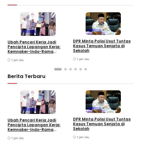
Nasional
Nasional
P
DPR Minta Polisi Usut Tuntas
Ubah Pencari Kerja Jadi
P
Kasus Temuan Senjata di
Pencipta Lapangan Kerja:
A
Sekolah
Kemnaker-Indo-Rama
Dukung Tenaga Kerja Mandiri
1 jam lalu
1 jam lalu
Berita Terbaru
Nasional
Nasional
S
DPR Minta Polisi Usut Tuntas
Ubah Pencari Kerja Jadi
S
Kasus Temuan Senjata di
Pencipta Lapangan Kerja:
T
Sekolah
Kemnaker-Indo-Rama
Dukung Tenaga Kerja Mandiri
1 jam lalu
1 jam lalu