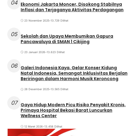
04
Ekonomi Jakarta Moncer, Disokong Stabilnya
Inflasi dan Terjaganya Aktivitas Perdagangan
23 November 2025
•
13.729 Dilihat
05
Sekolah dan Upaya Membumikan Gapura
Pancawaluya di SMAN 1 Cikijing
23 Januari 2026
•
13.623 Dilihat
06
Galeri Indonesia Kaya, Gelar Konser Kidung
Natal Indonesia, Semangat Inklusivitas Berjalan
Beriringan dalam Harmoni Musik Keroncong
28 Desember 2025
•
13.565 Dilihat
07
Gaya Hidup Modern Picu Risiko Penyakit Kronis,
Primaya Hospital Bekasi Barat Luncurkan
Wellness Center
12 Maret 2026
•
13.458 Dilihat