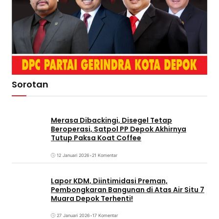
Sorotan
Merasa Dibackingi, Disegel Tetap
Beroperasi, Satpol PP Depok Akhirnya
Tutup Paksa Koat Coffee
12 Januari 2026
•
21 Komentar
Lapor KDM, Diintimidasi Preman,
Pembongkaran Bangunan di Atas Air Situ 7
Muara Depok Terhenti!
27 Januari 2026
•
17 Komentar