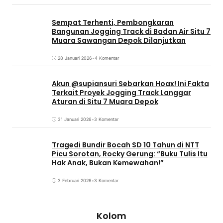
Sempat Terhenti, Pembongkaran
Bangunan Jogging Track di Badan Air Situ 7
Muara Sawangan Depok Dilanjutkan
28 Januari 2026
•
4 Komentar
Akun @supiansuri Sebarkan Hoax! Ini Fakta
Terkait Proyek Jogging Track Langgar
Aturan di Situ 7 Muara Depok
31 Januari 2026
•
3 Komentar
Tragedi Bundir Bocah SD 10 Tahun di NTT
Picu Sorotan, Rocky Gerung: “Buku Tulis Itu
Hak Anak, Bukan Kemewahan!”
3 Februari 2026
•
3 Komentar
Kolom