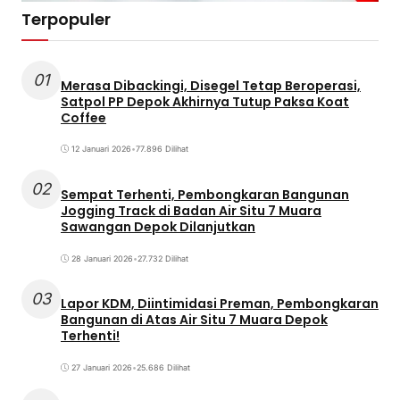
Terpopuler
01
Merasa Dibackingi, Disegel Tetap Beroperasi,
Satpol PP Depok Akhirnya Tutup Paksa Koat
Coffee
12 Januari 2026
•
77.896 Dilihat
02
Sempat Terhenti, Pembongkaran Bangunan
Jogging Track di Badan Air Situ 7 Muara
Sawangan Depok Dilanjutkan
28 Januari 2026
•
27.732 Dilihat
03
Lapor KDM, Diintimidasi Preman, Pembongkaran
Bangunan di Atas Air Situ 7 Muara Depok
Terhenti!
27 Januari 2026
•
25.686 Dilihat