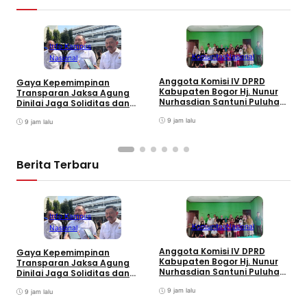
Info Kampus
Komunitas
Nasional
Nasional
Anggota Komisi IV DPRD
Gaya Kepemimpinan
T
Kabupaten Bogor Hj. Nunur
Transparan Jaksa Agung
K
Nurhasdian Santuni Puluhan
Dinilai Jaga Soliditas dan
B
Anak Yatim
Fokus Jajaran Korps
K
9 jam lalu
Adhyaksa
9 jam lalu
I
Berita Terbaru
Info Kampus
Komunitas
Nasional
Nasional
Anggota Komisi IV DPRD
Gaya Kepemimpinan
T
Kabupaten Bogor Hj. Nunur
Transparan Jaksa Agung
K
Nurhasdian Santuni Puluhan
Dinilai Jaga Soliditas dan
B
Anak Yatim
Fokus Jajaran Korps
K
9 jam lalu
Adhyaksa
9 jam lalu
I