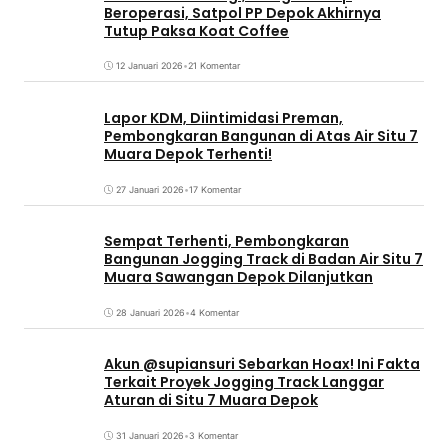
Beroperasi, Satpol PP Depok Akhirnya
Tutup Paksa Koat Coffee
12 Januari 2026
•
21 Komentar
Lapor KDM, Diintimidasi Preman,
Pembongkaran Bangunan di Atas Air Situ 7
Muara Depok Terhenti!
27 Januari 2026
•
17 Komentar
Sempat Terhenti, Pembongkaran
Bangunan Jogging Track di Badan Air Situ 7
Muara Sawangan Depok Dilanjutkan
28 Januari 2026
•
4 Komentar
Akun @supiansuri Sebarkan Hoax! Ini Fakta
Terkait Proyek Jogging Track Langgar
Aturan di Situ 7 Muara Depok
31 Januari 2026
•
3 Komentar