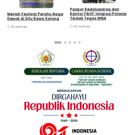
Galeri
Sports
Paspor Kedaluwarsa dan
P
Kantor Fiktif, Imigrasi Polonia
Meriah Festival Perahu Naga
D
Tindak Tegas WNA
Depok di Situ Rawa Kalong
39 menit lalu
28 menit lalu