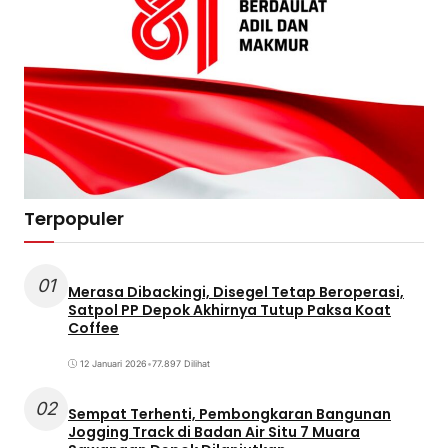
Terpopuler
01
Merasa Dibackingi, Disegel Tetap Beroperasi,
Satpol PP Depok Akhirnya Tutup Paksa Koat
Coffee
12 Januari 2026
•
77.897 Dilihat
02
Sempat Terhenti, Pembongkaran Bangunan
Jogging Track di Badan Air Situ 7 Muara