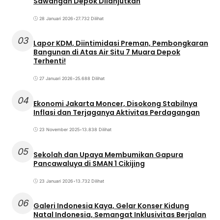
Sawangan Depok Dilanjutkan
28 Januari 2026
•
27.732 Dilihat
03
Lapor KDM, Diintimidasi Preman, Pembongkaran
Bangunan di Atas Air Situ 7 Muara Depok
Terhenti!
27 Januari 2026
•
25.688 Dilihat
04
Ekonomi Jakarta Moncer, Disokong Stabilnya
Inflasi dan Terjaganya Aktivitas Perdagangan
23 November 2025
•
13.838 Dilihat
05
Sekolah dan Upaya Membumikan Gapura
Pancawaluya di SMAN 1 Cikijing
23 Januari 2026
•
13.732 Dilihat
06
Galeri Indonesia Kaya, Gelar Konser Kidung
Natal Indonesia, Semangat Inklusivitas Berjalan