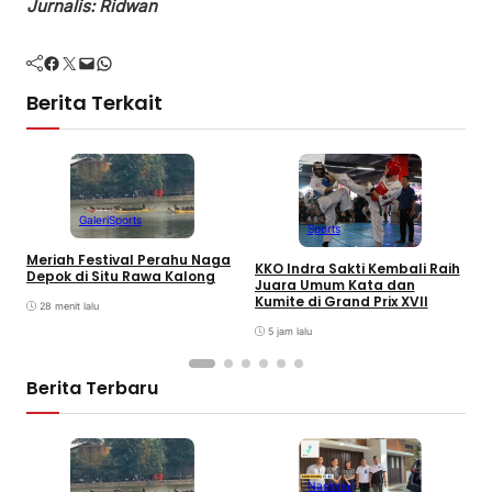
Jurnalis: Ridwan
Facebook
Twitter
Mail
WhatsApp
Berita Terkait
Galeri
Sports
Sports
T
Meriah Festival Perahu Naga
K
KKO Indra Sakti Kembali Raih
Depok di Situ Rawa Kalong
B
Juara Umum Kata dan
K
Kumite di Grand Prix XVII
28 menit lalu
I
5 jam lalu
Berita Terbaru
Nasional