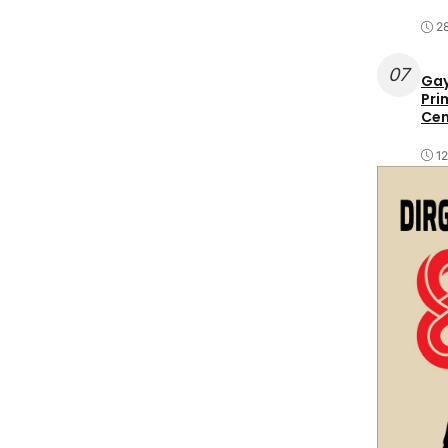
2
07
Gay
Pri
Cen
1