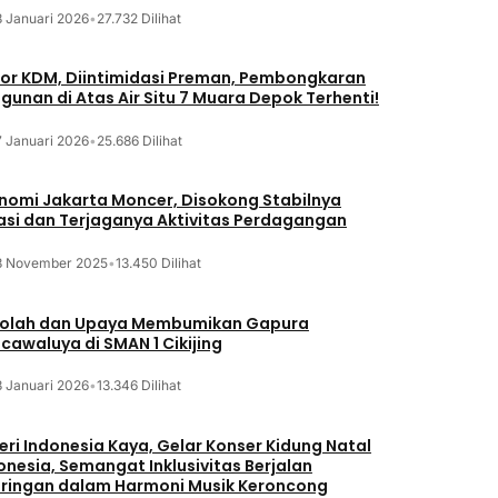
8 Januari 2026
•
27.732 Dilihat
or KDM, Diintimidasi Preman, Pembongkaran
gunan di Atas Air Situ 7 Muara Depok Terhenti!
7 Januari 2026
•
25.686 Dilihat
nomi Jakarta Moncer, Disokong Stabilnya
lasi dan Terjaganya Aktivitas Perdagangan
3 November 2025
•
13.450 Dilihat
olah dan Upaya Membumikan Gapura
cawaluya di SMAN 1 Cikijing
3 Januari 2026
•
13.346 Dilihat
eri Indonesia Kaya, Gelar Konser Kidung Natal
onesia, Semangat Inklusivitas Berjalan
iringan dalam Harmoni Musik Keroncong