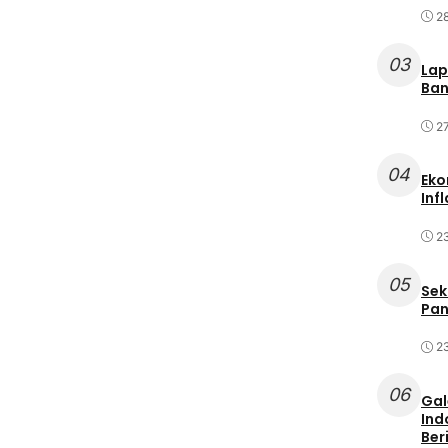
2
03
Lap
Ban
2
04
Eko
Inf
2
05
Sek
Pan
2
06
Gal
Ind
Ber