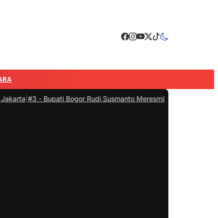
ARA
 -
Bupati Bogor Rudi Susmanto Meresmikan Pasar Hewan Jonggol, J