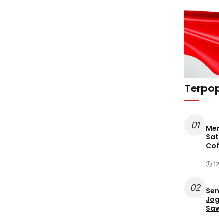
Terpop
01
Mer
Sat
Cof
12
02
Sem
Jog
Saw