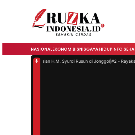
NASIONAL
EKONOMI
BISNIS
GAYA HIDUP
INFO SEHA
 Nama Jalan H.M. Syurdi Rusuh di Jonggol
|
#2 -
Rayakan Mid-Autum