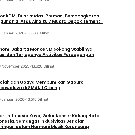
or KDM, Diintimidasi Preman, Pembongkaran
gunan di Atas Air Situ 7 Muara Depok Terhenti!
7 Januari 2026
•
25.686 Dilihat
nomi Jakarta Moncer, Disokong Stabilnya
lasi dan Terjaganya Aktivitas Perdagangan
3 November 2025
•
13.620 Dilihat
olah dan Upaya Membumikan Gapura
cawaluya di SMAN 1 Cikijing
3 Januari 2026
•
13.516 Dilihat
eri Indonesia Kaya, Gelar Konser Kidung Natal
onesia, Semangat Inklusivitas Berjalan
iringan dalam Harmoni Musik Keroncong