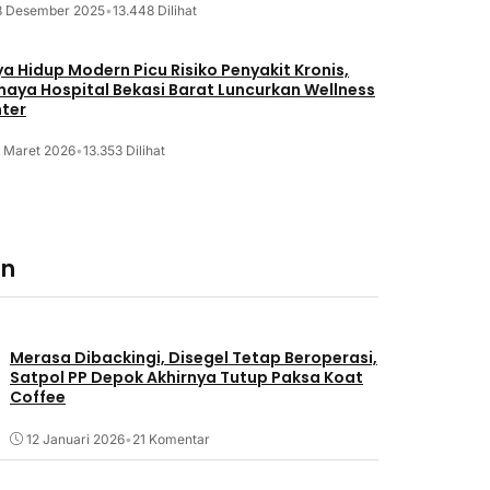
8 Desember 2025
•
13.448 Dilihat
a Hidup Modern Picu Risiko Penyakit Kronis,
maya Hospital Bekasi Barat Luncurkan Wellness
ter
2 Maret 2026
•
13.353 Dilihat
an
Merasa Dibackingi, Disegel Tetap Beroperasi,
Satpol PP Depok Akhirnya Tutup Paksa Koat
Coffee
12 Januari 2026
•
21 Komentar