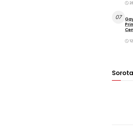
2
07
Gay
Pri
Cen
1
Sorot