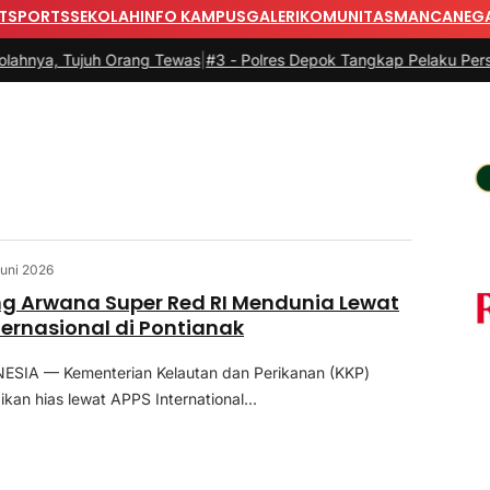
T
SPORTS
SEKOLAH
INFO KAMPUS
GALERI
KOMUNITAS
MANCANEG
, Tujuh Orang Tewas
|
#3 -
Polres Depok Tangkap Pelaku Persetubuh
Juni 2026
g Arwana Super Red RI Mendunia Lewat
ternasional di Pontianak
SIA — Kementerian Kelautan dan Perikanan (KKP)
ikan hias lewat APPS International...