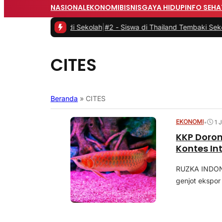
NASIONAL
EKONOMI
BISNIS
GAYA HIDUP
INFO SEHA
uan Senjata di Sekolah
|
#2 -
Siswa di Thailand Tembaki Sekolahnya
CITES
Beranda
»
CITES
EKONOMI
•
1 
KKP Doron
Kontes In
RUZKA INDONE
genjot ekspor 