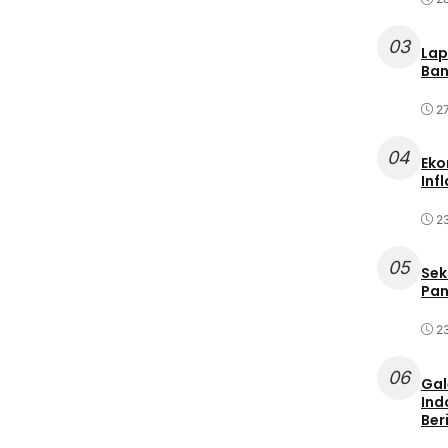
03
Lap
Ban
2
04
Eko
Inf
2
05
Sek
Pan
2
06
Gal
Ind
Ber