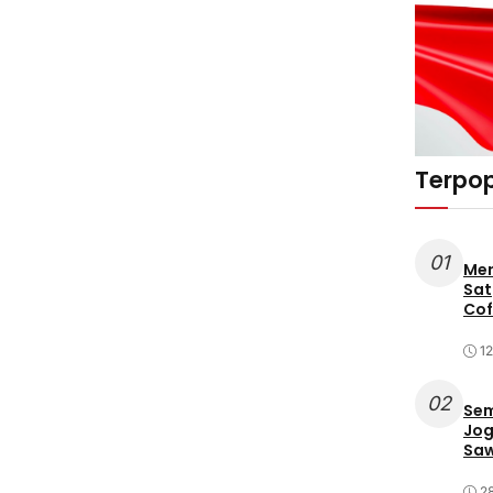
Terpop
01
Mer
Sat
Cof
12
02
Sem
Jog
Saw
2