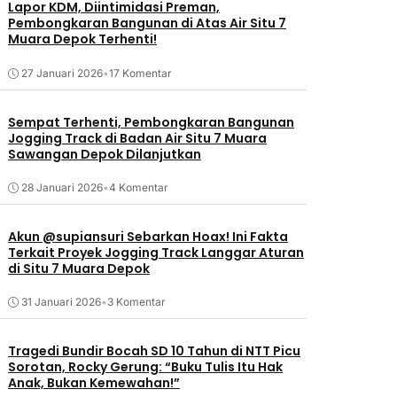
Lapor KDM, Diintimidasi Preman,
Pembongkaran Bangunan di Atas Air Situ 7
Muara Depok Terhenti!
27 Januari 2026
•
17 Komentar
Sempat Terhenti, Pembongkaran Bangunan
Jogging Track di Badan Air Situ 7 Muara
Sawangan Depok Dilanjutkan
28 Januari 2026
•
4 Komentar
Akun @supiansuri Sebarkan Hoax! Ini Fakta
Terkait Proyek Jogging Track Langgar Aturan
di Situ 7 Muara Depok
31 Januari 2026
•
3 Komentar
Tragedi Bundir Bocah SD 10 Tahun di NTT Picu
Sorotan, Rocky Gerung: “Buku Tulis Itu Hak
Anak, Bukan Kemewahan!”