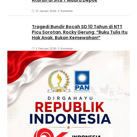
31 Januari 2026
•
3 Komentar
Tragedi Bundir Bocah SD 10 Tahun di NTT
Picu Sorotan, Rocky Gerung: “Buku Tulis Itu
Hak Anak, Bukan Kemewahan!”
3 Februari 2026
•
3 Komentar