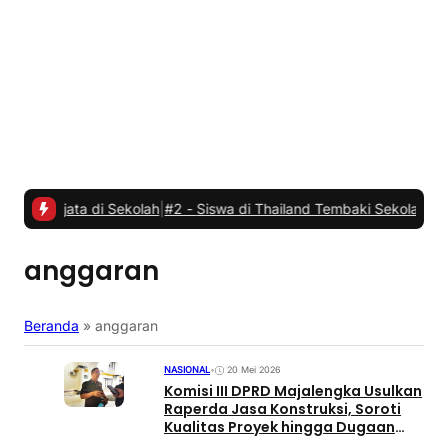
a di Sekolah
|
#2 -
Siswa di Thailand Tembaki Sekolahnya, Tujuh Or
anggaran
Beranda
»
anggaran
NASIONAL
•
20 Mei 2026
Komisi III DPRD Majalengka Usulkan
Raperda Jasa Konstruksi, Soroti
Kualitas Proyek hingga Dugaan
Penyimpangan