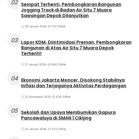
02
Sempat Terhenti, Pembongkaran Bangunan
Jogging Track di Badan Air Situ 7 Muara
Sawangan Depok Dilanjutkan
28 Januari 2026
•
27.732 Dilihat
03
Lapor KDM, Diintimidasi Preman, Pembongkaran
Bangunan di Atas Air Situ 7 Muara Depok
Terhenti!
27 Januari 2026
•
25.686 Dilihat
04
Ekonomi Jakarta Moncer, Disokong Stabilnya
Inflasi dan Terjaganya Aktivitas Perdagangan
23 November 2025
•
13.638 Dilihat
05
Sekolah dan Upaya Membumikan Gapura
Pancawaluya di SMAN 1 Cikijing
23 Januari 2026
•
13.533 Dilihat