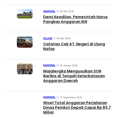
NASIONAL
•
20 Mei 2026
Demi Keadilan, Pemerintah Harus
Pangkas Anggaran IKN
KOLOM
•
19 Mei 2026
Catatan Cak AT: Negeri di Ujung
Nafas
NASIONAL
•
16 Januari 2026
Majalengka Mengusulkan SOR
Baribis di Tengah Keterbatasan
Anggaran Daerah
NASIONAL
•
27 September 2025
Wow! Total Anggaran Perjalanan
Dinas Pemkot Depok Capai Rp 83,7
Miliar