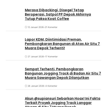
Merasa Dibackingi, Disegel Tetap
Beroperasi, Satpol PP Depok Akhirnya
Tutup Paksa Koat Coffee
12 Januari 2026
•
21 Komentar
Lapor KDM, Diintimidasi Preman,
Pembongkaran Bangunan di Atas Air Situ 7
Muara Depok Terhenti!
27 Januari 2026
•
17 Komentar
Sempat Terhenti, Pembongkaran
Bangunan Jogging Track di Badan Air Situ 7
Muara Sawangan Depok Dilanjutkan
28 Januari 2026
•
4 Komentar
Akun @supiansuri Sebarkan Hoax! Ini Fakta
Terkait Proyek Jogging Track Langgar
Aturan di Situ 7 Muara Depok