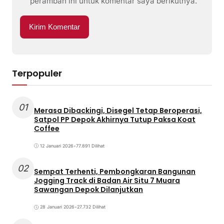
peramban ini untuk komentar saya berikutnya.
Terpopuler
01
Merasa Dibackingi, Disegel Tetap Beroperasi,
Satpol PP Depok Akhirnya Tutup Paksa Koat
Coffee
12 Januari 2026
•
77.891 Dilihat
02
Sempat Terhenti, Pembongkaran Bangunan
Jogging Track di Badan Air Situ 7 Muara
Sawangan Depok Dilanjutkan
28 Januari 2026
•
27.732 Dilihat