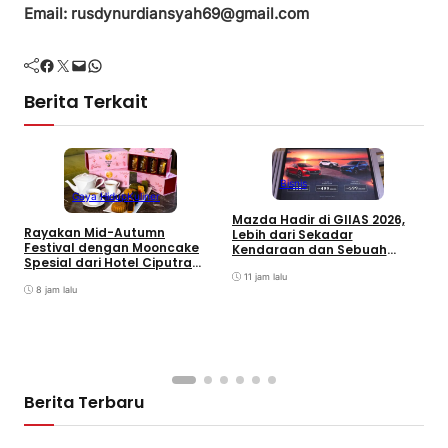
Email: rusdynurdiansyah69@gmail.com
Facebook
Twitter
Mail
WhatsApp
Berita Terkait
Bisnis
Gaya Hidup
Kuliner
Mazda Hadir di GIIAS 2026,
Rayakan Mid-Autumn
Lebih dari Sekadar
Festival dengan Mooncake
V
Kendaraan dan Sebuah
Spesial dari Hotel Ciputra
P
Pengalaman yang Utuh
Jakarta
11 jam lalu
8 jam lalu
Berita Terbaru