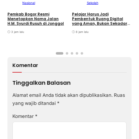
Nasional
Sekolah
Pemkab Bogor Resmi
Pelajar Harus Jadi
Menetapkan Nama Jalan
Pembentuk Ruang Digital
H.M. Syurdi Rusuh di Jonggol
yang Aman, Bukan Sekadar
R
Pengguna
F
3 jam lalu
8 jam lalu
S
J
Komentar
Tinggalkan Balasan
Alamat email Anda tidak akan dipublikasikan.
Ruas
yang wajib ditandai
*
Komentar
*