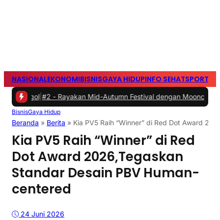
NASIONAL
EKONOMI
BISNIS
GAYA HIDUP
INFO SEHAT
SPORTS
S
ggol
|
#2 -
Rayakan Mid-Autumn Festival dengan Mooncake Spesial dar
Bisnis
Gaya Hidup
Beranda
»
Berita
»
Kia PV5 Raih “Winner” di Red Dot Award 20
Kia PV5 Raih “Winner” di Red
Dot Award 2026,Tegaskan
Standar Desain PBV Human-
centered
24 Juni 2026