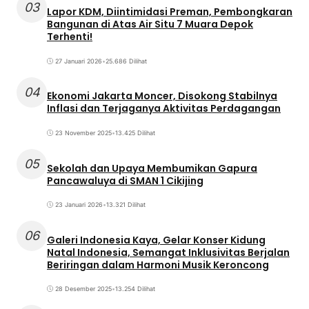
03
Lapor KDM, Diintimidasi Preman, Pembongkaran
Bangunan di Atas Air Situ 7 Muara Depok
Terhenti!
27 Januari 2026
•
25.686 Dilihat
04
Ekonomi Jakarta Moncer, Disokong Stabilnya
Inflasi dan Terjaganya Aktivitas Perdagangan
23 November 2025
•
13.425 Dilihat
05
Sekolah dan Upaya Membumikan Gapura
Pancawaluya di SMAN 1 Cikijing
23 Januari 2026
•
13.321 Dilihat
06
Galeri Indonesia Kaya, Gelar Konser Kidung
Natal Indonesia, Semangat Inklusivitas Berjalan
Beriringan dalam Harmoni Musik Keroncong
28 Desember 2025
•
13.254 Dilihat