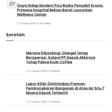
07
Gaya Hidup Modern Picu Risiko Penyakit Kronis,
Primaya Hospital Bekasi Barat Luncurkan
Wellness Center
12 Maret 2026
•
13.159 Dilihat
Sorotan
Merasa Dibackingi, Disegel Tetap
Beroperasi, Satpol PP Depok Akhirnya
Tutup Paksa Koat Coffee
12 Januari 2026
•
21 Komentar
Lapor KDM, Diintimidasi Preman,
Pembongkaran Bangunan di Atas Air Situ 7
Muara Depok Terhenti!
27 Januari 2026
•
17 Komentar