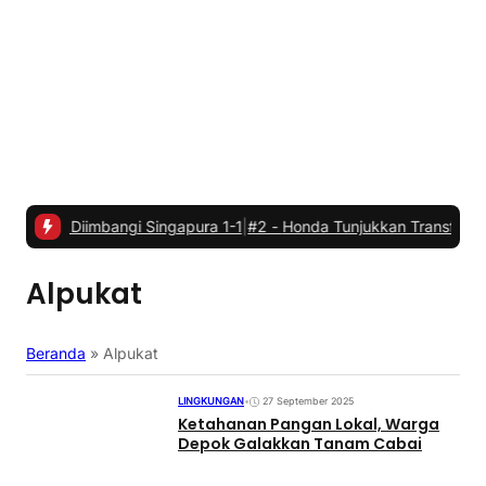
i Diimbangi Singapura 1-1
|
#2 -
Honda Tunjukkan Transformasi Menuju
Alpukat
Beranda
»
Alpukat
LINGKUNGAN
•
27 September 2025
Ketahanan Pangan Lokal, Warga
Depok Galakkan Tanam Cabai