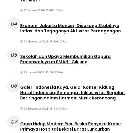
27 Januari 2026
•
25.686 Dilihat
04
Ekonomi Jakarta Moncer, Disokong Stabilnya
Inflasi dan Terjaganya Aktivitas Perdagangan
23 November 2025
•
13.608 Dilihat
05
Sekolah dan Upaya Membumikan Gapura
Pancawaluya di SMAN 1 Cikijing
23 Januari 2026
•
13.502 Dilihat
06
Galeri Indonesia Kaya, Gelar Konser Kidung
Natal Indonesia, Semangat Inklusivitas Berjalan
Beriringan dalam Harmoni Musik Keroncong
28 Desember 2025
•
13.434 Dilihat
07
Gaya Hidup Modern Picu Risiko Penyakit Kronis,
Primaya Hospital Bekasi Barat Luncurkan