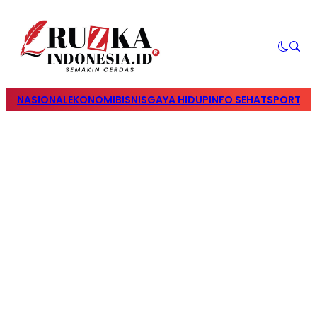
NASIONAL
EKONOMI
BISNIS
GAYA HIDUP
INFO SEHAT
SPORTS
S