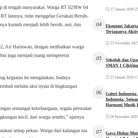
p di tengah masyarakat. Warga RT 02/RW 04
27 Januari 2026
•
25
RT lainnya, rutin menggelar Gerakan Bersih-
04
nya kumuh menjadi lebih bersih, asri, dan
Ekonomi Jakarta 
Terjaganya Akti
23 November 202
02, Ari Hariawan, dengan melibatkan warga
ebut juga menjadi ruang mempererat
05
Sekolah dan Up
SMAN 1 Cikijin
g kegiatan itu mengatakan, budaya
23 Januari 2026
•
13
mbali melalui aksi nyata di lingkungan
06
Galeri Indonesia
Indonesia, Seman
Harmoni Musik 
ngan semangat kekeluargaan, segala persoalan
ngkungan kecil, dari warga sendiri,” ujarnya.
28 Desember 2025
sanakan setiap pekan. Warga dari kalangan tua
07
Gaya Hidup Mode