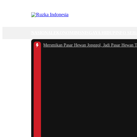
NASIONAL
EKONOMI
BISNIS
GAYA HIDUP
INFO SEH
gor Rudi Susmanto Mersmikan Pasar Hewan Jonggol, Jadi Pasar Hewan Terbes