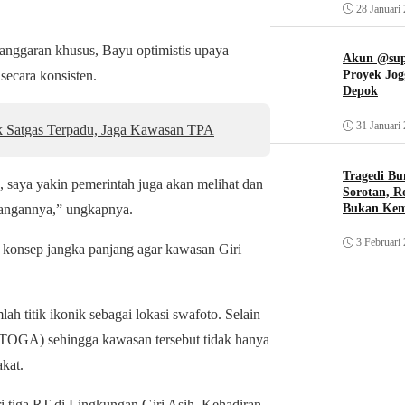
28 Januari
anggaran khusus, Bayu optimistis upaya
Akun @supi
secara konsisten.
Proyek Jog
Depok
31 Januari
k Satgas Terpadu, Jaga Kawasan TPA
Tragedi Bu
, saya yakin pemerintah juga akan melihat dan
Sorotan, R
Bukan Ke
angannya,” ungkapnya.
3 Februari
n konsep jangka panjang agar kawasan Giri
ah titik ikonik sebagai lokasi swafoto. Selain
(TOGA) sehingga kawasan tersebut tidak hanya
akat.
 tiga RT di Lingkungan Giri Asih. Kehadiran