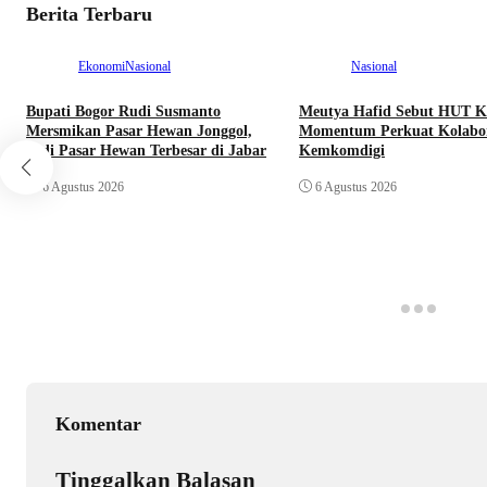
Berita Terbaru
Ekonomi
Nasional
Nasional
Bupati Bogor Rudi Susmanto
Meutya Hafid Sebut HUT K
Mersmikan Pasar Hewan Jonggol,
Momentum Perkuat Kolabor
Jadi Pasar Hewan Terbesar di Jabar
Kemkomdigi
6 Agustus 2026
6 Agustus 2026
Komentar
Tinggalkan Balasan