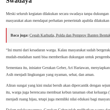
Swadaya
Meski seluruh kegiatan dilakukan secara swadaya tanpa dukungan 
masyarakat akan mendapat perhatian pemerintah apabila dilakukan 
Baca juga:
Cegah Karhutla, Polda dan Pemprov Banten Bentu
“Ini murni dari kesadaran warga. Kalau masyarakat sudah bergerak
mudah-mudahan nanti bisa memberikan dukungan untuk pengemb
Sementara itu, inisiator Gerakan Geber, Ari Hariawan, menyiapka
Asih menjadi lingkungan yang nyaman, sehat, dan aman.
Aliran sungai yang kini mulai bersih akan dipercantik dengan sejuml
itu, warga juga berencana membuat kebun tanaman obat keluarga 
menjadi ruang hijau, tetapi juga memiliki nilai edukasi bagi masyar
Dalam pelaksanaannya, Gerakan Geber telah melibatkan warga dari