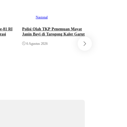
Nasional
e-81 RI
Polisi Olah TKP Penemuan Mayat
asi
Janin Bayi di Tarogong Kaler Garut
Nasional
6 Agustus 2026
Majalengka Melesa
RI Ingatkan Bahay
Mengintai Usia Pro
6 Agustus 2026