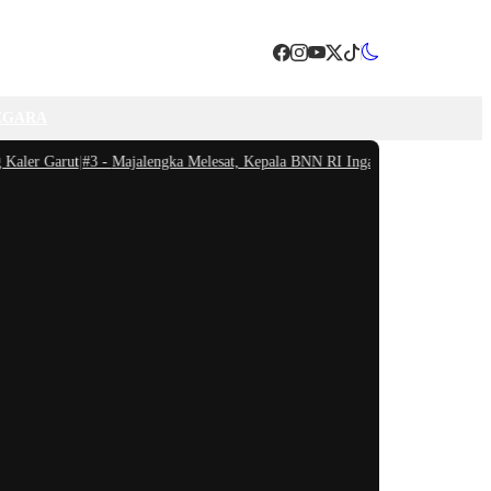
EGARA
er Garut
|
#3 -
Majalengka Melesat, Kepala BNN RI Ingatkan Bahaya Narkoba Me