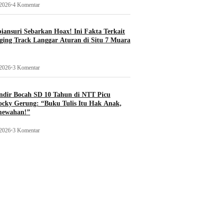
 2026
•
4 Komentar
ansuri Sebarkan Hoax! Ini Fakta Terkait
ging Track Langgar Aturan di Situ 7 Muara
 2026
•
3 Komentar
ndir Bocah SD 10 Tahun di NTT Picu
ocky Gerung: “Buku Tulis Itu Hak Anak,
mewahan!”
 2026
•
3 Komentar