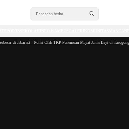
AT
SPORTS
SEKOLAH
INFO KAMPUS
GALERI
KOMUNITAS
MANCAN
ar di Jabar
|
#2 -
Polisi Olah TKP Penemuan Mayat Janin Bayi di Tarogong Kal