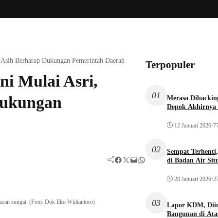
 Asih Berharap Dukungan Pemerintah Daerah
Terpopuler
i Mulai Asri,
01
Dukungan
Merasa Dibacking
Depok Akhirnya 
12 Januari 2026
•
77
02
Sempat Terhenti
Facebook
Twitter
Mail
WhatsApp
di Badan Air Si
28 Januari 2026
•
27
03
aran sungai. (Foto: Dok Eko Widiantoro)
Lapor KDM, Dii
Bangunan di Atas