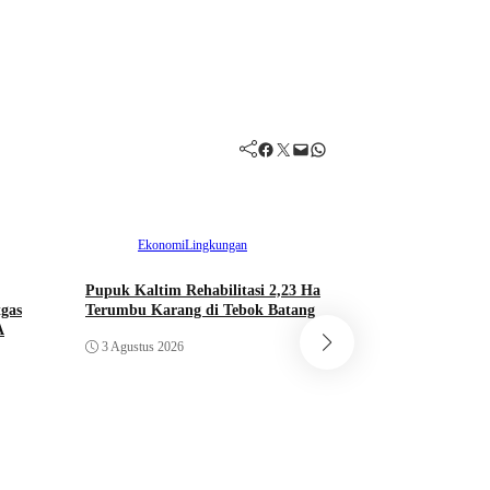
Facebook
Twitter
Mail
WhatsApp
Ekonomi
Lingkungan
Pupuk Kaltim Rehabilitasi 2,23 Ha
gas
Terumbu Karang di Tebok Batang
Lingkungan
Na
A
3 Agustus 2026
Ancaman Karhutla 
Kapolda Sumsel In
Penegakan Hukum
Bulu
3 Agustus 2026