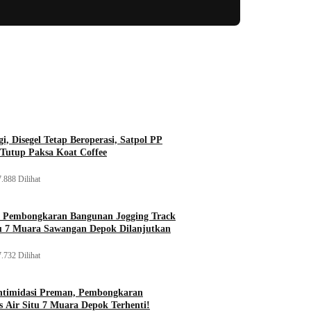
i, Disegel Tetap Beroperasi, Satpol PP
Tutup Paksa Koat Coffee
.888 Dilihat
, Pembongkaran Bangunan Jogging Track
tu 7 Muara Sawangan Depok Dilanjutkan
.732 Dilihat
ntimidasi Preman, Pembongkaran
 Air Situ 7 Muara Depok Terhenti!