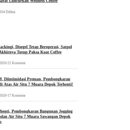
Barat Luncurkan Wellness Center
104 Dilihat
ckingi, Disegel Tetap Beroperasi, Satpol
khirnya Tutup Paksa Koat Coffee
 2026
•
21 Komentar
, Diintimidasi Preman, Pembongkaran
i Atas Air Situ 7 Muara Depok Terhenti!
 2026
•
17 Komentar
rhenti, Pembongkaran Bangunan Jogging
adan Air Situ 7 Muara Sawangan Depok
n