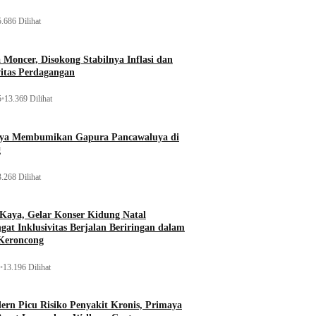
.686 Dilihat
Moncer, Disokong Stabilnya Inflasi dan
vitas Perdagangan
5
•
13.369 Dilihat
aya Membumikan Gapura Pancawaluya di
g
.268 Dilihat
 Kaya, Gelar Konser Kidung Natal
gat Inklusivitas Berjalan Beriringan dalam
Keroncong
•
13.196 Dilihat
rn Picu Risiko Penyakit Kronis, Primaya