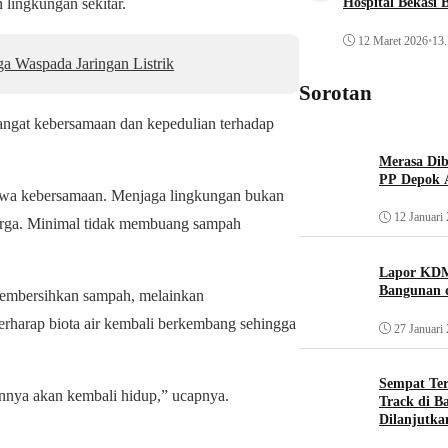
Hospital Bekasi 
 lingkungan sekitar.
12 Maret 2026
•
13.
 Waspada Jaringan Listrik
Sorotan
mangat kebersamaan dan kepedulian terhadap
Merasa Diba
PP Depok A
jiwa kebersamaan. Menjaga lingkungan bukan
12 Januari
warga. Minimal tidak membuang sampah
Lapor KDM
Bangunan d
membersihkan sampah, melainkan
erharap biota air kembali berkembang sehingga
27 Januari
Sempat Te
lainnya akan kembali hidup,” ucapnya.
Track di B
Dilanjutka