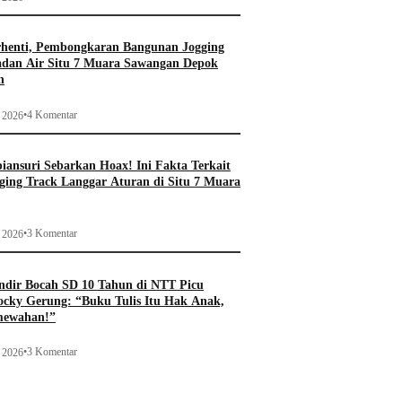
rhenti, Pembongkaran Bangunan Jogging
adan Air Situ 7 Muara Sawangan Depok
n
•
4 Komentar
i 2026
ansuri Sebarkan Hoax! Ini Fakta Terkait
ging Track Langgar Aturan di Situ 7 Muara
•
3 Komentar
i 2026
ndir Bocah SD 10 Tahun di NTT Picu
ocky Gerung: “Buku Tulis Itu Hak Anak,
mewahan!”
•
3 Komentar
i 2026