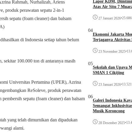
Lapor KDM, Diintim
Azrina Rahmah, Nurhalizah, Ariens
Atas Air Situ 7 Muar
e, produk perawatan sepatu 2-in-1
sih sepatu (foam cleaner) dan balsam
•
25.686 
27 Januari 2026
IA)
04
Ekonomi Jakarta Monc
dihasilkan di Indonesia setiap tahun belum
Terjaganya Aktivitas
•
13.
23 November 2025
, sekitar 100.000 ton di antaranya masih
05
Sekolah dan Upaya 
SMAN 1 Cikijing
omi Universitas Pertamina (UPER), Azrina
•
13.521 
23 Januari 2026
 mengembangkan ReSoleve, produk perawatan
06
 pembersih sepatu (foam cleaner) dan balsam
Galeri Indonesia Kay
Semangat Inklusivita
Musik Keroncong
ntah yang telah dimurnikan dan dipadukan
•
13.4
28 Desember 2025
ewangi alami.