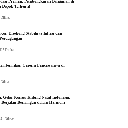
idasi Preman, Pembongkaran Bangunan di
a Depok Terhenti!
Dilihat
er, Disokong Stabilnya Inflasi dan
 Perdagangan
627 Dilihat
Membumikan Gapura Pancawaluya di
Dilihat
a, Gelar Konser Kidung Natal Indonesia,
s Berjalan Beriringan dalam Harmoni
51 Dilihat