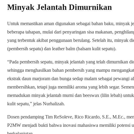
Minyak Jelantah Dimurnikan
Untuk memastikan aman digunakan sebagai bahan baku, minyak jel
beberapa tahapan, mulai dari penyaringan sisa makanan, penghilan
yang terbentuk akibat penggunaan berulang. Setelah itu, minyak di
(pembersih sepatu) dan leather balm (balsam kulit sepatu).
“Pada pembersih sepatu, minyak jelantah yang telah dimurnikan 
sehingga menghasilkan bahan pembersih yang mampu mengangka
ekstrak daun marjoram dan bunga sedap malam sebagai pewangi ala
membersihkan, tetapi juga memiliki aroma yang lebih segar. Sement
memadukan minyak jelantah murni dan beeswax (lilin lebah) untu
kulit sepatu,” jelas Nurhalizah.
Dosen pendamping Tim ReSoleve, Rico Ricardo, S.E., M.Ec., men
P2MW menjadi bukti bahwa inovasi mahasiswa memiliki potensi 
berkelanjutan.