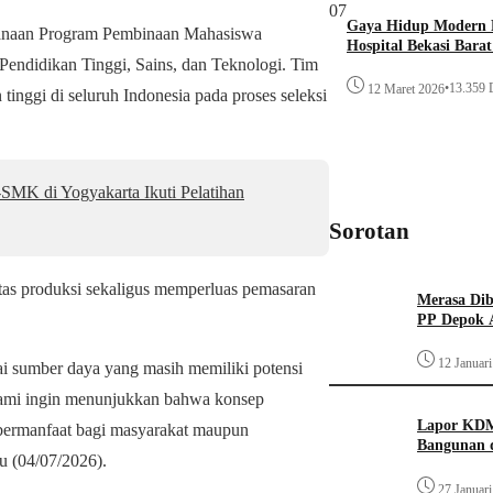
07
Gaya Hidup Modern P
ndanaan Program Pembinaan Mahasiswa
Hospital Bekasi Bara
endidikan Tinggi, Sains, dan Teknologi. Tim
•
13.359 D
12 Maret 2026
 tinggi di seluruh Indonesia pada proses seleksi
MK di Yogyakarta Ikuti Pelatihan
Sorotan
tas produksi sekaligus memperluas pemasaran
Merasa Diba
PP Depok A
12 Januar
ai sumber daya yang masih memiliki potensi
 kami ingin menunjukkan bahwa konsep
Lapor KDM
g bermanfaat bagi masyarakat maupun
Bangunan d
tu (04/07/2026).
27 Januar