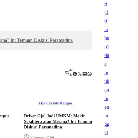
ana? Ini Temuan Diskusi Paramadina
Facebook
Twitter
Mail
WhatsApp
Ekonomi
Info Kampus
ampus
Driver Ojol Jadi UMKM: Makin
Sejahtera atau Merana? Ini Temuan
Diskusi Paramadina
•
2 Agustus 2026