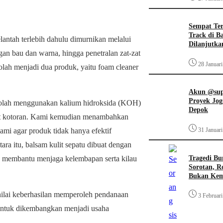
Sempat Te
Track di B
antah terlebih dahulu dimurnikan melalui
Dilanjutka
gan bau dan warna, hingga penetralan zat-zat
28 Januar
olah menjadi dua produk, yaitu foam cleaner
Akun @supi
Proyek Jog
diolah menggunakan kalium hidroksida (KOH)
Depok
t kotoran. Kami kemudian menambahkan
mi agar produk tidak hanya efektif
31 Januar
ara itu, balsam kulit sepatu dibuat dengan
Tragedi Bu
k membantu menjaga kelembapan serta kilau
Sorotan, R
Bukan Ke
ilai keberhasilan memperoleh pendanaan
3 Februar
untuk dikembangkan menjadi usaha