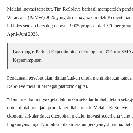
Melalui inovasi tersebut, Tim ReSoleve berhasil memperoleh pe
Wirausaha (P2MW) 2026 yang diselenggarakan oleh Kementerian P
ini lolos setelah bersaing dengan 3.005 proposal dari 570 perguruan
April–Juni 2026.
Baca juga:
Perkuat Kepemimpinan Perempuan, 30 Guru SMA-S
Kepemimpinan
Pendanaan tersebut akan dimanfaatkan untuk meningkatkan kapasi
ReSoleve melalui berbagai platform digital.
“Kami melihat minyak jelantah bukan sekadar limbah, tetapi sebag
untuk diolah menjadi produk bernilai tambah. Melalui ReSoleve,
ekonomi sirkular dapat diterapkan melalui inovasi sederhana yan
lingkungan,” ujar Nurhalizah dalam siaran pers yang diterima, Sab