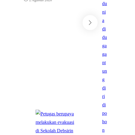
Info Kampus
Rasa International 
2026 Universitas P
Hadirkan Diplomas
Bersama 88 Desaine
•
2 Agustus 2026