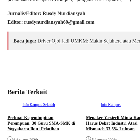
Jurnalis/Editor: Rusdy Nurdiansyah
Editor: rusdynurdiansyah69@gmail.com
Baca juga:
Driver Ojol Jadi UMKM: Makin Sejahtera atau Mer
Berita Terkait
Info Kampus
Sekolah
Info Kampus
Perkuat Kepemimpinan
Menaker Yassierli Minta K
Perempuan, 30 Guru SMA-SMK di
Harus Dekat Industri Atasi
Yogyakarta Ikuti Pelatihan
Mismatch 33,5% Lulusan
Kepemimpinan
•
•
6 Agustus 2026
5 Agustus 2026