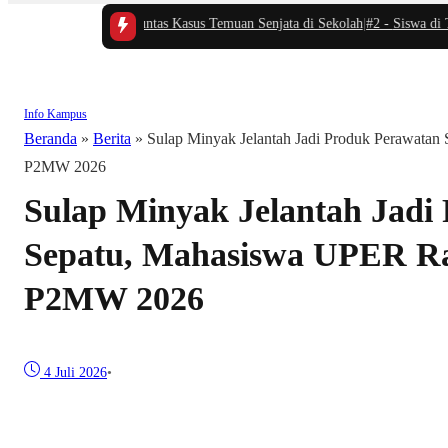
Minta Polisi Usut Tuntas Kasus Temuan Senjata di Sekolah
|
#2 -
Siswa di Tha
Info Kampus
Beranda
»
Berita
»
Sulap Minyak Jelantah Jadi Produk Perawata
P2MW 2026
Sulap Minyak Jelantah Jadi
Sepatu, Mahasiswa UPER R
P2MW 2026
4 Juli 2026
•