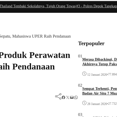
iland Tembaki Sekolahnya, Tujuh Orang Tewas
|
#3 -
Polres Depok Tangkap Pe
n Sepatu, Mahasiswa UPER Raih Pendanaan
Terpopuler
 Produk Perawatan
01
Merasa Dibackingi, D
aih Pendanaan
Akhirnya Tutup Paks
•
77.894 
12 Januari 2026
02
Sempat Terhenti, Pe
Badan Air Situ 7 Mu
Facebook
Twitter
Mail
WhatsApp
•
27.732 
28 Januari 2026
03