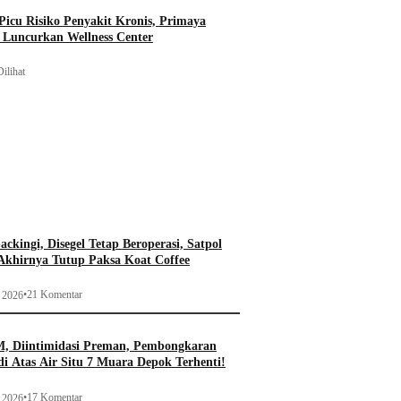
icu Risiko Penyakit Kronis, Primaya
t Luncurkan Wellness Center
ilihat
ckingi, Disegel Tetap Beroperasi, Satpol
khirnya Tutup Paksa Koat Coffee
•
21 Komentar
i 2026
, Diintimidasi Preman, Pembongkaran
i Atas Air Situ 7 Muara Depok Terhenti!
•
17 Komentar
i 2026