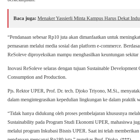
Baca juga:
Menaker Yassierli Minta Kampus Harus Dekat Indu
“Pendanaan sebesar Rp10 juta akan dimanfaatkan untuk meningkat
pemasaran melalui media sosial dan platform e-commerce. Berdasar
ReSoleve diproyeksikan mampu menghasilkan keuntungan sekitar R
Inovasi ReSoleve selaras dengan tujuan Sustainable Development 
Consumption and Production.
Pjs. Rektor UPER, Prof. Dr. tech. Djoko Triyono, M.Si., menyata
dalam mengintegrasikan kepedulian lingkungan ke dalam praktik w
“Tidak hanya didukung oleh proses pembelajaran khususnya mela
Sustainability pada Program Studi Ekonomi UPER, mahasiswa ju
melalui program Inkubasi Bisnis UPER. Saat ini telah memberikan
pendanaan mencapai Rp180 juta,” pungkas Prof. Djoko. (***)