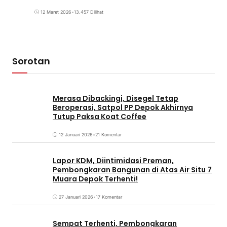
12 Maret 2026
•
13.457 Dilihat
Sorotan
Merasa Dibackingi, Disegel Tetap
Beroperasi, Satpol PP Depok Akhirnya
Tutup Paksa Koat Coffee
12 Januari 2026
•
21 Komentar
Lapor KDM, Diintimidasi Preman,
Pembongkaran Bangunan di Atas Air Situ 7
Muara Depok Terhenti!
27 Januari 2026
•
17 Komentar
Sempat Terhenti, Pembongkaran