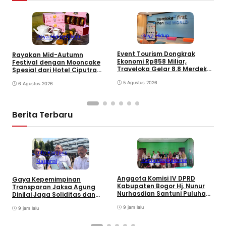
Gaya Hidup
Gaya Hidup
Kuliner
B
Event Tourism Dongkrak
Rayakan Mid-Autumn
B
Ekonomi Rp858 Miliar,
Festival dengan Mooncake
I
Traveloka Gelar 8.8 Merdeka
Spesial dari Hotel Ciputra
Sale
Jakarta
5 Agustus 2026
6 Agustus 2026
Berita Terbaru
Info Kampus
Komunitas
Nasional
Nasional
Anggota Komisi IV DPRD
Gaya Kepemimpinan
T
Kabupaten Bogor Hj. Nunur
Transparan Jaksa Agung
K
Nurhasdian Santuni Puluhan
Dinilai Jaga Soliditas dan
B
Anak Yatim
Fokus Jajaran Korps
K
9 jam lalu
Adhyaksa
9 jam lalu
I