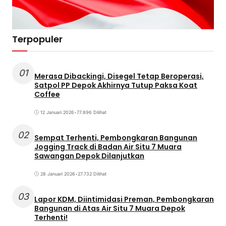
Terpopuler
01
Merasa Dibackingi, Disegel Tetap Beroperasi,
Satpol PP Depok Akhirnya Tutup Paksa Koat
Coffee
12 Januari 2026
•
77.896 Dilihat
02
Sempat Terhenti, Pembongkaran Bangunan
Jogging Track di Badan Air Situ 7 Muara
Sawangan Depok Dilanjutkan
28 Januari 2026
•
27.732 Dilihat
03
Lapor KDM, Diintimidasi Preman, Pembongkaran
Bangunan di Atas Air Situ 7 Muara Depok
Terhenti!