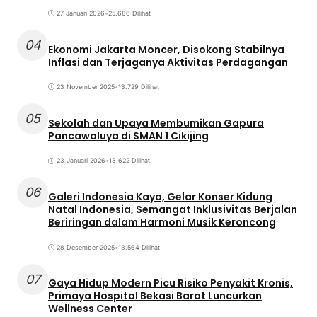
27 Januari 2026
•
25.686 Dilihat
04
Ekonomi Jakarta Moncer, Disokong Stabilnya
Inflasi dan Terjaganya Aktivitas Perdagangan
23 November 2025
•
13.729 Dilihat
05
Sekolah dan Upaya Membumikan Gapura
Pancawaluya di SMAN 1 Cikijing
23 Januari 2026
•
13.622 Dilihat
06
Galeri Indonesia Kaya, Gelar Konser Kidung
Natal Indonesia, Semangat Inklusivitas Berjalan
Beriringan dalam Harmoni Musik Keroncong
28 Desember 2025
•
13.564 Dilihat
07
Gaya Hidup Modern Picu Risiko Penyakit Kronis,
Primaya Hospital Bekasi Barat Luncurkan
Wellness Center