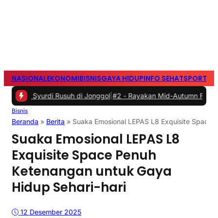
NASIONAL
EKONOMI
BISNIS
GAYA HIDUP
INFO SEHAT
SPORTS
S
rdi Rusuh di Jonggol
|
#2 -
Rayakan Mid-Autumn Festival dengan Moo
Bisnis
Beranda
»
Berita
»
Suaka Emosional LEPAS L8 Exquisite Space P
Suaka Emosional LEPAS L8
Exquisite Space Penuh
Ketenangan untuk Gaya
Hidup Sehari-hari
12 Desember 2025