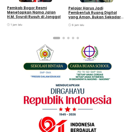
R
Pemkab Bogor Resmi
Pelajar Harus Jadi
F
Menetapkan Nama Jalan
Pembentuk Ruang Digital
S
H.M. Syurdi Rusuh di Jonggol
yang Aman, Bukan Sekadar
J
Pengguna
1 jam lalu
6 jam lalu