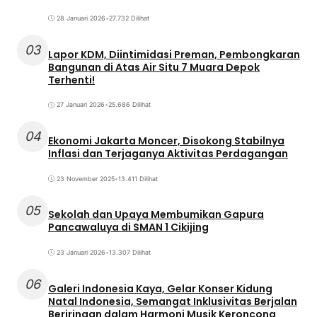
28 Januari 2026
•
27.732 Dilihat
03
Lapor KDM, Diintimidasi Preman, Pembongkaran
Bangunan di Atas Air Situ 7 Muara Depok
Terhenti!
27 Januari 2026
•
25.686 Dilihat
04
Ekonomi Jakarta Moncer, Disokong Stabilnya
Inflasi dan Terjaganya Aktivitas Perdagangan
23 November 2025
•
13.411 Dilihat
05
Sekolah dan Upaya Membumikan Gapura
Pancawaluya di SMAN 1 Cikijing
23 Januari 2026
•
13.307 Dilihat
06
Galeri Indonesia Kaya, Gelar Konser Kidung
Natal Indonesia, Semangat Inklusivitas Berjalan
Beriringan dalam Harmoni Musik Keroncong