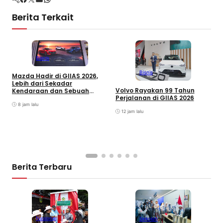
Berita Terkait
Bisnis
Bisnis
Mazda Hadir di GIIAS 2026,
G
Lebih dari Sekadar
I
Volvo Rayakan 99 Tahun
Kendaraan dan Sebuah
P
Perjalanan di GIIAS 2026
Pengalaman yang Utuh
G
8 jam lalu
d
12 jam lalu
Berita Terbaru
Nasional
Sekolah