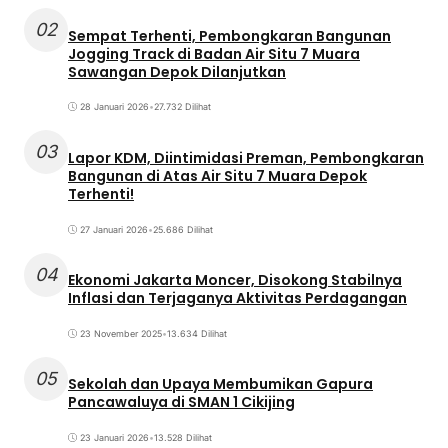
02
Sempat Terhenti, Pembongkaran Bangunan
Jogging Track di Badan Air Situ 7 Muara
Sawangan Depok Dilanjutkan
28 Januari 2026
•
27.732 Dilihat
03
Lapor KDM, Diintimidasi Preman, Pembongkaran
Bangunan di Atas Air Situ 7 Muara Depok
Terhenti!
27 Januari 2026
•
25.686 Dilihat
04
Ekonomi Jakarta Moncer, Disokong Stabilnya
Inflasi dan Terjaganya Aktivitas Perdagangan
23 November 2025
•
13.634 Dilihat
05
Sekolah dan Upaya Membumikan Gapura
Pancawaluya di SMAN 1 Cikijing
23 Januari 2026
•
13.528 Dilihat