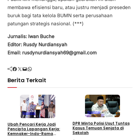
membawa efisiensi baru, atau justru menjadi preseden
buruk bagi tata kelola BUMN serta perusahaan
patungan strategis nasional. (***)
Jurnalis: Iwan Buche
Editor: Rusdy Nurdiansyah
Email: rusdynurdiansyah69@gmail.com
Facebook
Twitter
Mail
WhatsApp
Berita Terkait
Nasional
Nasional
P
DPR Minta Polisi Usut Tuntas
Ubah Pencari Kerja Jadi
P
Kasus Temuan Senjata di
Pencipta Lapangan Kerja:
A
Sekolah
Kemnaker-Indo-Rama
Dukung Tenaga Kerja Mandiri