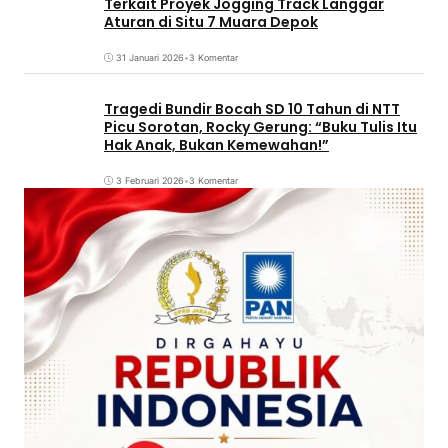
Terkait Proyek Jogging Track Langgar
Aturan di Situ 7 Muara Depok
31 Januari 2026
•
3 Komentar
Tragedi Bundir Bocah SD 10 Tahun di NTT
Picu Sorotan, Rocky Gerung: “Buku Tulis Itu
Hak Anak, Bukan Kemewahan!”
3 Februari 2026
•
3 Komentar