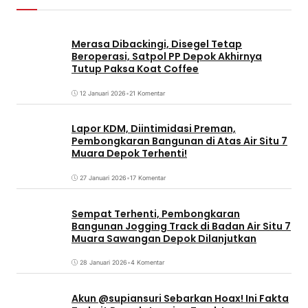
Merasa Dibackingi, Disegel Tetap
Beroperasi, Satpol PP Depok Akhirnya
Tutup Paksa Koat Coffee
12 Januari 2026
•
21 Komentar
Lapor KDM, Diintimidasi Preman,
Pembongkaran Bangunan di Atas Air Situ 7
Muara Depok Terhenti!
27 Januari 2026
•
17 Komentar
Sempat Terhenti, Pembongkaran
Bangunan Jogging Track di Badan Air Situ 7
Muara Sawangan Depok Dilanjutkan
28 Januari 2026
•
4 Komentar
Akun @supiansuri Sebarkan Hoax! Ini Fakta