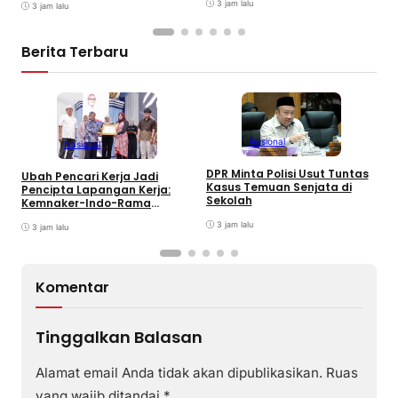
3 jam lalu
3 jam lalu
Berita Terbaru
Nasional
Nasional
S
DPR Minta Polisi Usut Tuntas
Ubah Pencari Kerja Jadi
S
Kasus Temuan Senjata di
Pencipta Lapangan Kerja:
T
Sekolah
Kemnaker-Indo-Rama
Dukung Tenaga Kerja Mandiri
3 jam lalu
3 jam lalu
Komentar
Tinggalkan Balasan
Alamat email Anda tidak akan dipublikasikan.
Ruas
yang wajib ditandai
*