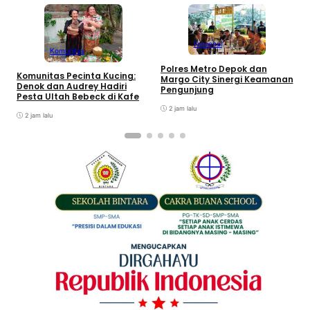
Nasional
Komunitas
Polres Metro Depok dan
C
Komunitas Pecinta Kucing:
Margo City Sinergi Keamanan
L
Denok dan Audrey Hadiri
Pengunjung
Pesta Ultah Bebeck di Kafe
2 jam lalu
2 jam lalu