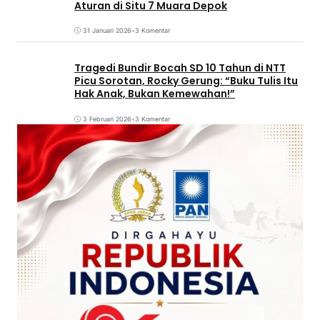
Aturan di Situ 7 Muara Depok
31 Januari 2026
•
3 Komentar
Tragedi Bundir Bocah SD 10 Tahun di NTT
Picu Sorotan, Rocky Gerung: “Buku Tulis Itu
Hak Anak, Bukan Kemewahan!”
3 Februari 2026
•
3 Komentar