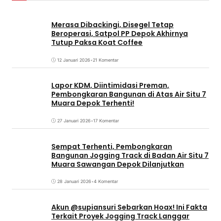
Merasa Dibackingi, Disegel Tetap
Beroperasi, Satpol PP Depok Akhirnya
Tutup Paksa Koat Coffee
12 Januari 2026
•
21 Komentar
Lapor KDM, Diintimidasi Preman,
Pembongkaran Bangunan di Atas Air Situ 7
Muara Depok Terhenti!
27 Januari 2026
•
17 Komentar
Sempat Terhenti, Pembongkaran
Bangunan Jogging Track di Badan Air Situ 7
Muara Sawangan Depok Dilanjutkan
28 Januari 2026
•
4 Komentar
Akun @supiansuri Sebarkan Hoax! Ini Fakta
Terkait Proyek Jogging Track Langgar