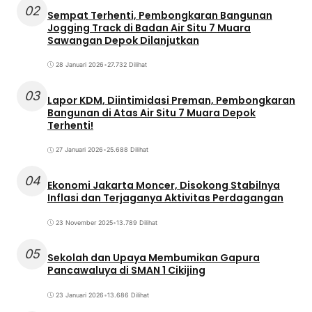
02
Sempat Terhenti, Pembongkaran Bangunan
Jogging Track di Badan Air Situ 7 Muara
Sawangan Depok Dilanjutkan
28 Januari 2026
•
27.732 Dilihat
03
Lapor KDM, Diintimidasi Preman, Pembongkaran
Bangunan di Atas Air Situ 7 Muara Depok
Terhenti!
27 Januari 2026
•
25.688 Dilihat
04
Ekonomi Jakarta Moncer, Disokong Stabilnya
Inflasi dan Terjaganya Aktivitas Perdagangan
23 November 2025
•
13.789 Dilihat
05
Sekolah dan Upaya Membumikan Gapura
Pancawaluya di SMAN 1 Cikijing
23 Januari 2026
•
13.686 Dilihat