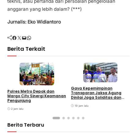
teknis, atau pertanda dari persoalan pengelolaan
anggaran yang lebih dalam? (***)
Jurnalis: Eko Widiantoro
Facebook
Twitter
Mail
WhatsApp
Berita Terkait
Info Kampus
Nasional
Nasional
A
Gaya Kepemimpinan
Polres Metro Depok dan
K
Transparan Jaksa Agung
Margo City Sinergi Keamanan
N
Dinilai Jaga Soliditas dan
Pengunjung
A
Fokus Jajaran Korps
Adhyaksa
19 jam lalu
2 jam lalu
Berita Terbaru