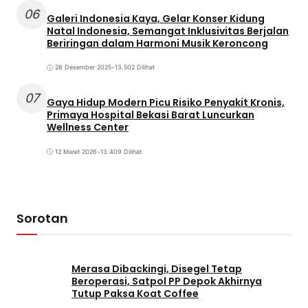
06
Galeri Indonesia Kaya, Gelar Konser Kidung
Natal Indonesia, Semangat Inklusivitas Berjalan
Beriringan dalam Harmoni Musik Keroncong
28 Desember 2025
•
13.502 Dilihat
07
Gaya Hidup Modern Picu Risiko Penyakit Kronis,
Primaya Hospital Bekasi Barat Luncurkan
Wellness Center
12 Maret 2026
•
13.409 Dilihat
Sorotan
Merasa Dibackingi, Disegel Tetap
Beroperasi, Satpol PP Depok Akhirnya
Tutup Paksa Koat Coffee