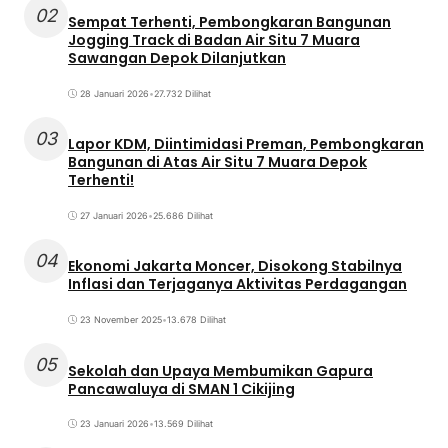
02
Sempat Terhenti, Pembongkaran Bangunan
Jogging Track di Badan Air Situ 7 Muara
Sawangan Depok Dilanjutkan
28 Januari 2026
•
27.732 Dilihat
03
Lapor KDM, Diintimidasi Preman, Pembongkaran
Bangunan di Atas Air Situ 7 Muara Depok
Terhenti!
27 Januari 2026
•
25.686 Dilihat
04
Ekonomi Jakarta Moncer, Disokong Stabilnya
Inflasi dan Terjaganya Aktivitas Perdagangan
23 November 2025
•
13.678 Dilihat
05
Sekolah dan Upaya Membumikan Gapura
Pancawaluya di SMAN 1 Cikijing
23 Januari 2026
•
13.569 Dilihat