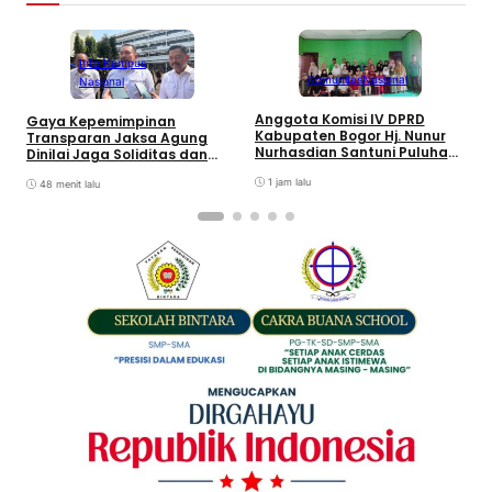
Info Kampus
T
Komunitas
Nasional
Nasional
K
B
Anggota Komisi IV DPRD
Gaya Kepemimpinan
K
Kabupaten Bogor Hj. Nunur
Transparan Jaksa Agung
I
Nurhasdian Santuni Puluhan
Dinilai Jaga Soliditas dan
Anak Yatim
Fokus Jajaran Korps
1 jam lalu
Adhyaksa
48 menit lalu