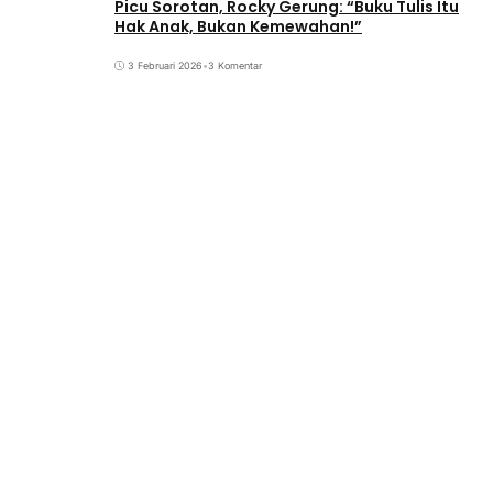
Picu Sorotan, Rocky Gerung: “Buku Tulis Itu
Hak Anak, Bukan Kemewahan!”
3 Februari 2026
•
3 Komentar