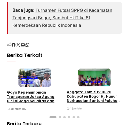
Baca juga:
Turnamen Futsal SPPG di Kecamatan
Tanjungsari Bogor, Sambut HUT ke 81
Kemerdekaan Republik Indonesia
Facebook
Twitter
Mail
WhatsApp
Berita Terkait
Info Kampus
T
Komunitas
Nasional
Nasional
K
B
Anggota Komisi IV DPRD
Gaya Kepemimpinan
K
Kabupaten Bogor Hj. Nunur
Transparan Jaksa Agung
I
Nurhasdian Santuni Puluhan
Dinilai Jaga Soliditas dan
Anak Yatim
Fokus Jajaran Korps
1 jam lalu
Adhyaksa
48 menit lalu
Berita Terbaru