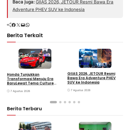
Baca juga:
GIIAS 2026, JETOUR Resmi Bawa Era
Adventure PHEV SUV ke Indonesia
Facebook
Twitter
Mail
WhatsApp
Berita Terkait
Bisnis
Bisnis
GIIAS 2026, JETOUR Resmi
Honda Tunjukkan
T
Bawa Era Adventure PHEV
Transformasi Menuju Era
D
SUV ke Indonesia
BaruLewat Tema Culture
M
Evolved di GIIAS 2026
M
7 Agustus 2026
7 Agustus 2026
M
Berita Terbaru