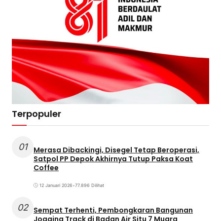
Terpopuler
01
Merasa Dibackingi, Disegel Tetap Beroperasi,
Satpol PP Depok Akhirnya Tutup Paksa Koat
Coffee
12 Januari 2026
•
77.896 Dilihat
02
Sempat Terhenti, Pembongkaran Bangunan
Jogging Track di Badan Air Situ 7 Muara