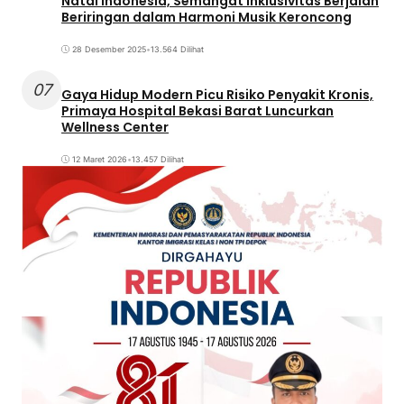
Natal Indonesia, Semangat Inklusivitas Berjalan
Beriringan dalam Harmoni Musik Keroncong
28 Desember 2025
•
13.564 Dilihat
07
Gaya Hidup Modern Picu Risiko Penyakit Kronis,
Primaya Hospital Bekasi Barat Luncurkan
Wellness Center
12 Maret 2026
•
13.457 Dilihat