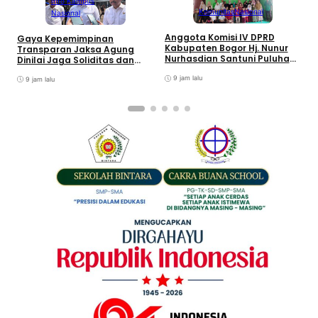
Info Kampus
Komunitas
Nasional
Nasional
Anggota Komisi IV DPRD
Gaya Kepemimpinan
T
Kabupaten Bogor Hj. Nunur
Transparan Jaksa Agung
K
Nurhasdian Santuni Puluhan
Dinilai Jaga Soliditas dan
B
Anak Yatim
Fokus Jajaran Korps
K
9 jam lalu
Adhyaksa
9 jam lalu
I