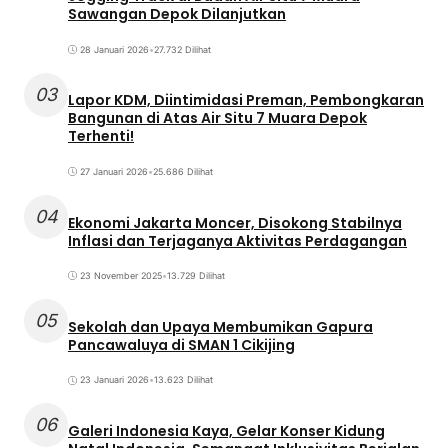
Sawangan Depok Dilanjutkan
28 Januari 2026
•
27.732 Dilihat
03
Lapor KDM, Diintimidasi Preman, Pembongkaran
Bangunan di Atas Air Situ 7 Muara Depok
Terhenti!
27 Januari 2026
•
25.686 Dilihat
04
Ekonomi Jakarta Moncer, Disokong Stabilnya
Inflasi dan Terjaganya Aktivitas Perdagangan
23 November 2025
•
13.729 Dilihat
05
Sekolah dan Upaya Membumikan Gapura
Pancawaluya di SMAN 1 Cikijing
23 Januari 2026
•
13.623 Dilihat
06
Galeri Indonesia Kaya, Gelar Konser Kidung