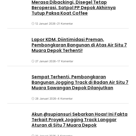
Merasa Dibackingi, Disegel Tetap
Beroperasi, Satpol PP Depok Akhirnya
Tutup Paksa Koat Coffee
12 Januari 2026
•
21 Komentar
Lapor KDM, Diintimidasi Preman,
Pembongkaran Bangunan di Atas Air Situ 7
Muara Depok Terhenti!
27 Januari 2026
•
17 Komentar
Sempat Terhenti, Pembongkaran
Bangunan Jogging Track di Badan Air Situ 7
Muara Sawangan Depok Dilanjutkan
28 Januari 2026
•
4 Komentar
Akun @supiansuri Sebarkan Hoax! Ini Fakta
Terkait Proyek Jogging Track Langgar
Aturan di Situ 7 Muara Depok
31 Januari 2026
•
3 Komentar