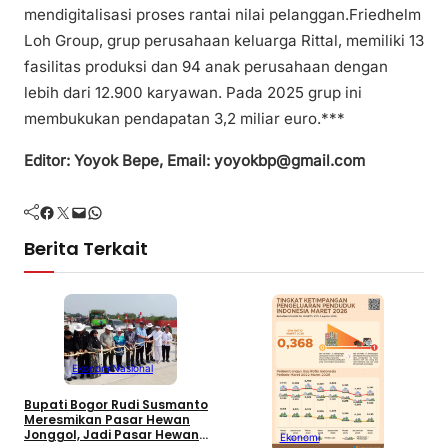
mendigitalisasi proses rantai nilai pelanggan.Friedhelm
Loh Group, grup perusahaan keluarga Rittal, memiliki 13
fasilitas produksi dan 94 anak perusahaan dengan
lebih dari 12.900 karyawan. Pada 2025 grup ini
membukukan pendapatan 3,2 miliar euro.***
Editor: Yoyok Bepe, Email: yoyokbp@gmail.com
Facebook
Twitter
Mail
WhatsApp
Berita Terkait
Ekonomi
Nasional
B
K
Bupati Bogor Rudi Susmanto
H
Meresmikan Pasar Hewan
d
Jonggol, Jadi Pasar Hewan
Ekonomi