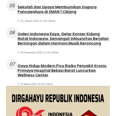
05
Sekolah dan Upaya Membumikan Gapura
Pancawaluya di SMAN 1 Cikijing
23 Januari 2026
•
13.293 Dilihat
06
Galeri Indonesia Kaya, Gelar Konser Kidung
Natal Indonesia, Semangat Inklusivitas Berjalan
Beriringan dalam Harmoni Musik Keroncong
28 Desember 2025
•
13.223 Dilihat
07
Gaya Hidup Modern Picu Risiko Penyakit Kronis,
Primaya Hospital Bekasi Barat Luncurkan
Wellness Center
12 Maret 2026
•
13.130 Dilihat