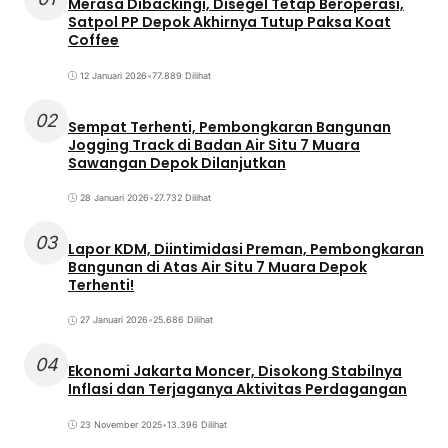
Merasa Dibackingi, Disegel Tetap Beroperasi,
Satpol PP Depok Akhirnya Tutup Paksa Koat
Coffee
12 Januari 2026
•
77.889 Dilihat
02
Sempat Terhenti, Pembongkaran Bangunan
Jogging Track di Badan Air Situ 7 Muara
Sawangan Depok Dilanjutkan
28 Januari 2026
•
27.732 Dilihat
03
Lapor KDM, Diintimidasi Preman, Pembongkaran
Bangunan di Atas Air Situ 7 Muara Depok
Terhenti!
27 Januari 2026
•
25.686 Dilihat
04
Ekonomi Jakarta Moncer, Disokong Stabilnya
Inflasi dan Terjaganya Aktivitas Perdagangan
23 November 2025
•
13.396 Dilihat