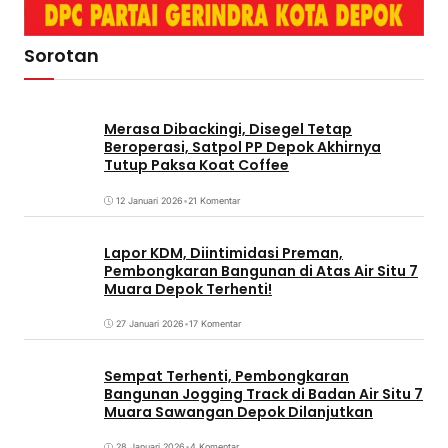
Sorotan
Merasa Dibackingi, Disegel Tetap
Beroperasi, Satpol PP Depok Akhirnya
Tutup Paksa Koat Coffee
12 Januari 2026
•
21 Komentar
Lapor KDM, Diintimidasi Preman,
Pembongkaran Bangunan di Atas Air Situ 7
Muara Depok Terhenti!
27 Januari 2026
•
17 Komentar
Sempat Terhenti, Pembongkaran
Bangunan Jogging Track di Badan Air Situ 7
Muara Sawangan Depok Dilanjutkan
28 Januari 2026
•
4 Komentar