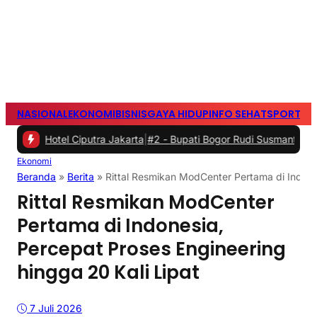
NASIONAL
EKONOMI
BISNIS
GAYA HIDUP
INFO SEHAT
SPORTS
S
 Ciputra Jakarta
|
#2 -
Bupati Bogor Rudi Susmanto Meresmikan Pasa
Ekonomi
Beranda
»
Berita
»
Rittal Resmikan ModCenter Pertama di Indones
Rittal Resmikan ModCenter
Pertama di Indonesia,
Percepat Proses Engineering
hingga 20 Kali Lipat
7 Juli 2026