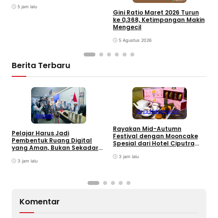
Terbesar di Jabar
5 jam lalu
Gini Ratio Maret 2026 Turun
ke 0,368, Ketimpangan Makin
Mengecil
5 Agustus 2026
Berita Terbaru
Gaya Hidup
Kuliner
Sekolah
Rayakan Mid-Autumn
Pelajar Harus Jadi
Festival dengan Mooncake
Pembentuk Ruang Digital
B
Spesial dari Hotel Ciputra
yang Aman, Bukan Sekadar
M
Jakarta
Pengguna
J
3 jam lalu
3 jam lalu
T
Komentar