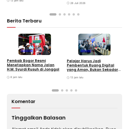
13 jam lalu
28 Juli 2026
Berita Terbaru
Nasional
Sekolah
R
Pemkab Bogor Resmi
Pelajar Harus Jadi
F
Menetapkan Nama Jalan
Pembentuk Ruang Digital
S
H.M. Syurdi Rusuh di Jonggol
yang Aman, Bukan Sekadar
J
Pengguna
8 jam lalu
13 jam lalu
Komentar
Tinggalkan Balasan