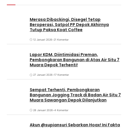
Merasa Dibackingi, Disegel Tetap
Beroperasi, Satpol PP Depok Akhirnya
Tutup Paksa Koat Coffee
12 Januari 2026
•
21 Komentar
Lapor KDM, Diintimidasi Preman,
Pembongkaran Bangunan di Atas Air Situ 7
Muara Depok Terhenti!
27 Januari 2026
•
17 Komentar
Sempat Terhenti, Pembongkaran
Bangunan Jogging Track di Badan Air Situ 7
Muara Sawangan Depok Dilanjutkan
28 Januari 2026
•
4 Komentar
Akun @supiansuri Sebarkan Hoax! Ini Fakta