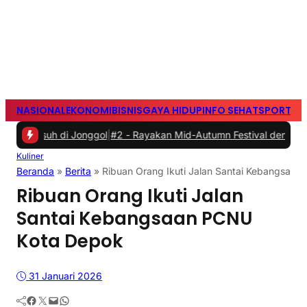
NASIONAL
EKONOMI
BISNIS
GAYA HIDUP
INFO SEHAT
SPORTS
S
h di Jonggol
|
#2 -
Rayakan Mid-Autumn Festival dengan Mooncake Sp
Kuliner
Beranda
»
Berita
»
Ribuan Orang Ikuti Jalan Santai Kebangsaa
Ribuan Orang Ikuti Jalan
Santai Kebangsaan PCNU
Kota Depok
31 Januari 2026
Facebook
Twitter
Mail
WhatsApp