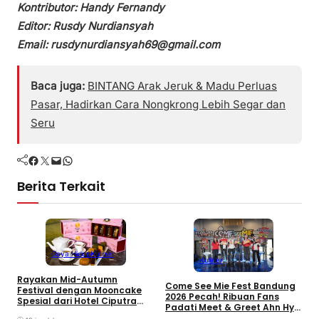
Kontributor: Handy Fernandy
Editor: Rusdy Nurdiansyah
Email: rusdynurdiansyah69@gmail.com
Baca juga:
BINTANG Arak Jeruk & Madu Perluas
Pasar, Hadirkan Cara Nongkrong Lebih Segar dan
Seru
Facebook
Twitter
Mail
WhatsApp
Berita Terkait
Gaya Hidup
Kuliner
Kuliner
Rayakan Mid-Autumn
Come See Mie Fest Bandung
B
Festival dengan Mooncake
2026 Pecah! Ribuan Fans
P
Spesial dari Hotel Ciputra
Padati Meet & Greet Ahn Hyo
N
Jakarta
Seop
S