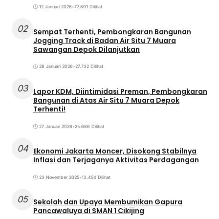
12 Januari 2026
•
77.891 Dilihat
02
Sempat Terhenti, Pembongkaran Bangunan
Jogging Track di Badan Air Situ 7 Muara
Sawangan Depok Dilanjutkan
28 Januari 2026
•
27.732 Dilihat
03
Lapor KDM, Diintimidasi Preman, Pembongkaran
Bangunan di Atas Air Situ 7 Muara Depok
Terhenti!
27 Januari 2026
•
25.686 Dilihat
04
Ekonomi Jakarta Moncer, Disokong Stabilnya
Inflasi dan Terjaganya Aktivitas Perdagangan
23 November 2025
•
13.454 Dilihat
05
Sekolah dan Upaya Membumikan Gapura
Pancawaluya di SMAN 1 Cikijing