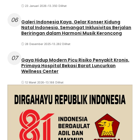
23 Januari 2026
•
13.350 Dilihat
06
Galeri Indonesia Kaya, Gelar Konser Kidung
Natal Indonesia, Semangat Inklusivitas Berjalan
Beriringan dalam Harmoni Musik Keroncong
28 Desember 2025
•
13.282 Dilihat
07
Gaya Hidup Modern Picu Risiko Penyakit Kronis,
Primaya Hospital Bekasi Barat Luncurkan
Wellness Center
12 Maret 2026
•
13.188 Dilihat