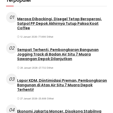
Terpopuler
01
Merasa Dibackingi, Disegel Tetap Beroperasi,
Satpol PP Depok Akhirnya Tutup Paksa Koat
Coffee
12 Januari 2026
•
77.898 Dilihat
02
Sempat Terhenti, Pembongkaran Bangunan
Jogging Track di Badan Air Situ 7 Muara
Sawangan Depok Dilanjutkan
28 Januari 2026
•
27.732 Dilihat
03
Lapor KDM, Diintimidasi Preman, Pembongkaran
Bangunan di Atas Air Situ 7 Muara Depok
Terhenti!
27 Januari 2026
•
25.688 Dilihat
04
Ekonomi Jakarta Moncer, Disokong Stabilnya