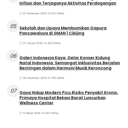
Inflasi dan Terjaganya Aktivitas Perdagangan
23 November 2025
•
13.931 Dilihat
05
Sekolah dan Upaya Membumikan Gapura
Pancawaluya di SMAN 1 Cikijing
23 Januari 2026
•
13.822 Dilihat
06
Galeri Indonesia Kaya, Gelar Konser Kidung
Natal Indonesia, Semangat Inklusivitas Berjalan
Beriringan dalam Harmoni Musik Keroncong
28 Desember 2025
•
13.765 Dilihat
07
Gaya Hidup Modern Picu Risiko Penyakit Kronis,
Primaya Hospital Bekasi Barat Luncurkan
Wellness Center
12 Maret 2026
•
13.657 Dilihat