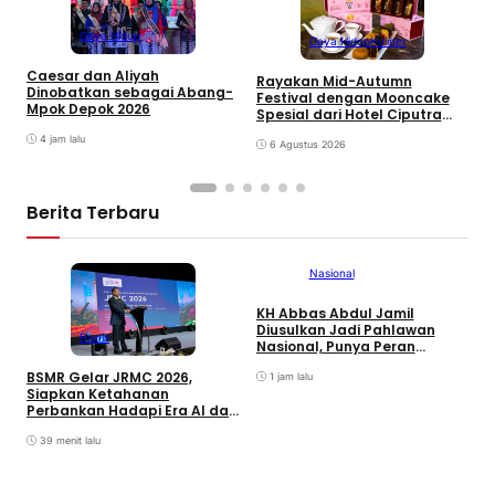
Gaya Hidup
Gaya Hidup
Kuliner
Caesar dan Aliyah
E
Rayakan Mid-Autumn
Dinobatkan sebagai Abang-
E
Festival dengan Mooncake
Mpok Depok 2026
T
Spesial dari Hotel Ciputra
S
Jakarta
4 jam lalu
6 Agustus 2026
Berita Terbaru
Nasional
KH Abbas Abdul Jamil
Diusulkan Jadi Pahlawan
Bisnis
Nasional, Punya Peran
Penting di Pertempuran
BSMR Gelar JRMC 2026,
Surabaya
1 jam lalu
Siapkan Ketahanan
Perbankan Hadapi Era AI dan
Bullion Banking
T
39 menit lalu
T
K
C