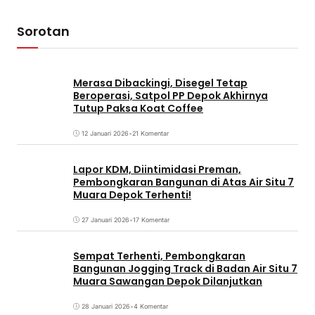
Sorotan
Merasa Dibackingi, Disegel Tetap
Beroperasi, Satpol PP Depok Akhirnya
Tutup Paksa Koat Coffee
12 Januari 2026
•
21 Komentar
Lapor KDM, Diintimidasi Preman,
Pembongkaran Bangunan di Atas Air Situ 7
Muara Depok Terhenti!
27 Januari 2026
•
17 Komentar
Sempat Terhenti, Pembongkaran
Bangunan Jogging Track di Badan Air Situ 7
Muara Sawangan Depok Dilanjutkan
28 Januari 2026
•
4 Komentar