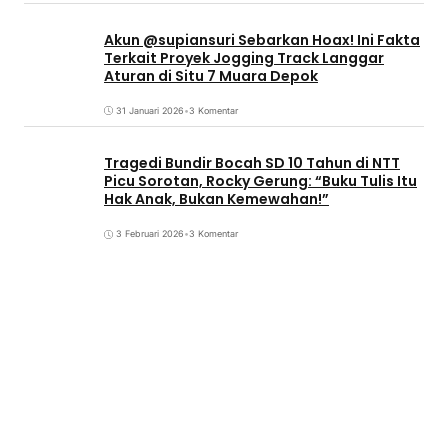
Akun @supiansuri Sebarkan Hoax! Ini Fakta
Terkait Proyek Jogging Track Langgar
Aturan di Situ 7 Muara Depok
31 Januari 2026
•
3 Komentar
Tragedi Bundir Bocah SD 10 Tahun di NTT
Picu Sorotan, Rocky Gerung: “Buku Tulis Itu
Hak Anak, Bukan Kemewahan!”
3 Februari 2026
•
3 Komentar