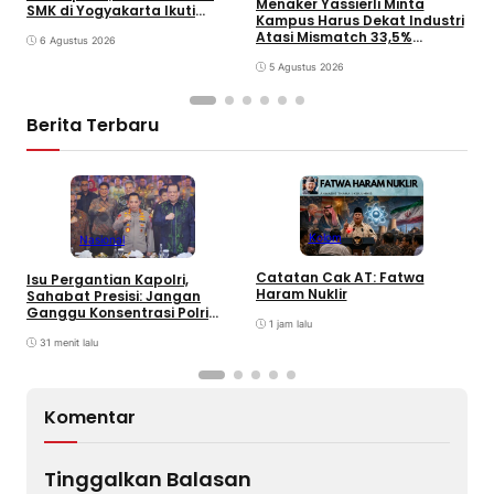
Menaker Yassierli Minta
SMK di Yogyakarta Ikuti
T
Kampus Harus Dekat Industri
Pelatihan Kepemimpinan
Atasi Mismatch 33,5%
6 Agustus 2026
Lulusan
5 Agustus 2026
Berita Terbaru
Kolom
Nasional
Catatan Cak AT: Fatwa
C
Isu Pergantian Kapolri,
Haram Nuklir
C
Sahabat Presisi: Jangan
Ganggu Konsentrasi Polri
1 jam lalu
Tuntaskan Perkara Besar
31 menit lalu
Komentar
Tinggalkan Balasan