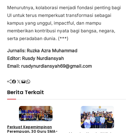
Menurutnya, kolaborasi menjadi fondasi penting bagi
UI untuk terus memperkuat transformasi sebagai
kampus yang unggul, impactful, dan mampu
memberikan kontribusi nyata bagi bangsa, negara,
serta peradaban dunia. (***)
Jurnalis: Ruzka Azra Muhammad
Editor: Rusdy Nurdiansyah
Email: rusdynurdiansyah69@gmail.com
Facebook
Twitter
Mail
WhatsApp
Berita Terkait
Info Kampus
Sekolah
Info Kampus
Perkuat Kepemimpinan
D
Perempuan, 30 Guru SMA-
S