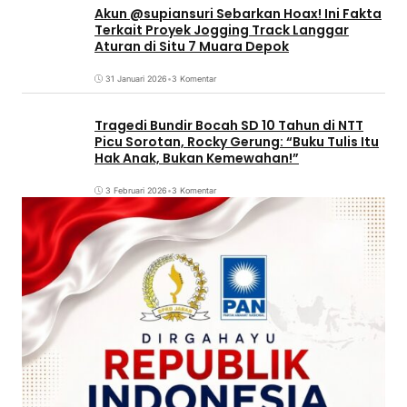
Akun @supiansuri Sebarkan Hoax! Ini Fakta
Terkait Proyek Jogging Track Langgar
Aturan di Situ 7 Muara Depok
31 Januari 2026
•
3 Komentar
Tragedi Bundir Bocah SD 10 Tahun di NTT
Picu Sorotan, Rocky Gerung: “Buku Tulis Itu
Hak Anak, Bukan Kemewahan!”
3 Februari 2026
•
3 Komentar