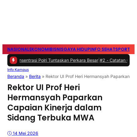
NASIONAL
EKONOMI
BISNIS
GAYA HIDUP
INFO SEHAT
SPORTS
S
ntrasi Polri Tuntaskan Perkara Besar
|
#2 -
Catatan Cak AT: Fatwa Ha
Info Kampus
Beranda
»
Berita
»
Rektor UI Prof Heri Hermansyah Paparkan C
Rektor UI Prof Heri
Hermansyah Paparkan
Capaian Kinerja dalam
Sidang Terbuka MWA
14 Mei 2026