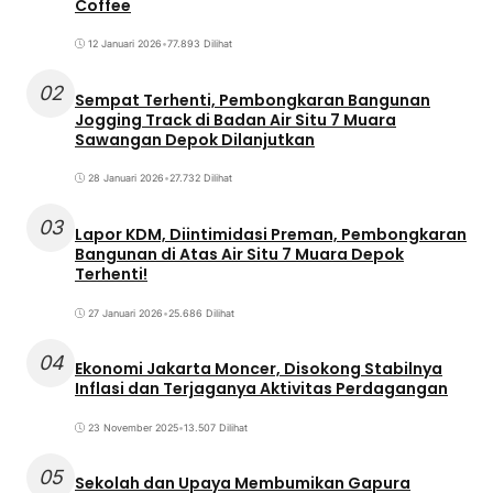
Coffee
12 Januari 2026
•
77.893 Dilihat
02
Sempat Terhenti, Pembongkaran Bangunan
Jogging Track di Badan Air Situ 7 Muara
Sawangan Depok Dilanjutkan
28 Januari 2026
•
27.732 Dilihat
03
Lapor KDM, Diintimidasi Preman, Pembongkaran
Bangunan di Atas Air Situ 7 Muara Depok
Terhenti!
27 Januari 2026
•
25.686 Dilihat
04
Ekonomi Jakarta Moncer, Disokong Stabilnya
Inflasi dan Terjaganya Aktivitas Perdagangan
23 November 2025
•
13.507 Dilihat
05
Sekolah dan Upaya Membumikan Gapura