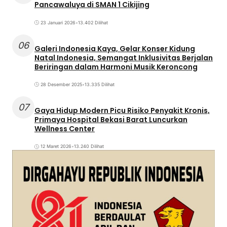
Pancawaluya di SMAN 1 Cikijing
23 Januari 2026
•
13.402 Dilihat
06
Galeri Indonesia Kaya, Gelar Konser Kidung
Natal Indonesia, Semangat Inklusivitas Berjalan
Beriringan dalam Harmoni Musik Keroncong
28 Desember 2025
•
13.335 Dilihat
07
Gaya Hidup Modern Picu Risiko Penyakit Kronis,
Primaya Hospital Bekasi Barat Luncurkan
Wellness Center
12 Maret 2026
•
13.240 Dilihat