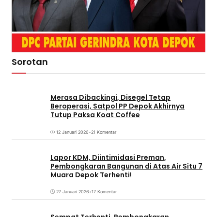
Sorotan
Merasa Dibackingi, Disegel Tetap
Beroperasi, Satpol PP Depok Akhirnya
Tutup Paksa Koat Coffee
12 Januari 2026
•
21 Komentar
Lapor KDM, Diintimidasi Preman,
Pembongkaran Bangunan di Atas Air Situ 7
Muara Depok Terhenti!
27 Januari 2026
•
17 Komentar
Sempat Terhenti, Pembongkaran