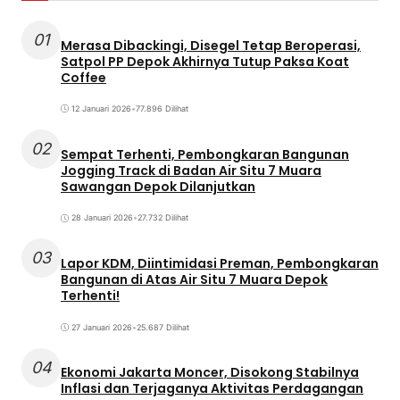
01
Merasa Dibackingi, Disegel Tetap Beroperasi,
Satpol PP Depok Akhirnya Tutup Paksa Koat
Coffee
12 Januari 2026
•
77.896 Dilihat
02
Sempat Terhenti, Pembongkaran Bangunan
Jogging Track di Badan Air Situ 7 Muara
Sawangan Depok Dilanjutkan
28 Januari 2026
•
27.732 Dilihat
03
Lapor KDM, Diintimidasi Preman, Pembongkaran
Bangunan di Atas Air Situ 7 Muara Depok
Terhenti!
27 Januari 2026
•
25.687 Dilihat
04
Ekonomi Jakarta Moncer, Disokong Stabilnya
Inflasi dan Terjaganya Aktivitas Perdagangan