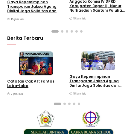
Anggota Komisi IV DPRD
Gaya Kepemimpinan
T
Kabupaten Bogor Hj. Nunur
Transparan Jaksa Agung
K
Nurhasdian Santuni Puluhan
Dinilai Jaga Soliditas dan
B
Anak Yatim
Fokus Jajaran Korps
K
15 jam lalu
Adhyaksa
15 jam lalu
I
Berita Terbaru
Info Kampus
Nasional
Kolom
A
Gaya Kepemimpinan
K
Transparan Jaksa Agung
Catatan Cak AT: Fantasi
N
Dinilai Jaga Soliditas dan
Laba-laba
A
Fokus Jajaran Korps
Adhyaksa
15 jam lalu
2 jam lalu