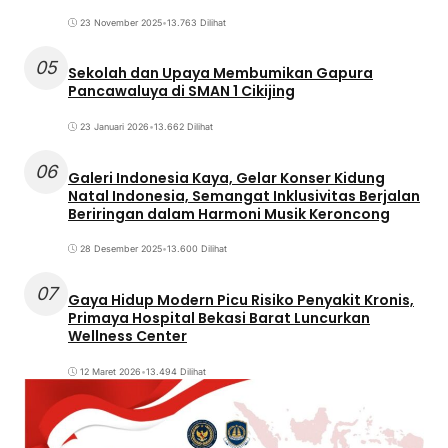
23 November 2025
•
13.763 Dilihat
05
Sekolah dan Upaya Membumikan Gapura
Pancawaluya di SMAN 1 Cikijing
23 Januari 2026
•
13.662 Dilihat
06
Galeri Indonesia Kaya, Gelar Konser Kidung
Natal Indonesia, Semangat Inklusivitas Berjalan
Beriringan dalam Harmoni Musik Keroncong
28 Desember 2025
•
13.600 Dilihat
07
Gaya Hidup Modern Picu Risiko Penyakit Kronis,
Primaya Hospital Bekasi Barat Luncurkan
Wellness Center
12 Maret 2026
•
13.494 Dilihat