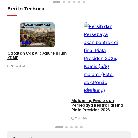
Berita Terbaru
M
K
Kolom
A
L
Catatan Cak AT: Jalur Hukum
KDMP
3 menit lalu
Sports
Malam Ini, Persib dan
Persebaya Bentrok di Final
Piala Presiden 2026
2 jam lalu