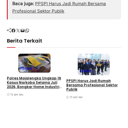
Baca juga:
PPSPI Harus Jadi Rumah Bersama
Profesional Sektor Publik
Facebook
Twitter
Mail
WhatsApp
Berita Terkait
Nasional
Nasional
S
Polres Majalengka Ungkap 16
K
PPSPI Harus Jadi Rumah
Kasus Narkoba Selama Juli
R
Bersama Profesional Sektor
2026, Bongkar Home Industri
P
Publik
Tembakau Sintetis
13 jam lalu
13 jam lalu