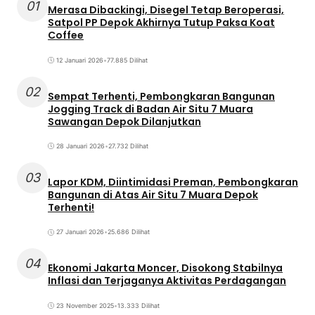
01
Merasa Dibackingi, Disegel Tetap Beroperasi,
Satpol PP Depok Akhirnya Tutup Paksa Koat
Coffee
12 Januari 2026
•
77.885 Dilihat
02
Sempat Terhenti, Pembongkaran Bangunan
Jogging Track di Badan Air Situ 7 Muara
Sawangan Depok Dilanjutkan
28 Januari 2026
•
27.732 Dilihat
03
Lapor KDM, Diintimidasi Preman, Pembongkaran
Bangunan di Atas Air Situ 7 Muara Depok
Terhenti!
27 Januari 2026
•
25.686 Dilihat
04
Ekonomi Jakarta Moncer, Disokong Stabilnya
Inflasi dan Terjaganya Aktivitas Perdagangan
23 November 2025
•
13.333 Dilihat