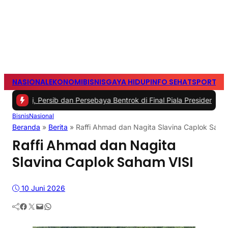
NASIONAL
EKONOMI
BISNIS
GAYA HIDUP
INFO SEHAT
SPORTS
S
m Ini, Persib dan Persebaya Bentrok di Final Piala Presiden 2026
|
#3
Bisnis
Nasional
Beranda
»
Berita
»
Raffi Ahmad dan Nagita Slavina Caplok Saha
Raffi Ahmad dan Nagita
Slavina Caplok Saham VISI
10 Juni 2026
Facebook
Twitter
Mail
WhatsApp