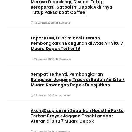
Merasa Dibackingi, Disegel Tetap
Beroperasi, Satpol PP Depok Akhirnya
Tutup Paksa Koat Coffee
12 Januari 2026
•
21 Komentar
Lapor KDM, Diintimidasi Preman,
Pembongkaran Bangunan di Atas Air Situ 7
Muara Depok Terhenti!
27 Januari 2026
•
17 Komentar
Sempat Terhenti, Pembongkaran
Bangunan Jogging Track di Badan Air Situ 7
Muara Sawangan Depok Dilanjutkan
28 Januari 2026
•
4 Komentar
Akun @supiansuri Sebarkan Hoax! Ini Fakta
Terkait Proyek Jogging Track Langgar
Aturan di Situ 7 Muara Depok
31 Januari 2026
•
3 Komentar