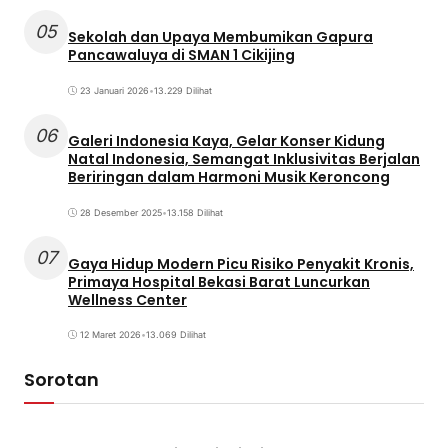
05
Sekolah dan Upaya Membumikan Gapura
Pancawaluya di SMAN 1 Cikijing
23 Januari 2026
•
13.229 Dilihat
06
Galeri Indonesia Kaya, Gelar Konser Kidung
Natal Indonesia, Semangat Inklusivitas Berjalan
Beriringan dalam Harmoni Musik Keroncong
28 Desember 2025
•
13.158 Dilihat
07
Gaya Hidup Modern Picu Risiko Penyakit Kronis,
Primaya Hospital Bekasi Barat Luncurkan
Wellness Center
12 Maret 2026
•
13.069 Dilihat
Sorotan