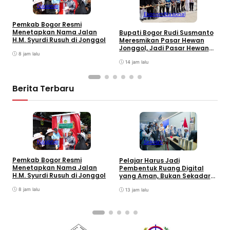
Nasional
Ekonomi
Nasional
Pemkab Bogor Resmi
M
Menetapkan Nama Jalan
8
Bupati Bogor Rudi Susmanto
H.M. Syurdi Rusuh di Jonggol
K
Meresmikan Pasar Hewan
Jonggol, Jadi Pasar Hewan
8 jam lalu
Terbesar di Jabar
14 jam lalu
Berita Terbaru
Nasional
Sekolah
R
Pemkab Bogor Resmi
Pelajar Harus Jadi
F
Menetapkan Nama Jalan
Pembentuk Ruang Digital
S
H.M. Syurdi Rusuh di Jonggol
yang Aman, Bukan Sekadar
J
Pengguna
8 jam lalu
13 jam lalu