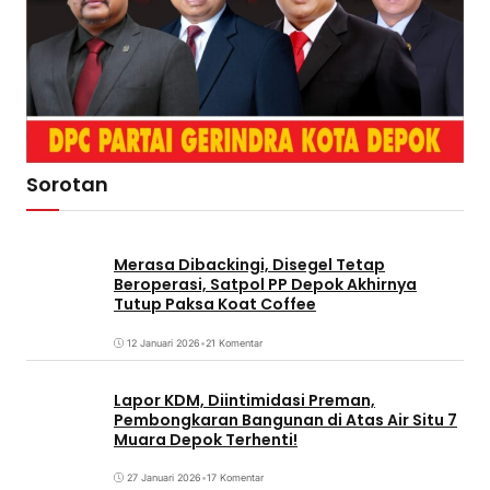
Sorotan
Merasa Dibackingi, Disegel Tetap
Beroperasi, Satpol PP Depok Akhirnya
Tutup Paksa Koat Coffee
12 Januari 2026
•
21 Komentar
Lapor KDM, Diintimidasi Preman,
Pembongkaran Bangunan di Atas Air Situ 7
Muara Depok Terhenti!
27 Januari 2026
•
17 Komentar