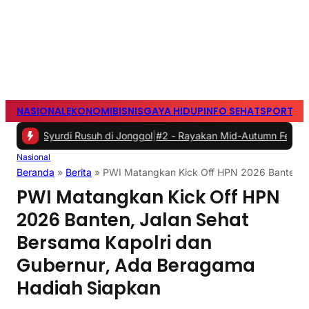
NASIONAL
EKONOMI
BISNIS
GAYA HIDUP
INFO SEHAT
SPORTS
S
urdi Rusuh di Jonggol
|
#2 -
Rayakan Mid-Autumn Festival dengan Mo
Nasional
Beranda
»
Berita
»
PWI Matangkan Kick Off HPN 2026 Banten, J
PWI Matangkan Kick Off HPN
2026 Banten, Jalan Sehat
Bersama Kapolri dan
Gubernur, Ada Beragama
Hadiah Siapkan