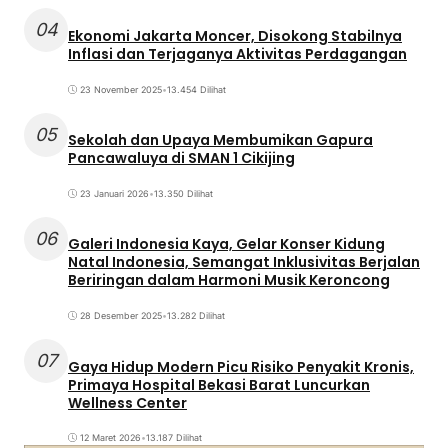
04
Ekonomi Jakarta Moncer, Disokong Stabilnya
Inflasi dan Terjaganya Aktivitas Perdagangan
23 November 2025
•
13.454 Dilihat
05
Sekolah dan Upaya Membumikan Gapura
Pancawaluya di SMAN 1 Cikijing
23 Januari 2026
•
13.350 Dilihat
06
Galeri Indonesia Kaya, Gelar Konser Kidung
Natal Indonesia, Semangat Inklusivitas Berjalan
Beriringan dalam Harmoni Musik Keroncong
28 Desember 2025
•
13.282 Dilihat
07
Gaya Hidup Modern Picu Risiko Penyakit Kronis,
Primaya Hospital Bekasi Barat Luncurkan
Wellness Center
12 Maret 2026
•
13.187 Dilihat