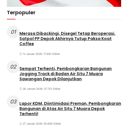
Terpopuler
01
Merasa Dibackingi, Disegel Tetap Beroperasi,
Satpol PP Depok Akhirnya Tutup Paksa Koat
Coffee
12 Januari 2026
•
77.891 Dilihat
02
Sempat Terhenti, Pembongkaran Bangunan
Jogging Track di Badan Air Situ 7 Muara
Sawangan Depok Dilanjutkan
28 Januari 2026
•
27.732 Dilihat
03
Lapor KDM, Diintimidasi Preman, Pembongkaran
Bangunan di Atas Air Situ 7 Muara Depok
Terhenti!
27 Januari 2026
•
25.686 Dilihat