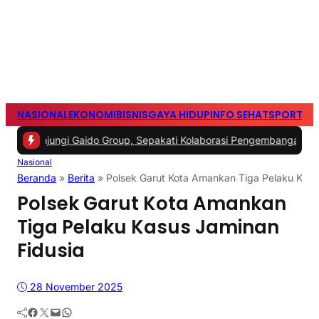
NASIONAL
EKONOMI
BISNIS
GAYA HIDUP
INFO SEHAT
SPORTS
S
gi Gaido Group, Sepakati Kolaborasi Pengembangan Ekonomi Syaria
Nasional
Beranda
»
Berita
»
Polsek Garut Kota Amankan Tiga Pelaku Kasu
Polsek Garut Kota Amankan
Tiga Pelaku Kasus Jaminan
Fidusia
28 November 2025
Facebook
Twitter
Mail
WhatsApp