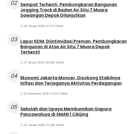
02
Sempat Terhenti, Pembongkaran Bangunan
Jogging Track di Badan Air Situ 7 Muara
Sawangan Depok Dilanjutkan
28 Januari 2026
•
27.732 Dilihat
03
Lapor KDM, Diintimidasi Preman, Pembongkaran
Bangunan di Atas Air Situ 7 Muara Depok
Terhenti!
27 Januari 2026
•
25.686 Dilihat
04
Ekonomi Jakarta Moncer, Disokong Stabilnya
Inflasi dan Terjaganya Aktivitas Perdagangan
23 November 2025
•
13.532 Dilihat
05
Sekolah dan Upaya Membumikan Gapura
Pancawaluya di SMAN 1 Cikijing
23 Januari 2026
•
13.426 Dilihat