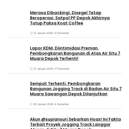
Merasa Dibackingi, Disegel Tetap
Beroperasi, Satpol PP Depok Akhirnya
Tutup Paksa Koat Coffee
12 Januari 2026
•
21 Komentar
Lapor KDM, Diintimidasi Preman,
Pembongkaran Bangunan di Atas Air Situ 7
Muara Depok Terhenti!
27 Januari 2026
•
17 Komentar
Sempat Terhenti, Pembongkaran
Bangunan Jogging Track di Badan Air Situ 7
Muara Sawangan Depok Dilanjutkan
28 Januari 2026
•
4 Komentar
Akun @supiansuri Sebarkan Hoax! Ini Fakta
Terkait Proyek Jogging Track Langgar