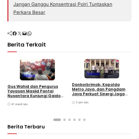
Jangan Ganggu Konsentrasi Polri Tuntaskan
Perkara Besar
Facebook
Twitter
Mail
WhatsApp
Berita Terkait
Nasional
Nasional
Dankorbrimob, Kapolda
Gus Wahid dan Pengurus
I
Metro Jaya, dan Pangdam
Yayasan Masjid Pantai
S
Jaya Perkuat Sinergi Jaga
Nusantara Kunjungi Gaido
G
Keamanan Jakarta
Group, Sepakati Kolaborasi
T
3 jam lalu
Pengembangan Ekonomi
41 menit lalu
Syariah
Berita Terbaru