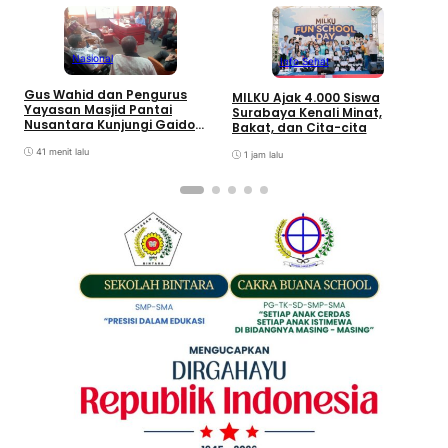
Nasional
Info Sehat
D
Gus Wahid dan Pengurus
MILKU Ajak 4.000 Siswa
E
Yayasan Masjid Pantai
Surabaya Kenali Minat,
L
Nusantara Kunjungi Gaido
Bakat, dan Cita-cita
P
Group, Sepakati Kolaborasi
Pengembangan Ekonomi
41 menit lalu
1 jam lalu
Syariah