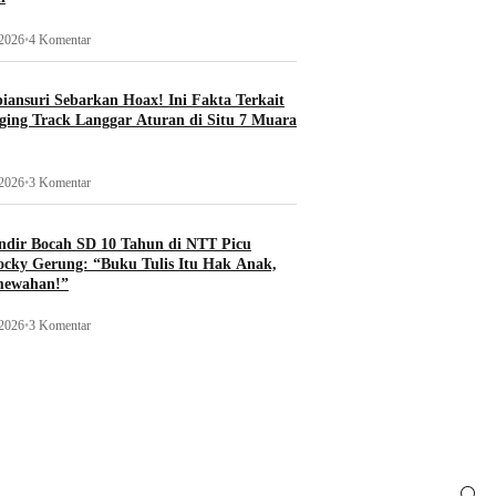
 2026
•
4 Komentar
ansuri Sebarkan Hoax! Ini Fakta Terkait
ging Track Langgar Aturan di Situ 7 Muara
 2026
•
3 Komentar
ndir Bocah SD 10 Tahun di NTT Picu
ocky Gerung: “Buku Tulis Itu Hak Anak,
mewahan!”
 2026
•
3 Komentar