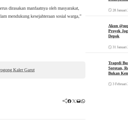
 terus dirasakan manfaatnya oleh masyarakat,
28 Januari
dalam mendukung kesejahteraan sosial warga,”
Akun @supi
Proyek Jog
Depok
31 Januari
Tragedi Bu
Sorotan, R
rogong Kaler Garut
Bukan Ke
3 Februari
Facebook
Twitter
Mail
WhatsApp