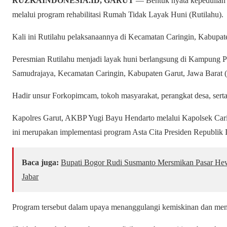
RUZKAINDONESIA.ID, GARUT
— Bentuk nyata kepedulian t
melalui program rehabilitasi Rumah Tidak Layak Huni (Rutilahu).
Kali ini Rutilahu pelaksanaannya di Kecamatan Caringin, Kabupate
Peresmian Rutilahu menjadi layak huni berlangsung di Kampun
Samudrajaya, Kecamatan Caringin, Kabupaten Garut, Jawa Barat (
Hadir unsur Forkopimcam, tokoh masyarakat, perangkat desa, serta
Kapolres Garut, AKBP Yugi Bayu Hendarto melalui Kapolsek Cari
ini merupakan implementasi program Asta Cita Presiden Republik 
Baca juga:
Bupati Bogor Rudi Susmanto Mersmikan Pasar Hewa
Jabar
Program tersebut dalam upaya menanggulangi kemiskinan dan meni