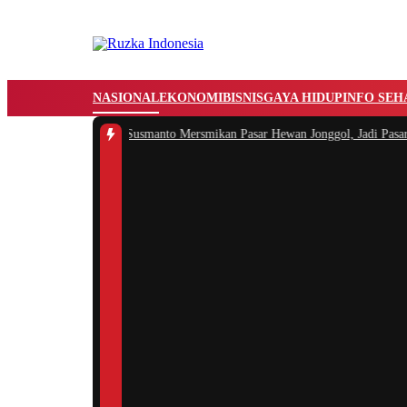
NASIONAL
EKONOMI
BISNIS
GAYA HIDUP
INFO SEH
-
Bupati Bogor Rudi Susmanto Mersmikan Pasar Hewan Jonggol, Jadi Pasar Hew