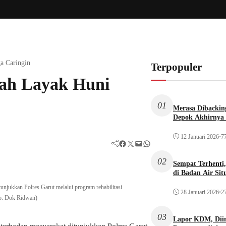
a Caringin
Terpopuler
ah Layak Huni
01
Merasa Dibacking
Depok Akhirnya 
12 Januari 2026
•
77
Facebook
Twitter
Mail
WhatsApp
02
Sempat Terhenti
di Badan Air Si
njukkan Polres Garut melalui program rehabilitasi
28 Januari 2026
•
27
to: Dok Ridwan)
03
Lapor KDM, Dii