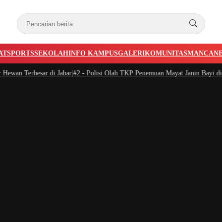
AT
SPORTS
SEKOLAH
INFO KAMPUS
GALERI
KOMUNITAS
MANCAN
an Terbesar di Jabar
|
#2 -
Polisi Olah TKP Penemuan Mayat Janin Bayi di Tar