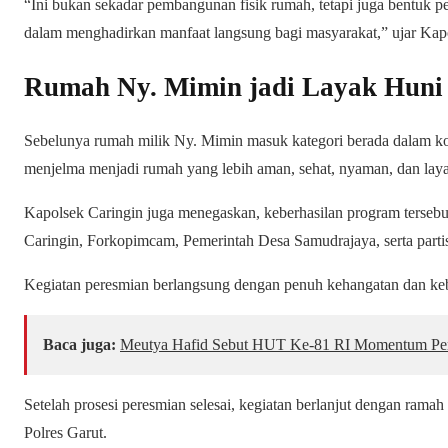
“Ini bukan sekadar pembangunan fisik rumah, tetapi juga bentuk p
dalam menghadirkan manfaat langsung bagi masyarakat,” ujar Kap
Rumah Ny. Mimin jadi Layak Huni
Sebelunya rumah milik Ny. Mimin masuk kategori berada dalam kond
menjelma menjadi rumah yang lebih aman, sehat, nyaman, dan laya
Kapolsek Caringin juga menegaskan, keberhasilan program tersebut t
Caringin, Forkopimcam, Pemerintah Desa Samudrajaya, serta partisi
Kegiatan peresmian berlangsung dengan penuh kehangatan dan ke
Baca juga:
Meutya Hafid Sebut HUT Ke-81 RI Momentum Per
Setelah prosesi peresmian selesai, kegiatan berlanjut dengan ra
Polres Garut.