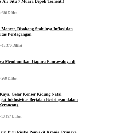
 Air Situ 7 Muara Depok Terhenti!
.686 Dilihat
Moncer, Disokong Stabilnya Inflasi dan
vitas Perdagangan
5
•
13.370 Dilihat
aya Membumikan Gapura Pancawaluya di
g
.268 Dilihat
 Kaya, Gelar Konser Kidung Natal
gat Inklusivitas Berjalan Beriringan dalam
Keroncong
•
13.197 Dilihat
rn Picu Risiko Penyakit Kronis, Primaya