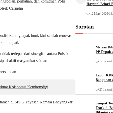
engabdian, perhatian, dan komitmen Polri
Hospital Bekasi 
olsek Caringin
12 Maret 2026
•
13.
Sorotan
isi kurang layak huni, kini setelah renovasi
k ditempati.
Merasa Diba
PP Depok A
idak terlepas dari sinergitas antara Polsek
pasi aktif masyarakat sekitar.
12 Januari
bersamaan.
Lapor KDM
Bangunan d
kuat Kolaborasi Kemkomdigi
27 Januari
mah tamah di SPPG Yayasan Kemala Bhayangkari
Sempat Te
Track di B
Dilanjutka