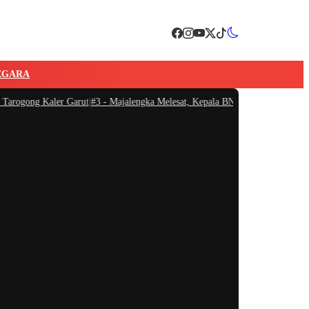
EGARA
ogong Kaler Garut
|
#3 -
Majalengka Melesat, Kepala BNN RI Ingatkan Bahaya 