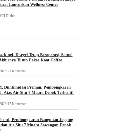
Barat Luncurkan Wellness Center
105 Dilihat
ckingi, Disegel Tetap Beroperasi, Satpol
khirnya Tutup Paksa Koat Coffee
 2026
•
21 Komentar
, Diintimidasi Preman, Pembongkaran
i Atas Air Situ 7 Muara Depok Terhenti!
 2026
•
17 Komentar
rhenti, Pembongkaran Bangunan Jogging
adan Air Situ 7 Muara Sawangan Depok
n