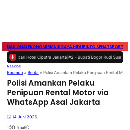
NASIONAL
EKONOMI
BISNIS
GAYA HIDUP
INFO SEHAT
SPORTS
S
tel Ciputra Jakarta
|
#2 -
Bupati Bogor Rudi Susmanto Meresmikan P
Nasional
Beranda
»
Berita
»
Polisi Amankan Pelaku Penipuan Rental Moto
Polisi Amankan Pelaku
Penipuan Rental Motor via
WhatsApp Asal Jakarta
14 Juni 2026
Facebook
Twitter
Mail
WhatsApp