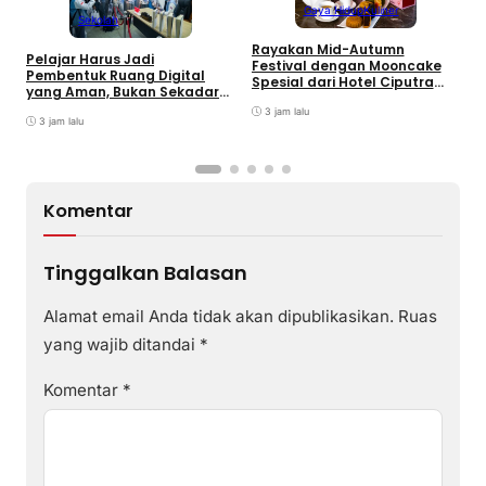
Gaya Hidup
Kuliner
Sekolah
Rayakan Mid-Autumn
Pelajar Harus Jadi
Festival dengan Mooncake
Pembentuk Ruang Digital
B
Spesial dari Hotel Ciputra
yang Aman, Bukan Sekadar
M
Jakarta
Pengguna
J
3 jam lalu
3 jam lalu
T
Komentar
Tinggalkan Balasan
Alamat email Anda tidak akan dipublikasikan.
Ruas
yang wajib ditandai
*
Komentar
*