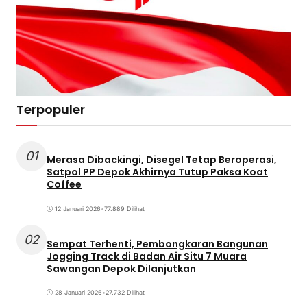
Terpopuler
01
Merasa Dibackingi, Disegel Tetap Beroperasi,
Satpol PP Depok Akhirnya Tutup Paksa Koat
Coffee
12 Januari 2026
•
77.889 Dilihat
02
Sempat Terhenti, Pembongkaran Bangunan
Jogging Track di Badan Air Situ 7 Muara
Sawangan Depok Dilanjutkan
28 Januari 2026
•
27.732 Dilihat