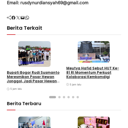
Email: rusdynurdiansyah69@gmail.com
Facebook
Twitter
Mail
WhatsApp
Berita Terkait
Nasional
Ekonomi
Nasional
Meutya Hafid Sebut HUT Ke-
P
81 RI Momentum Perkuat
Bupati Bogor Rudi Susmanto
M
Kolaborasi Kemkomdigi
Meresmikan Pasar Hewan
K
Jonggol, Jadi Pasar Hewan
5 jam lalu
Terbesar di Jabar
5 jam lalu
Berita Terbaru