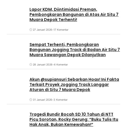
Lapor KDM, Diintimidasi Preman,
Pembongkaran Bangunan di Atas Air Situ 7
Muara Depok Terhenti!
27 Januari 2026
•
17 Komentar
Sempat Terhenti, Pembongkaran
Bangunan Jogging Track di Badan Air Situ 7
Muara Sawangan Depok Dilanjutkan
28 Januari 2026
•
4 Komentar
Akun @supiansuri Sebarkan Hoax! Ini Fakta
Terkait Proyek Jogging Track Langgar
Aturan di Situ 7 Muara Depok
31 Januari 2026
•
3 Komentar
Tragedi Bundir Bocah SD 10 Tahun di NTT
Picu Sorotan, Rocky Gerung: “Buku Tulis Itu
Hak Anak, Bukan Kemewahan!”