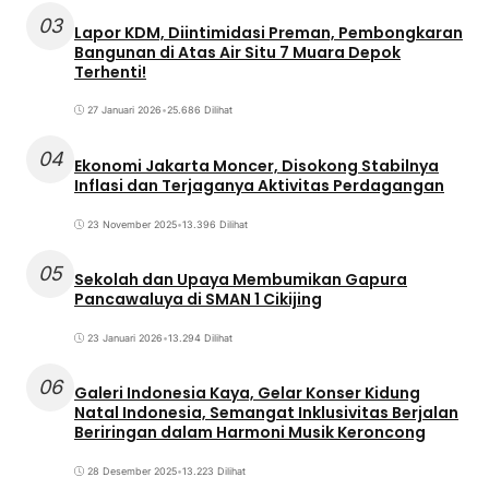
03
Lapor KDM, Diintimidasi Preman, Pembongkaran
Bangunan di Atas Air Situ 7 Muara Depok
Terhenti!
27 Januari 2026
•
25.686 Dilihat
04
Ekonomi Jakarta Moncer, Disokong Stabilnya
Inflasi dan Terjaganya Aktivitas Perdagangan
23 November 2025
•
13.396 Dilihat
05
Sekolah dan Upaya Membumikan Gapura
Pancawaluya di SMAN 1 Cikijing
23 Januari 2026
•
13.294 Dilihat
06
Galeri Indonesia Kaya, Gelar Konser Kidung
Natal Indonesia, Semangat Inklusivitas Berjalan
Beriringan dalam Harmoni Musik Keroncong
28 Desember 2025
•
13.223 Dilihat