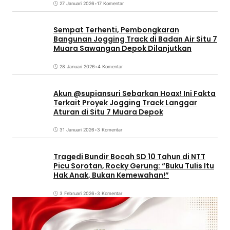
27 Januari 2026
•
17 Komentar
Sempat Terhenti, Pembongkaran
Bangunan Jogging Track di Badan Air Situ 7
Muara Sawangan Depok Dilanjutkan
28 Januari 2026
•
4 Komentar
Akun @supiansuri Sebarkan Hoax! Ini Fakta
Terkait Proyek Jogging Track Langgar
Aturan di Situ 7 Muara Depok
31 Januari 2026
•
3 Komentar
Tragedi Bundir Bocah SD 10 Tahun di NTT
Picu Sorotan, Rocky Gerung: “Buku Tulis Itu
Hak Anak, Bukan Kemewahan!”
3 Februari 2026
•
3 Komentar