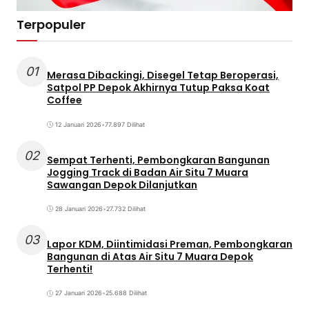
Terpopuler
01
Merasa Dibackingi, Disegel Tetap Beroperasi,
Satpol PP Depok Akhirnya Tutup Paksa Koat
Coffee
12 Januari 2026
•
77.897 Dilihat
02
Sempat Terhenti, Pembongkaran Bangunan
Jogging Track di Badan Air Situ 7 Muara
Sawangan Depok Dilanjutkan
28 Januari 2026
•
27.732 Dilihat
03
Lapor KDM, Diintimidasi Preman, Pembongkaran
Bangunan di Atas Air Situ 7 Muara Depok
Terhenti!
27 Januari 2026
•
25.688 Dilihat