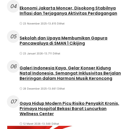
04
Ekonomi Jakarta Moncer, Disokong Stabilnya
Inflasi dan Terjaganya Aktivitas Perdagangan
23 November 2025
•
13.815 Dilihat
05
Sekolah dan Upaya Membumikan Gapura
Pancawaluya di SMAN 1 Cikijing
23 Januari 2026
•
13.711 Dilihat
06
Galeri Indonesia Kaya, Gelar Konser Kidung
Natal Indonesia, Semangat Inklusivitas Berjalan
Beriringan dalam Harmoni Musik Keroncong
28 Desember 2025
•
13.661 Dilihat
07
Gaya Hidup Modern Picu Risiko Penyakit Kronis,
Primaya Hospital Bekasi Barat Luncurkan
Wellness Center
12 Maret 2026
•
13.548 Dilihat