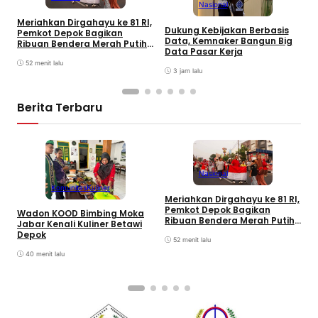
Nasional
Meriahkan Dirgahayu ke 81 RI,
P
Dukung Kebijakan Berbasis
Pemkot Depok Bagikan
M
Data, Kemnaker Bangun Big
Ribuan Bendera Merah Putih
P
Data Pasar Kerja
ke Warga
52 menit lalu
3 jam lalu
Berita Terbaru
Nasional
Komunitas
Kuliner
P
Meriahkan Dirgahayu ke 81 RI,
H
Pemkot Depok Bagikan
Wadon KOOD Bimbing Moka
M
Ribuan Bendera Merah Putih
Jabar Kenali Kuliner Betawi
I
ke Warga
Depok
H
52 menit lalu
M
40 menit lalu