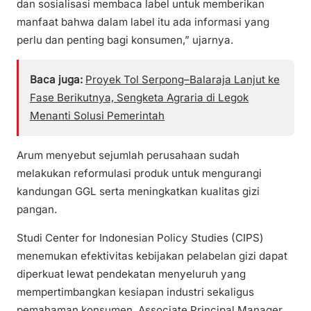
dan sosialisasi membaca label untuk memberikan
manfaat bahwa dalam label itu ada informasi yang
perlu dan penting bagi konsumen,” ujarnya.
Baca juga:
Proyek Tol Serpong–Balaraja Lanjut ke
Fase Berikutnya, Sengketa Agraria di Legok
Menanti Solusi Pemerintah
Arum menyebut sejumlah perusahaan sudah
melakukan reformulasi produk untuk mengurangi
kandungan GGL serta meningkatkan kualitas gizi
pangan.
Studi Center for Indonesian Policy Studies (CIPS)
menemukan efektivitas kebijakan pelabelan gizi dapat
diperkuat lewat pendekatan menyeluruh yang
mempertimbangkan kesiapan industri sekaligus
pemahaman konsumen. Associate Principal Manager