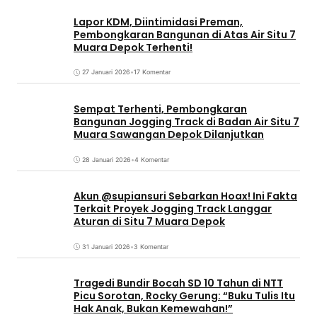
Lapor KDM, Diintimidasi Preman,
Pembongkaran Bangunan di Atas Air Situ 7
Muara Depok Terhenti!
27 Januari 2026
•
17 Komentar
Sempat Terhenti, Pembongkaran
Bangunan Jogging Track di Badan Air Situ 7
Muara Sawangan Depok Dilanjutkan
28 Januari 2026
•
4 Komentar
Akun @supiansuri Sebarkan Hoax! Ini Fakta
Terkait Proyek Jogging Track Langgar
Aturan di Situ 7 Muara Depok
31 Januari 2026
•
3 Komentar
Tragedi Bundir Bocah SD 10 Tahun di NTT
Picu Sorotan, Rocky Gerung: “Buku Tulis Itu
Hak Anak, Bukan Kemewahan!”