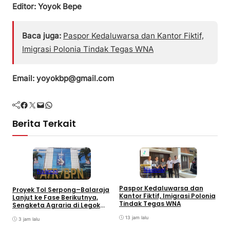
Editor: Yoyok Bepe
Baca juga:
Paspor Kedaluwarsa dan Kantor Fiktif,
Imigrasi Polonia Tindak Tegas WNA
Email: yoyokbp@gmail.com
Facebook
Twitter
Mail
WhatsApp
Berita Terkait
Nasional
Nasional
Paspor Kedaluwarsa dan
Proyek Tol Serpong–Balaraja
M
Kantor Fiktif, Imigrasi Polonia
Lanjut ke Fase Berikutnya,
P
Tindak Tegas WNA
Sengketa Agraria di Legok
R
Menanti Solusi Pemerintah
k
13 jam lalu
3 jam lalu