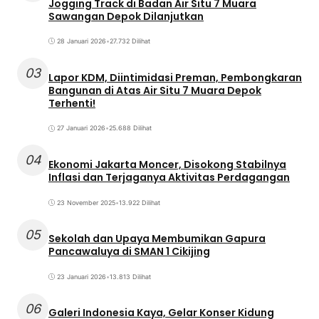
Jogging Track di Badan Air Situ 7 Muara
Sawangan Depok Dilanjutkan
28 Januari 2026
•
27.732 Dilihat
03
Lapor KDM, Diintimidasi Preman, Pembongkaran
Bangunan di Atas Air Situ 7 Muara Depok
Terhenti!
27 Januari 2026
•
25.688 Dilihat
04
Ekonomi Jakarta Moncer, Disokong Stabilnya
Inflasi dan Terjaganya Aktivitas Perdagangan
23 November 2025
•
13.922 Dilihat
05
Sekolah dan Upaya Membumikan Gapura
Pancawaluya di SMAN 1 Cikijing
23 Januari 2026
•
13.813 Dilihat
06
Galeri Indonesia Kaya, Gelar Konser Kidung