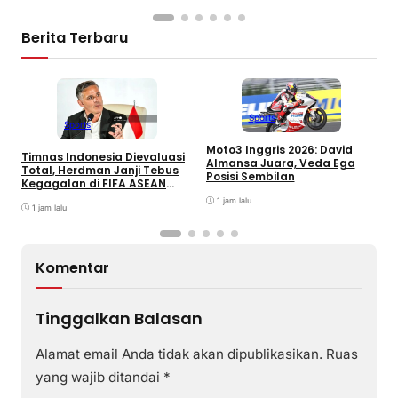
Berita Terbaru
B
Sports
Sports
M
U
Moto3 Inggris 2026: David
Timnas Indonesia Dievaluasi
J
Almansa Juara, Veda Ega
Total, Herdman Janji Tebus
Posisi Sembilan
Kegagalan di FIFA ASEAN
Cup
1 jam lalu
1 jam lalu
Komentar
Tinggalkan Balasan
Alamat email Anda tidak akan dipublikasikan.
Ruas
yang wajib ditandai
*