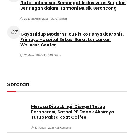
Natal Indonesia, Semangat Inklusivitas Berjalan
Beriringan dalam Harmoni Musik Keroncong
28 Desember 2025
•
13.757 Dilihat
07
Gaya Hidup Modern Picu Risiko Penyakit Kronis,
Primaya Hospital Bekasi Barat Luncurkan
Wellness Center
12 Maret 2026
•
13.649 Dilihat
Sorotan
Merasa Dibackingi, Disegel Tetap
Beroperasi, Satpol PP Depok Akhirnya
Tutup Paksa Koat Coffee
12 Januari 2026
•
21 Komentar