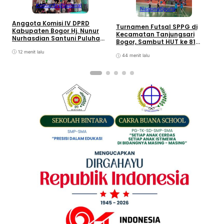
Komunitas
Nasional
Nasional
Sports
Anggota Komisi IV DPRD
S
Turnamen Futsal SPPG di
Kabupaten Bogor Hj. Nunur
K
Kecamatan Tanjungsari
Nurhasdian Santuni Puluhan
I
Bogor, Sambut HUT ke 81
Anak Yatim
S
Kemerdekaan Republik
12 menit lalu
K
Indonesia
44 menit lalu