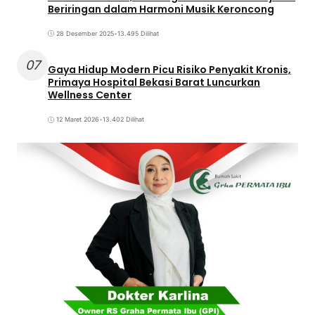
Beriringan dalam Harmoni Musik Keroncong
28 Desember 2025
•
13.495 Dilihat
07
Gaya Hidup Modern Picu Risiko Penyakit Kronis,
Primaya Hospital Bekasi Barat Luncurkan
Wellness Center
12 Maret 2026
•
13.402 Dilihat