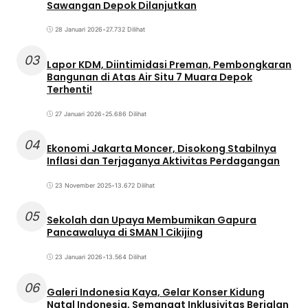
Sawangan Depok Dilanjutkan
28 Januari 2026
•
27.732 Dilihat
03
Lapor KDM, Diintimidasi Preman, Pembongkaran
Bangunan di Atas Air Situ 7 Muara Depok
Terhenti!
27 Januari 2026
•
25.686 Dilihat
04
Ekonomi Jakarta Moncer, Disokong Stabilnya
Inflasi dan Terjaganya Aktivitas Perdagangan
23 November 2025
•
13.672 Dilihat
05
Sekolah dan Upaya Membumikan Gapura
Pancawaluya di SMAN 1 Cikijing
23 Januari 2026
•
13.564 Dilihat
06
Galeri Indonesia Kaya, Gelar Konser Kidung
Natal Indonesia, Semangat Inklusivitas Berjalan