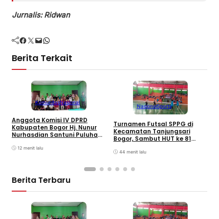
Jurnalis: Ridwan
Facebook
Twitter
Mail
WhatsApp
Berita Terkait
Komunitas
Nasional
Nasional
Sports
Anggota Komisi IV DPRD
Turnamen Futsal SPPG di
I
Kabupaten Bogor Hj. Nunur
Kecamatan Tanjungsari
E
Nurhasdian Santuni Puluhan
Bogor, Sambut HUT ke 81
W
Anak Yatim
Kemerdekaan Republik
12 menit lalu
Indonesia
44 menit lalu
Berita Terbaru