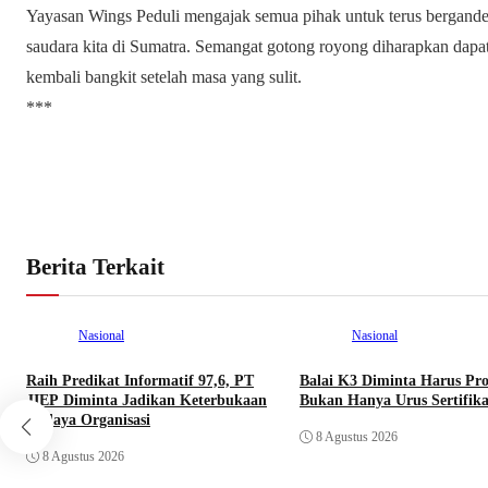
Yayasan Wings Peduli mengajak semua pihak untuk terus bergand
saudara kita di Sumatra. Semangat gotong royong diharapkan dapa
kembali bangkit setelah masa yang sulit.
***
Berita Terkait
Nasional
Nasional
Raih Predikat Informatif 97,6, PT
Balai K3 Diminta Harus Pro
JIEP Diminta Jadikan Keterbukaan
Bukan Hanya Urus Sertifika
Budaya Organisasi
8 Agustus 2026
8 Agustus 2026