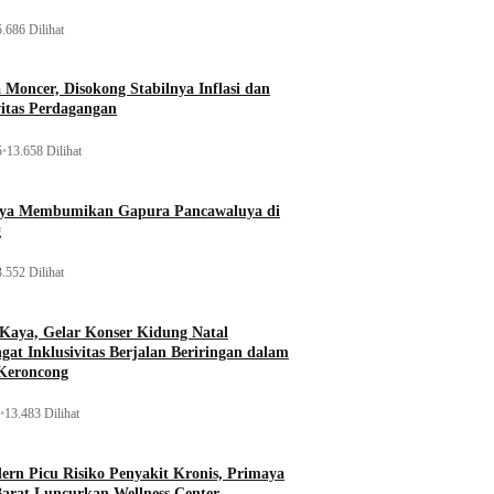
.686 Dilihat
Moncer, Disokong Stabilnya Inflasi dan
vitas Perdagangan
5
•
13.658 Dilihat
aya Membumikan Gapura Pancawaluya di
g
.552 Dilihat
 Kaya, Gelar Konser Kidung Natal
gat Inklusivitas Berjalan Beriringan dalam
Keroncong
•
13.483 Dilihat
rn Picu Risiko Penyakit Kronis, Primaya
Barat Luncurkan Wellness Center