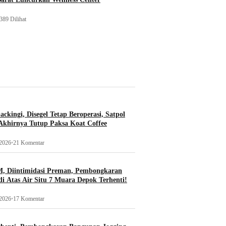
389 Dilihat
ckingi, Disegel Tetap Beroperasi, Satpol
khirnya Tutup Paksa Koat Coffee
 2026
•
21 Komentar
, Diintimidasi Preman, Pembongkaran
i Atas Air Situ 7 Muara Depok Terhenti!
 2026
•
17 Komentar