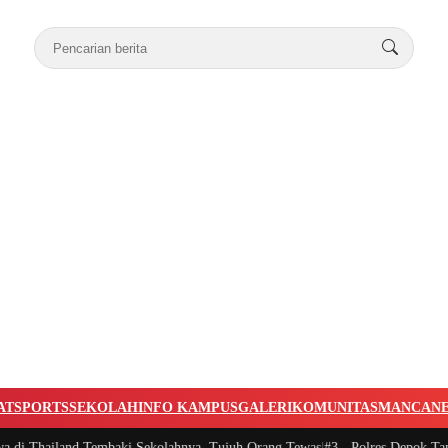
AT
SPORTS
SEKOLAH
INFO KAMPUS
GALERI
KOMUNITAS
MANCAN
i Thailand Tembaki Sekolahnya, Tujuh Orang Tewas
|
#3 -
Polres Depok Tangk