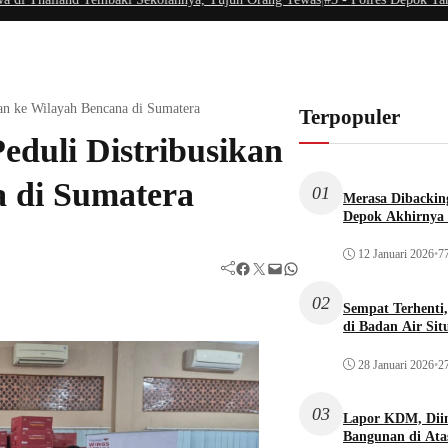
uan ke Wilayah Bencana di Sumatera
Terpopuler
eduli Distribusikan
 di Sumatera
01
Merasa Dibacking
Depok Akhirnya 
12 Januari 2026
•
77
Facebook
Twitter
Mail
WhatsApp
02
Sempat Terhenti
di Badan Air Si
28 Januari 2026
•
27
03
Lapor KDM, Dii
Bangunan di Atas