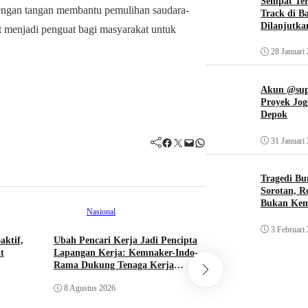
Sempat Te
engan tangan membantu pemulihan saudara-
Track di B
Dilanjutka
t menjadi penguat bagi masyarakat untuk
28 Januari
Akun @supi
Proyek Jog
Depok
Facebook
Twitter
Mail
WhatsApp
31 Januari
Tragedi Bu
Sorotan, R
Bukan Ke
Nasional
3 Februari
aktif,
Ubah Pencari Kerja Jadi Pencipta
t
Lapangan Kerja: Kemnaker-Indo-
Nasional
Rama Dukung Tenaga Kerja
Mandiri
DPR Minta Polisi U
8 Agustus 2026
Kasus Temuan Senj