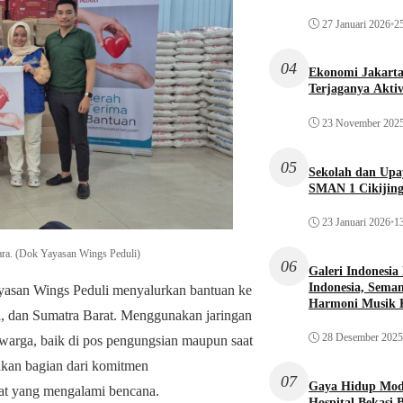
27 Januari 2026
•
25
04
Ekonomi Jakarta 
Terjaganya Akti
23 November 202
05
Sekolah dan Up
SMAN 1 Cikijin
23 Januari 2026
•
13
tara. (Dok Yayasan Wings Peduli)
06
Galeri Indonesia
Indonesia, Seman
yasan Wings Peduli menyalurkan bantuan ke
Harmoni Musik 
a, dan Sumatra Barat. Menggunakan jaringan
28 Desember 2025
n warga, baik di pos pengungsian maupun saat
akan bagian dari komitmen
07
Gaya Hidup Mode
at yang mengalami bencana.
Hospital Bekasi 