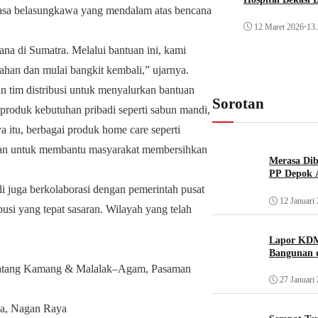
rasa belasungkawa yang mendalam atas bencana
12 Maret 2026
•
13.
na di Sumatra. Melalui bantuan ini, kami
ahan dan mulai bangkit kembali,” ujarnya.
 tim distribusi untuk menyalurkan bantuan
Sorotan
 produk kebutuhan pribadi seperti sabun mandi,
 itu, berbagai produk home care seperti
rimkan untuk membantu masyarakat membersihkan
Merasa Diba
PP Depok A
i juga berkolaborasi dengan pemerintah pusat
12 Januari
ibusi yang tepat sasaran. Wilayah yang telah
Lapor KDM
Bangunan d
Tilatang Kamang & Malalak–Agam, Pasaman
27 Januari
ya, Nagan Raya