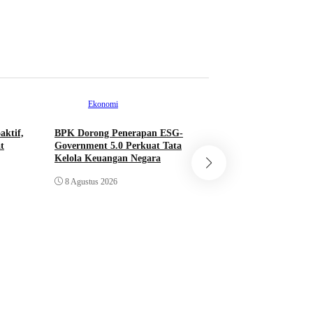
8 Agustus 2026
Ekonomi
aktif,
BPK Dorong Penerapan ESG-
t
Government 5.0 Perkuat Tata
Mancanegara
Kelola Keuangan Negara
Mendag: Jangan B
8 Agustus 2026
Tinggi, BRICS Ha
Cara Baru Berkolab
8 Agustus 2026