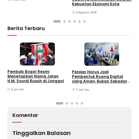
Kekuatan Ekonomi Kota
5 Agustus 2026
Berita Terbaru
Nasional
Sekolah
R
Pemkab Bogor Resmi
Pelajar Harus Jadi
F
Menetapkan Nama Jalan
Pembentuk Ruang Digital
S
H.M. Syurdi Rusuh di Jonggol
yang Aman, Bukan Sekadar
J
Pengguna
6 jam lalu
11 jam lalu
Komentar
Tinggalkan Balasan