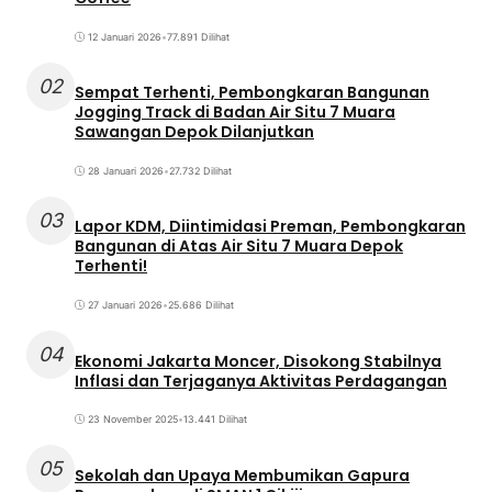
12 Januari 2026
•
77.891 Dilihat
02
Sempat Terhenti, Pembongkaran Bangunan
Jogging Track di Badan Air Situ 7 Muara
Sawangan Depok Dilanjutkan
28 Januari 2026
•
27.732 Dilihat
03
Lapor KDM, Diintimidasi Preman, Pembongkaran
Bangunan di Atas Air Situ 7 Muara Depok
Terhenti!
27 Januari 2026
•
25.686 Dilihat
04
Ekonomi Jakarta Moncer, Disokong Stabilnya
Inflasi dan Terjaganya Aktivitas Perdagangan
23 November 2025
•
13.441 Dilihat
05
Sekolah dan Upaya Membumikan Gapura