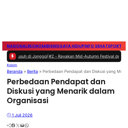
NASIONAL
EKONOMI
BISNIS
GAYA HIDUP
INFO SEHAT
SPORTS
S
uh di Jonggol
|
#2 -
Rayakan Mid-Autumn Festival dengan Mooncake S
Kolom
Beranda
»
Berita
»
Perbedaan Pendapat dan Diskusi yang Menar
Perbedaan Pendapat dan
Diskusi yang Menarik dalam
Organisasi
1 Juli 2026
Facebook
Twitter
Mail
WhatsApp