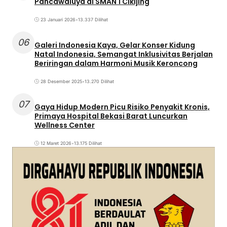
Pancawaluya di SMAN 1 Cikijing
23 Januari 2026
•
13.337 Dilihat
06
Galeri Indonesia Kaya, Gelar Konser Kidung
Natal Indonesia, Semangat Inklusivitas Berjalan
Beriringan dalam Harmoni Musik Keroncong
28 Desember 2025
•
13.270 Dilihat
07
Gaya Hidup Modern Picu Risiko Penyakit Kronis,
Primaya Hospital Bekasi Barat Luncurkan
Wellness Center
12 Maret 2026
•
13.175 Dilihat