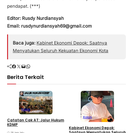
pendapat. (***)
Editor: Rusdy Nurdiansyah
Email: rusdynurdiansyah69@gmail.com
Baca juga:
Kabinet Ekonomi Depok: Saatnya
Menyatukan Seluruh Kekuatan Ekonomi Kota
Facebook
Twitter
Mail
WhatsApp
Berita Terkait
Kolom
Kolom
Catatan Cak AT: Jalur Hukum
C
KDMP
T
Kabinet Ekonomi Depok:
Saatnya Menyatukan Seluruh
18 jam lalu