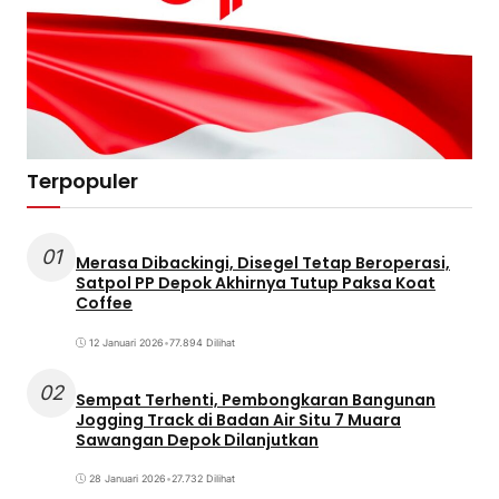
Terpopuler
01
Merasa Dibackingi, Disegel Tetap Beroperasi,
Satpol PP Depok Akhirnya Tutup Paksa Koat
Coffee
12 Januari 2026
•
77.894 Dilihat
02
Sempat Terhenti, Pembongkaran Bangunan
Jogging Track di Badan Air Situ 7 Muara
Sawangan Depok Dilanjutkan
28 Januari 2026
•
27.732 Dilihat