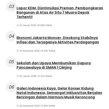
03
Lapor KDM, Diintimidasi Preman, Pembongkaran
Bangunan di Atas Air Situ 7 Muara Depok
Terhenti!
27 Januari 2026
•
25.686 Dilihat
04
Ekonomi Jakarta Moncer, Disokong Stabilnya
Inflasi dan Terjaganya Aktivitas Perdagangan
23 November 2025
•
13.640 Dilihat
05
Sekolah dan Upaya Membumikan Gapura
Pancawaluya di SMAN 1 Cikijing
23 Januari 2026
•
13.534 Dilihat
06
Galeri Indonesia Kaya, Gelar Konser Kidung
Natal Indonesia, Semangat Inklusivitas Berjalan
Beriringan dalam Harmoni Musik Keroncong
28 Desember 2025
•
13.465 Dilihat