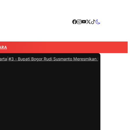
ARA
pati Bogor Rudi Susmanto Meresmikan Pasar Hewan Jonggol, Jadi P