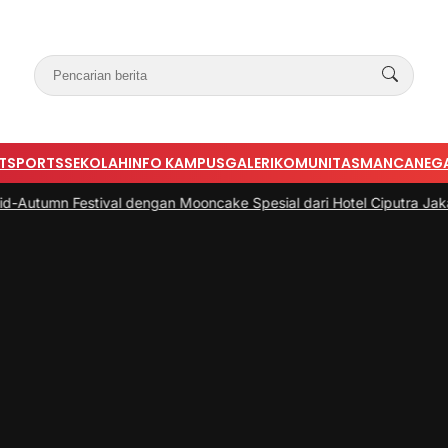
T
SPORTS
SEKOLAH
INFO KAMPUS
GALERI
KOMUNITAS
MANCANEG
tival dengan Mooncake Spesial dari Hotel Ciputra Jakarta
|
#3 -
Bu