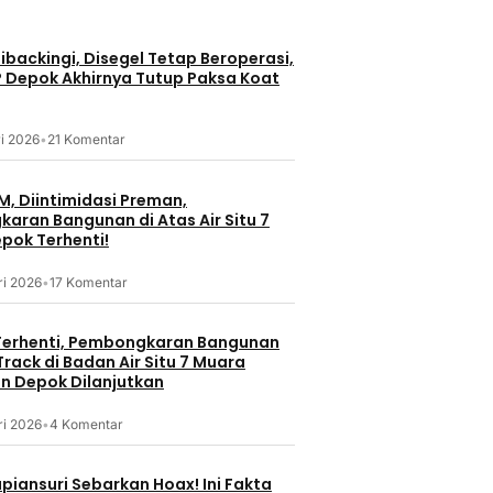
erdekaan RI
5 Agustus 2026
arkan
m Purna Jual
backingi, Disegel Tetap Beroperasi,
agi
P Depok Akhirnya Tutup Paksa Koat
ishi Motors
i 2026
•
21 Komentar
M, Diintimidasi Preman,
Nasional
aran Bangunan di Atas Air Situ 7
pok Terhenti!
Meutya Hafid Sebut HUT Ke-81
RI Momentum Perkuat
ri 2026
•
17 Komentar
Kolaborasi Kemkomdigi
Nasion
al
10 jam lalu
erhenti, Pembongkaran Bangunan
Polisi Olah
i Susmanto
rack di Badan Air Situ 7 Muara
Mayat Janin
r Hewan
 Depok Dilanjutkan
Kaler Garut
sar Hewan
ri 2026
•
4 Komentar
11 jam lalu
piansuri Sebarkan Hoax! Ini Fakta