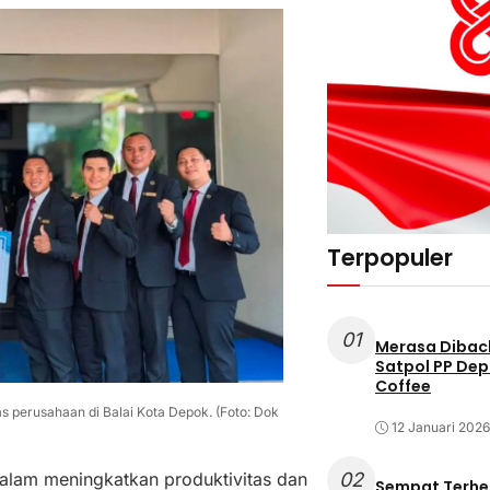
Terpopuler
01
Merasa Diback
Satpol PP Dep
Coffee
 perusahaan di Balai Kota Depok. (Foto: Dok
12 Januari 2026
lam meningkatkan produktivitas dan
02
Sempat Terhe