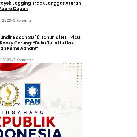
Proyek Jogging Track Langgar Aturan
 Muara Depok
i 2026
•
3 Komentar
undir Bocah SD 10 Tahun di NTT Picu
Rocky Gerung: “Buku Tulis Itu Hak
kan Kemewahan!”
i 2026
•
3 Komentar