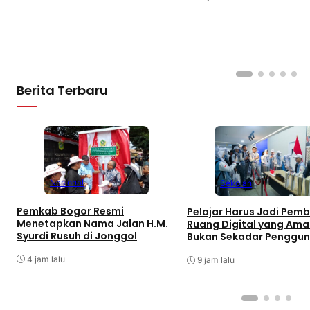
Berita Terbaru
Nasional
Sekolah
Pemkab Bogor Resmi
Pelajar Harus Jadi Pem
Menetapkan Nama Jalan H.M.
Ruang Digital yang Ama
Syurdi Rusuh di Jonggol
Bukan Sekadar Penggu
4 jam lalu
9 jam lalu