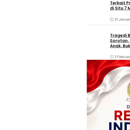
Terkait 
di Situ 7
31 Januar
Tragedi B
Sorotan, 
Anak, Bu
3 Februar