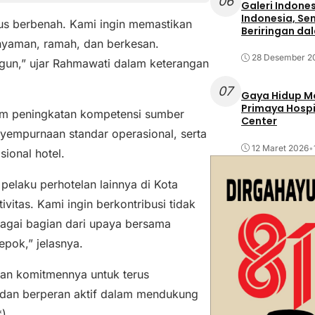
06
Galeri Indone
Indonesia, Se
rus berbenah. Kami ingin memastikan
Beriringan da
yaman, ramah, dan berkesan.
28 Desember 2
ngun,” ujar Rahmawati dalam keterangan
07
Gaya Hidup Mo
Primaya Hospi
m peningkatan kompetensi sumber
Center
yempurnaan standar operasional, serta
12 Maret 2026
•
ional hotel.
pelaku perhotelan lainnya di Kota
vitas. Kami ingin berkontribusi tidak
bagai bagian dari upaya bersama
pok,” jelasnya.
an komitmennya untuk terus
, dan berperan aktif dalam mendukung
*)