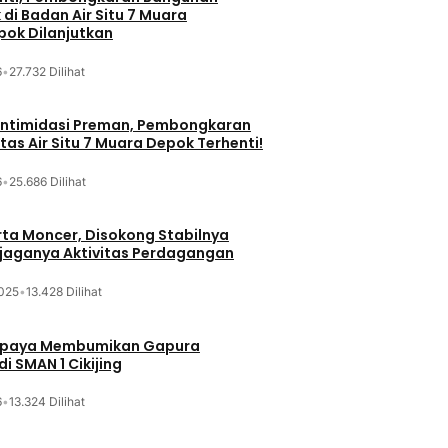
di Badan Air Situ 7 Muara
ok Dilanjutkan
6
•
27.732 Dilihat
iintimidasi Preman, Pembongkaran
tas Air Situ 7 Muara Depok Terhenti!
6
•
25.686 Dilihat
ta Moncer, Disokong Stabilnya
erjaganya Aktivitas Perdagangan
025
•
13.428 Dilihat
Upaya Membumikan Gapura
i SMAN 1 Cikijing
6
•
13.324 Dilihat