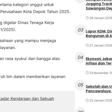
Jogging Track 
rtama kategori unggul untuk
Sawangan Dep
 Perusahaan Kota Depok Tahun 2025.
28 Januari 202
 digelar Dinas Tenaga Kerja
11/2025).
03
Lapor KDM, D
Bangunan di A
rusahaan yang mampu menjaga
27 Januari 202
elayanan.
04
n rasa syukur dan bangga atas
Ekonomi Jakar
Inflasi dan T
23 November 2
uruh tim dalam memberikan layanan
05
Sekolah dan 
Pancawaluya d
ekadar Kendaraan dan Sebuah
23 Januari 202