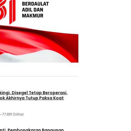
ingi, Disegel Tetap Beroperasi,
ok Akhirnya Tutup Paksa Koat
•
77.891 Dilihat
nti, Pembongkaran Bangunan