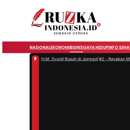
NASIONAL
EKONOMI
BISNIS
GAYA HIDUP
INFO SEHA
 Jalan H.M. Syurdi Rusuh di Jonggol
|
#2 -
Rayakan Mid-Autumn Fes