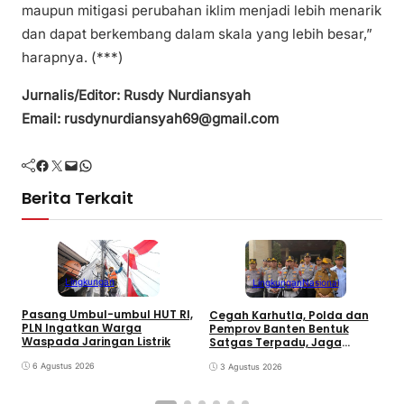
maupun mitigasi perubahan iklim menjadi lebih menarik
dan dapat berkembang dalam skala yang lebih besar,”
harapnya. (***)
Jurnalis/Editor: Rusdy Nurdiansyah
Email: rusdynurdiansyah69@gmail.com
Facebook
Twitter
Mail
WhatsApp
Berita Terkait
Lingkungan
Lingkungan
Nasional
Pasang Umbul-umbul HUT RI,
Cegah Karhutla, Polda dan
P
PLN Ingatkan Warga
Pemprov Banten Bentuk
2
Waspada Jaringan Listrik
Satgas Terpadu, Jaga
T
Kawasan TPA
6 Agustus 2026
3 Agustus 2026