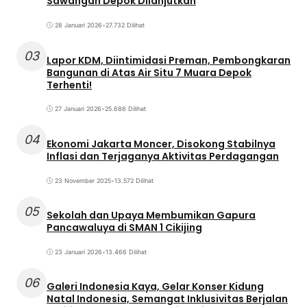
Sawangan Depok Dilanjutkan
28 Januari 2026
•
27.732 Dilihat
03
Lapor KDM, Diintimidasi Preman, Pembongkaran
Bangunan di Atas Air Situ 7 Muara Depok
Terhenti!
27 Januari 2026
•
25.686 Dilihat
04
Ekonomi Jakarta Moncer, Disokong Stabilnya
Inflasi dan Terjaganya Aktivitas Perdagangan
23 November 2025
•
13.572 Dilihat
05
Sekolah dan Upaya Membumikan Gapura
Pancawaluya di SMAN 1 Cikijing
23 Januari 2026
•
13.466 Dilihat
06
Galeri Indonesia Kaya, Gelar Konser Kidung
Natal Indonesia, Semangat Inklusivitas Berjalan