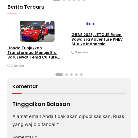
Berita Terbaru
Bisnis
GIIAS 2026, JETOUR Resmi
T
Bisnis
Bawa Era Adventure PHEV
D
SUV ke Indonesia
M
Honda Tunjukkan
M
Transformasi Menuju Era
3 jam lalu
M
BaruLewat Tema Culture
Evolved di GIIAS 2026
3 jam lalu
Komentar
Tinggalkan Balasan
Alamat email Anda tidak akan dipublikasikan.
Ruas
yang wajib ditandai
*
Komentar
*