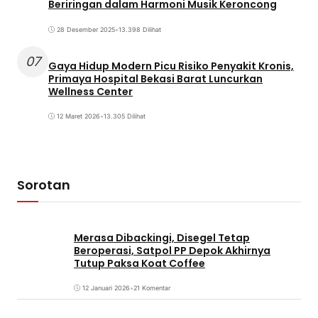
Beriringan dalam Harmoni Musik Keroncong
28 Desember 2025
•
13.398 Dilihat
07
Gaya Hidup Modern Picu Risiko Penyakit Kronis,
Primaya Hospital Bekasi Barat Luncurkan
Wellness Center
12 Maret 2026
•
13.305 Dilihat
Sorotan
Merasa Dibackingi, Disegel Tetap
Beroperasi, Satpol PP Depok Akhirnya
Tutup Paksa Koat Coffee
12 Januari 2026
•
21 Komentar