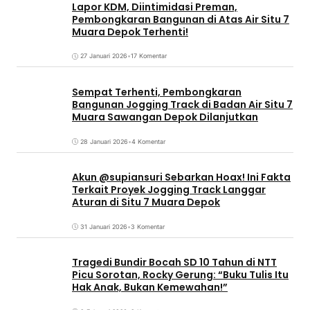
Lapor KDM, Diintimidasi Preman,
Pembongkaran Bangunan di Atas Air Situ 7
Muara Depok Terhenti!
27 Januari 2026
•
17 Komentar
Sempat Terhenti, Pembongkaran
Bangunan Jogging Track di Badan Air Situ 7
Muara Sawangan Depok Dilanjutkan
28 Januari 2026
•
4 Komentar
Akun @supiansuri Sebarkan Hoax! Ini Fakta
Terkait Proyek Jogging Track Langgar
Aturan di Situ 7 Muara Depok
31 Januari 2026
•
3 Komentar
Tragedi Bundir Bocah SD 10 Tahun di NTT
Picu Sorotan, Rocky Gerung: “Buku Tulis Itu
Hak Anak, Bukan Kemewahan!”