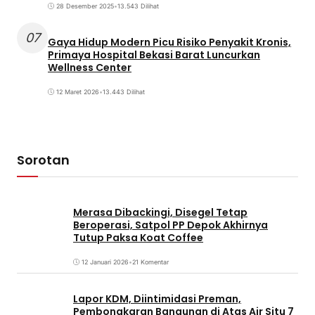
28 Desember 2025
•
13.543 Dilihat
07
Gaya Hidup Modern Picu Risiko Penyakit Kronis,
Primaya Hospital Bekasi Barat Luncurkan
Wellness Center
12 Maret 2026
•
13.443 Dilihat
Sorotan
Merasa Dibackingi, Disegel Tetap
Beroperasi, Satpol PP Depok Akhirnya
Tutup Paksa Koat Coffee
12 Januari 2026
•
21 Komentar
Lapor KDM, Diintimidasi Preman,
Pembongkaran Bangunan di Atas Air Situ 7