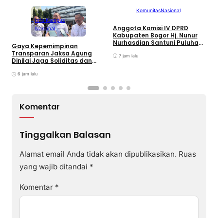
Komunitas
Nasional
Info Kampus
Anggota Komisi IV DPRD
T
Nasional
Kabupaten Bogor Hj. Nunur
K
Nurhasdian Santuni Puluhan
B
Gaya Kepemimpinan
Anak Yatim
K
Transparan Jaksa Agung
7 jam lalu
I
Dinilai Jaga Soliditas dan
Fokus Jajaran Korps
Adhyaksa
6 jam lalu
Komentar
Tinggalkan Balasan
Alamat email Anda tidak akan dipublikasikan.
Ruas
yang wajib ditandai
*
Komentar
*