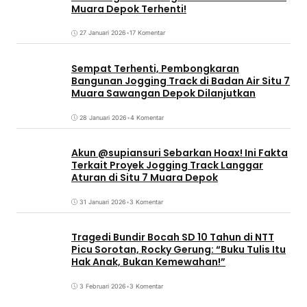
Muara Depok Terhenti!
27 Januari 2026
•
17 Komentar
Sempat Terhenti, Pembongkaran
Bangunan Jogging Track di Badan Air Situ 7
Muara Sawangan Depok Dilanjutkan
28 Januari 2026
•
4 Komentar
Akun @supiansuri Sebarkan Hoax! Ini Fakta
Terkait Proyek Jogging Track Langgar
Aturan di Situ 7 Muara Depok
31 Januari 2026
•
3 Komentar
Tragedi Bundir Bocah SD 10 Tahun di NTT
Picu Sorotan, Rocky Gerung: “Buku Tulis Itu
Hak Anak, Bukan Kemewahan!”
3 Februari 2026
•
3 Komentar