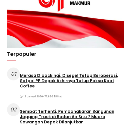
Terpopuler
01
Merasa Dibackingi, Disegel Tetap Beroperasi,
Satpol PP Depok Akhirnya Tutup Paksa Koat
Coffee
12 Januari 2026
•
77.896 Dilihat
02
Sempat Terhenti, Pembongkaran Bangunan
Jogging Track di Badan Air Situ 7 Muara
Sawangan Depok Dilanjutkan