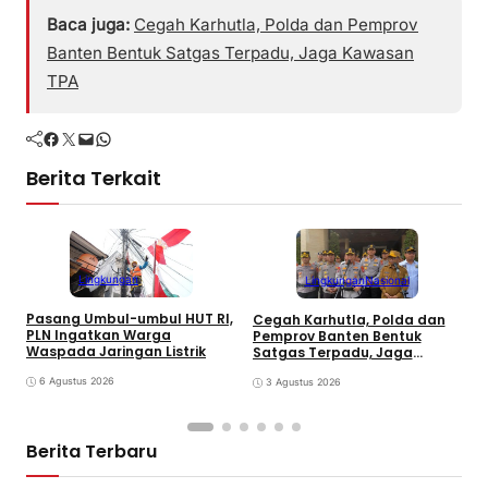
Baca juga:
Cegah Karhutla, Polda dan Pemprov
Banten Bentuk Satgas Terpadu, Jaga Kawasan
TPA
Facebook
Twitter
Mail
WhatsApp
Berita Terkait
Lingkungan
Lingkungan
Nasional
Pasang Umbul-umbul HUT RI,
Cegah Karhutla, Polda dan
P
PLN Ingatkan Warga
Pemprov Banten Bentuk
2
Waspada Jaringan Listrik
Satgas Terpadu, Jaga
T
Kawasan TPA
6 Agustus 2026
3 Agustus 2026
Berita Terbaru