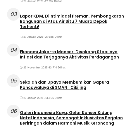
28 Januari 2026
•
27.732 Dilihat
03
Lapor KDM, Diintimidasi Preman, Pembongkaran
Bangunan di Atas Air Situ 7 Muara Depok
Terhenti!
27 Januari 2026
•
25.686 Dilihat
04
Ekonomi Jakarta Moncer, Disokong Stabilnya
Inflasi dan Terjaganya Aktivitas Perdagangan
23 November 2025
•
13.714 Dilihat
05
Sekolah dan Upaya Membumikan Gapura
Pancawaluya di SMAN 1 Cikijing
23 Januari 2026
•
13.605 Dilihat
06
Galeri Indonesia Kaya, Gelar Konser Kidung
Natal Indonesia, Semangat Inklusivitas Berjalan
Beriringan dalam Harmoni Musik Keroncong