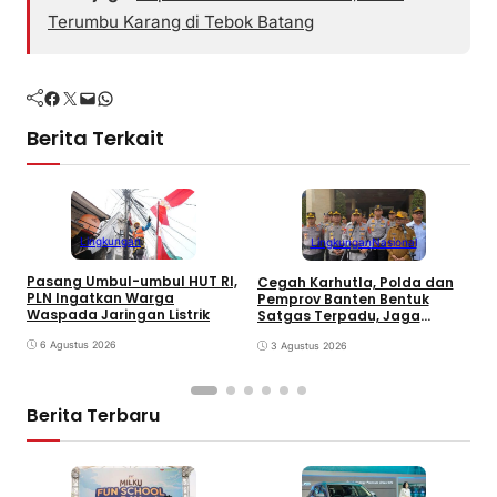
Terumbu Karang di Tebok Batang
Facebook
Twitter
Mail
WhatsApp
Berita Terkait
Lingkungan
Lingkungan
Nasional
Pasang Umbul-umbul HUT RI,
Cegah Karhutla, Polda dan
P
PLN Ingatkan Warga
Pemprov Banten Bentuk
2
Waspada Jaringan Listrik
Satgas Terpadu, Jaga
T
Kawasan TPA
6 Agustus 2026
3 Agustus 2026
Berita Terbaru