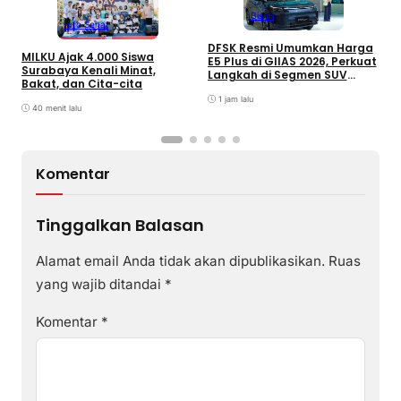
Bisnis
Info Sehat
DFSK Resmi Umumkan Harga
I
MILKU Ajak 4.000 Siswa
E5 Plus di GIIAS 2026, Perkuat
T
Surabaya Kenali Minat,
Langkah di Segmen SUV
1
Bakat, dan Cita-cita
Plug-inHybrid
1 jam lalu
40 menit lalu
Komentar
Tinggalkan Balasan
Alamat email Anda tidak akan dipublikasikan.
Ruas
yang wajib ditandai
*
Komentar
*