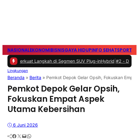
NASIONAL
EKONOMI
BISNIS
GAYA HIDUP
INFO SEHAT
SPORTS
S
6, Perkuat Langkah di Segmen SUV Plug-inHybrid
|
#2 -
Dankorbrimo
Lingkungan
Beranda
»
Berita
»
Pemkot Depok Gelar Opsih, Fokuskan Empat
Pemkot Depok Gelar Opsih,
Fokuskan Empat Aspek
Utama Kebersihan
6 Juni 2026
Facebook
Twitter
Mail
WhatsApp