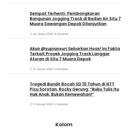
Sempat Terhenti, Pembongkaran
Bangunan Jogging Track di Badan Air Situ 7
Muara Sawangan Depok Dilanjutkan
28 Januari 2026
•
4 Komentar
Akun @supiansuri Sebarkan Hoax! Ini Fakta
Terkait Proyek Jogging Track Langgar
Aturan di Situ 7 Muara Depok
31 Januari 2026
•
3 Komentar
Tragedi Bundir Bocah SD 10 Tahun di NTT
Picu Sorotan, Rocky Gerung: “Buku Tulis Itu
Hak Anak, Bukan Kemewahan!”
3 Februari 2026
•
3 Komentar
Kolom