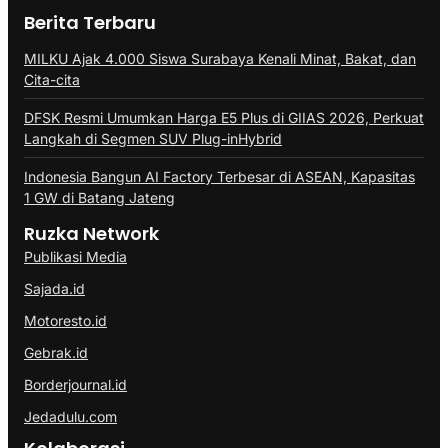
Berita Terbaru
MILKU Ajak 4.000 Siswa Surabaya Kenali Minat, Bakat, dan
Cita-cita
DFSK Resmi Umumkan Harga E5 Plus di GIIAS 2026, Perkuat
Langkah di Segmen SUV Plug-inHybrid
Indonesia Bangun AI Factory Terbesar di ASEAN, Kapasitas
1 GW di Batang Jateng
Ruzka Network
Publikasi Media
Sajada.id
Motoresto.id
Gebrak.id
Borderjournal.id
Jedadulu.com