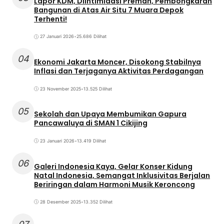
Lapor KDM, Diintimidasi Preman, Pembongkaran
Bangunan di Atas Air Situ 7 Muara Depok
Terhenti!
27 Januari 2026
•
25.686 Dilihat
04
Ekonomi Jakarta Moncer, Disokong Stabilnya
Inflasi dan Terjaganya Aktivitas Perdagangan
23 November 2025
•
13.525 Dilihat
05
Sekolah dan Upaya Membumikan Gapura
Pancawaluya di SMAN 1 Cikijing
23 Januari 2026
•
13.419 Dilihat
06
Galeri Indonesia Kaya, Gelar Konser Kidung
Natal Indonesia, Semangat Inklusivitas Berjalan
Beriringan dalam Harmoni Musik Keroncong
28 Desember 2025
•
13.352 Dilihat