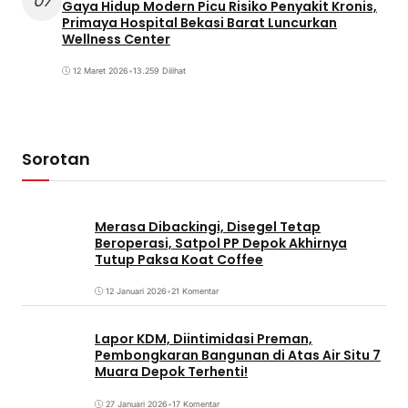
07
Gaya Hidup Modern Picu Risiko Penyakit Kronis,
Primaya Hospital Bekasi Barat Luncurkan
Wellness Center
12 Maret 2026
•
13.259 Dilihat
Sorotan
Merasa Dibackingi, Disegel Tetap
Beroperasi, Satpol PP Depok Akhirnya
Tutup Paksa Koat Coffee
12 Januari 2026
•
21 Komentar
Lapor KDM, Diintimidasi Preman,
Pembongkaran Bangunan di Atas Air Situ 7
Muara Depok Terhenti!
27 Januari 2026
•
17 Komentar